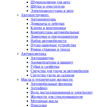
Шумоизоляция для авто
Щётки и очистители
Электроаксессуары в авто
Автоинструмент
Автоинвентарь
Домкраты и лебедки
Ключи и монтировки
Компрессоры автомобильные
Лампочки и предохранители
Набор автомобилиста
Пуско-зарядные устройства
Ремни стяжные и тросы
Автокосметика
Автошампунь
Ароматизаторы в машину
Губки и салфетки
Средства для ухода за автомобилем
Средства ухода за салоном
Масла и технические жидкости
Автомобильные фильтры
Антифриз
Вода дистиллированная и электролит
Жидкости для стеклоомывателя
Моторные масла
Присадки