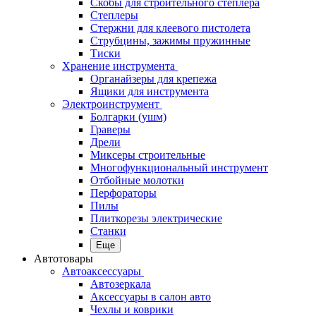
Скобы для строительного степлера
Степлеры
Стержни для клеевого пистолета
Струбцины, зажимы пружинные
Тиски
Хранение инструмента
Органайзеры для крепежа
Ящики для инструмента
Электроинструмент
Болгарки (ушм)
Граверы
Дрели
Миксеры строительные
Многофункциональный инструмент
Отбойные молотки
Перфораторы
Пилы
Плиткорезы электрические
Станки
Еще
Автотовары
Автоаксессуары
Автозеркала
Аксессуары в салон авто
Чехлы и коврики