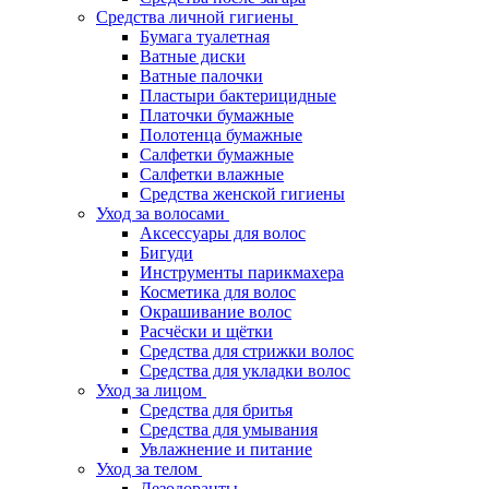
Средства личной гигиены
Бумага туалетная
Ватные диски
Ватные палочки
Пластыри бактерицидные
Платочки бумажные
Полотенца бумажные
Салфетки бумажные
Салфетки влажные
Средства женской гигиены
Уход за волосами
Аксессуары для волос
Бигуди
Инструменты парикмахера
Косметика для волос
Окрашивание волос
Расчёски и щётки
Средства для стрижки волос
Средства для укладки волос
Уход за лицом
Средства для бритья
Средства для умывания
Увлажнение и питание
Уход за телом
Дезодоранты