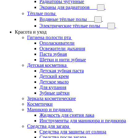
Радиаторы чугунные
Экраны для радиаторов
Тёплые полы
Водяные тёплые полы
Электрические тёплые полы
Красота и уход
Гигиена полости рта
Ополаскиватели
Освежители дыхания
Паста зубная
Щетки и нити зубные
Детская косметика
Детская зубная паста
Детский крем
Детское мыло
Для купания
Зубные щётки
Зеркала косметические
Косметички
Маникюр и педикюр
Жидкость для снятия лака
Инструменты для маникюра и педикюра
Средства для загара
Средства для защиты от солнца
Средства после загара