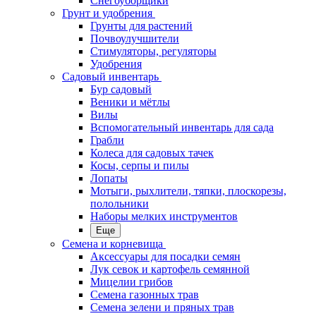
Снегоуборщики
Грунт и удобрения
Грунты для растений
Почвоулучшители
Стимуляторы, регуляторы
Удобрения
Садовый инвентарь
Бур садовый
Веники и мётлы
Вилы
Вспомогательный инвентарь для сада
Грабли
Колеса для садовых тачек
Косы, серпы и пилы
Лопаты
Мотыги, рыхлители, тяпки, плоскорезы,
полольники
Наборы мелких инструментов
Еще
Семена и корневища
Аксессуары для посадки семян
Лук севок и картофель семянной
Мицелии грибов
Семена газонных трав
Семена зелени и пряных трав