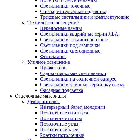
Ночники и детские лампы
Светильники точечные
Споты, интерьерная подсветка
Трековые светильники и комплектующие
Техническое освещение
Переносные лампы
Светильники аварийные серии ЛБА
Светильники люминесцентные
Светильники под лампочки
Светильники светодиодные
Фитолампы
Уличное освещение
Прожекторы
Садово-парковые светильники
Светильники на солнечной батарее
Светильники уличные серий рку и жку
Фасадная подсветка
Отделочные материалы
Декор потолка
Интерьерный багет, молдинги
Потолочные плинтуса
Потолочные плиты
Потолочные углы
Потолочный клей
Розетки потолочные