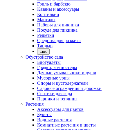
Гриль и барбекю
Казаны и аксессуары
Коптильни
Мангалы
Наборы для пикника
Посуда для пикника
Решетки
Средства для розжига
Тандыр
Еще
Обустройство сада
Биотуалеты
Грядки, компостеры
Дачные умывальники и души
Мусорные урны
Опоры и кустодержатели
Садовые ограждения и дорожки
Септики для сада
Парники и теплицы
Растения
Аксессуары для цветов
Букеты
Водные растения
Комнатные растения и цветы