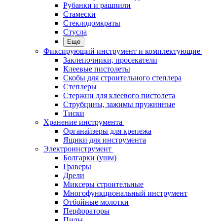
Рубанки и рашпили
Стамески
Стеклодомкраты
Стусла
Еще
Фиксирующий инструмент и комплектующие
Заклепочники, просекатели
Клеевые пистолеты
Скобы для строительного степлера
Степлеры
Стержни для клеевого пистолета
Струбцины, зажимы пружинные
Тиски
Хранение инструмента
Органайзеры для крепежа
Ящики для инструмента
Электроинструмент
Болгарки (ушм)
Граверы
Дрели
Миксеры строительные
Многофункциональный инструмент
Отбойные молотки
Перфораторы
Пилы