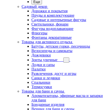
Еще
Садовый декор
Дорожки и покрытия
Пруды и комплектующие
Садовые и интерьерные фигуры
Светильники, фонари
Фигуры водоплавающие
Флюгеры
Фонтаны декоративные
Товары для активного отдыха
Батуты, детские горки, песочницы
Велосипеды и самокаты
Дождевики
Зонты уличные
Лодки и сапы
Палатки
Развлечения, досуг и игры
Санки и ледянки
Спальники
Термосумки
Товары для бани и сауны
Ароматизаторы, эфирные масла и запарки
для бани
Бондарные изделия
Веники для бани и сауны