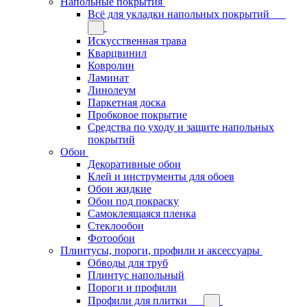
Напольные покрытия
Всё для укладки напольных покрытий
Искусственная трава
Кварцвинил
Ковролин
Ламинат
Линолеум
Паркетная доска
Пробковое покрытие
Средства по уходу и защите напольных
покрытий
Обои
Декоративные обои
Клей и инструменты для обоев
Обои жидкие
Обои под покраску
Самоклеящаяся пленка
Стеклообои
Фотообои
Плинтусы, пороги, профили и аксессуары
Обводы для труб
Плинтус напольный
Пороги и профили
Профили для плитки