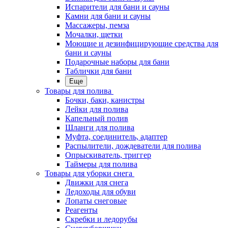
Испарители для бани и сауны
Камни для бани и сауны
Массажеры, пемза
Мочалки, щетки
Моющие и дезинфицирующие средства для
бани и сауны
Подарочные наборы для бани
Таблички для бани
Еще
Товары для полива
Бочки, баки, канистры
Лейки для полива
Капельный полив
Шланги для полива
Муфта, соединитель, адаптер
Распылители, дождеватели для полива
Опрыскиватель, триггер
Таймеры для полива
Товары для уборки снега
Движки для снега
Ледоходы для обуви
Лопаты снеговые
Реагенты
Скребки и ледорубы