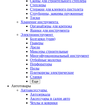
Скобы для строительного степлера
Степлеры
Стержни для клеевого пистолета
Струбцины, зажимы пружинные
Тиски
Хранение инструмента
Органайзеры для крепежа
Ящики для инструмента
Электроинструмент
Болгарки (ушм)
Граверы
Дрели
Миксеры строительные
Многофункциональный инструмент
Отбойные молотки
Перфораторы
Пилы
Плиткорезы электрические
Станки
Еще
Автотовары
Автоаксессуары
Автозеркала
Аксессуары в салон авто
Чехлы и коврики