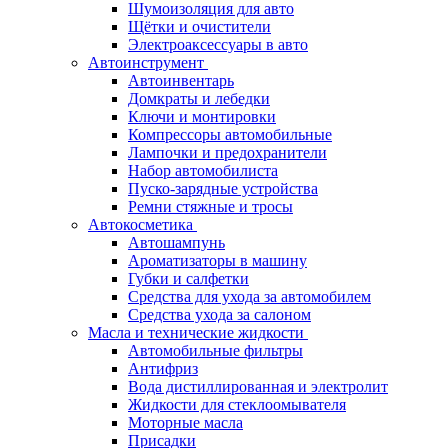
Шумоизоляция для авто
Щётки и очистители
Электроаксессуары в авто
Автоинструмент
Автоинвентарь
Домкраты и лебедки
Ключи и монтировки
Компрессоры автомобильные
Лампочки и предохранители
Набор автомобилиста
Пуско-зарядные устройства
Ремни стяжные и тросы
Автокосметика
Автошампунь
Ароматизаторы в машину
Губки и салфетки
Средства для ухода за автомобилем
Средства ухода за салоном
Масла и технические жидкости
Автомобильные фильтры
Антифриз
Вода дистиллированная и электролит
Жидкости для стеклоомывателя
Моторные масла
Присадки