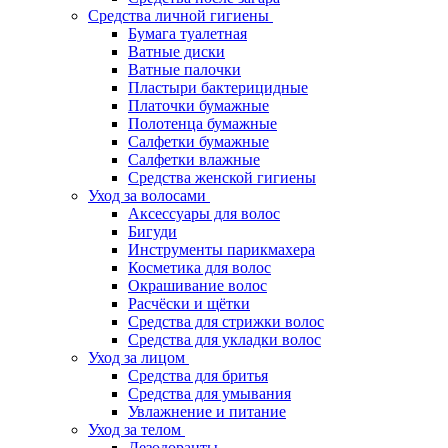
Средства личной гигиены
Бумага туалетная
Ватные диски
Ватные палочки
Пластыри бактерицидные
Платочки бумажные
Полотенца бумажные
Салфетки бумажные
Салфетки влажные
Средства женской гигиены
Уход за волосами
Аксессуары для волос
Бигуди
Инструменты парикмахера
Косметика для волос
Окрашивание волос
Расчёски и щётки
Средства для стрижки волос
Средства для укладки волос
Уход за лицом
Средства для бритья
Средства для умывания
Увлажнение и питание
Уход за телом
Дезодоранты