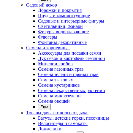
Садовый декор
Дорожки и покрытия
Пруды и комплектующие
Садовые и интерьерные фигуры
Светильники, фонари
Фигуры водоплавающие
Флюгеры
Фонтаны декоративные
Семена и корневища
Аксессуары для посадки семян
Лук севок и картофель семянной
Мицелии грибов
Семена газонных трав
Семена зелени и пряных трав
Семена злаковых
Семена кустарников
Семена лекарственных растений
Семена микрозелени
Семена овощей
Еще
Товары для активного отдыха
Батуты, детские горки, песочницы
Велосипеды и самокаты
Дождевики