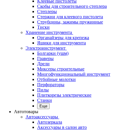
Клеевые пистолеты
Скобы для строительного степлера
Степлеры
Стержни для клеевого пистолета
Струбцины, зажимы пружинные
Тиски
Хранение инструмента
Органайзеры для крепежа
Ящики для инструмента
Электроинструмент
Болгарки (ушм)
Граверы
Дрели
Миксеры строительные
Многофункциональный инструмент
Отбойные молотки
Перфораторы
Пилы
Плиткорезы электрические
Станки
Еще
Автотовары
Автоаксессуары
Автозеркала
Аксессуары в салон авто