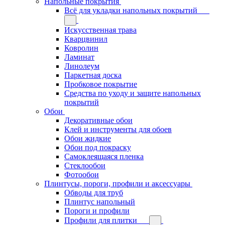
Напольные покрытия
Всё для укладки напольных покрытий
Искусственная трава
Кварцвинил
Ковролин
Ламинат
Линолеум
Паркетная доска
Пробковое покрытие
Средства по уходу и защите напольных
покрытий
Обои
Декоративные обои
Клей и инструменты для обоев
Обои жидкие
Обои под покраску
Самоклеящаяся пленка
Стеклообои
Фотообои
Плинтусы, пороги, профили и аксессуары
Обводы для труб
Плинтус напольный
Пороги и профили
Профили для плитки