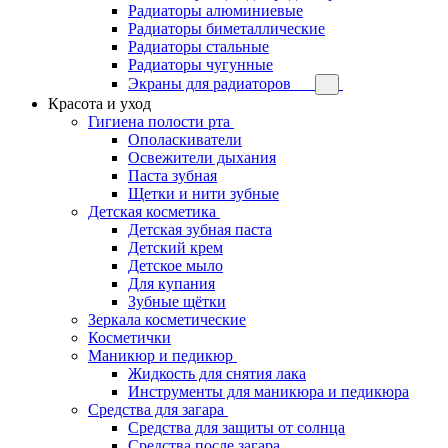
Радиаторы алюминиевые
Радиаторы биметаллические
Радиаторы стальные
Радиаторы чугунные
Экраны для радиаторов
Красота и уход
Гигиена полости рта
Ополаскиватели
Освежители дыхания
Паста зубная
Щетки и нити зубные
Детская косметика
Детская зубная паста
Детский крем
Детское мыло
Для купания
Зубные щётки
Зеркала косметические
Косметички
Маникюр и педикюр
Жидкость для снятия лака
Инструменты для маникюра и педикюра
Средства для загара
Средства для защиты от солнца
Средства после загара