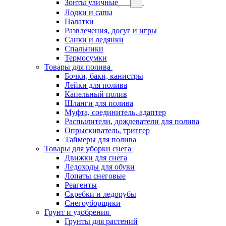
Зонты уличные
Лодки и сапы
Палатки
Развлечения, досуг и игры
Санки и ледянки
Спальники
Термосумки
Товары для полива
Бочки, баки, канистры
Лейки для полива
Капельный полив
Шланги для полива
Муфта, соединитель, адаптер
Распылители, дождеватели для полива
Опрыскиватель, триггер
Таймеры для полива
Товары для уборки снега
Движки для снега
Ледоходы для обуви
Лопаты снеговые
Реагенты
Скребки и ледорубы
Снегоуборщики
Грунт и удобрения
Грунты для растений