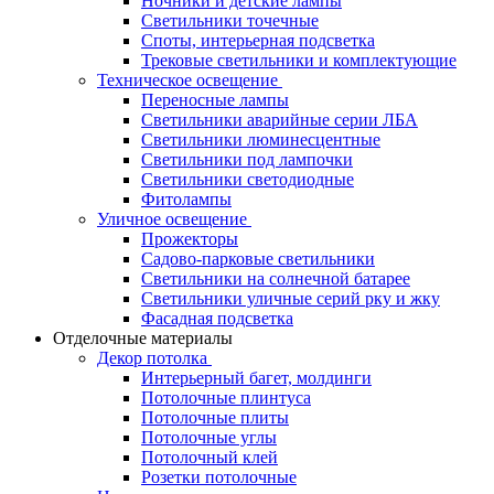
Ночники и детские лампы
Светильники точечные
Споты, интерьерная подсветка
Трековые светильники и комплектующие
Техническое освещение
Переносные лампы
Светильники аварийные серии ЛБА
Светильники люминесцентные
Светильники под лампочки
Светильники светодиодные
Фитолампы
Уличное освещение
Прожекторы
Садово-парковые светильники
Светильники на солнечной батарее
Светильники уличные серий рку и жку
Фасадная подсветка
Отделочные материалы
Декор потолка
Интерьерный багет, молдинги
Потолочные плинтуса
Потолочные плиты
Потолочные углы
Потолочный клей
Розетки потолочные