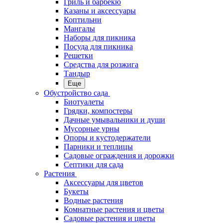
Гриль и барбекю
Казаны и аксессуары
Коптильни
Мангалы
Наборы для пикника
Посуда для пикника
Решетки
Средства для розжига
Тандыр
Еще
Обустройство сада
Биотуалеты
Грядки, компостеры
Дачные умывальники и души
Мусорные урны
Опоры и кустодержатели
Парники и теплицы
Садовые ограждения и дорожки
Септики для сада
Растения
Аксессуары для цветов
Букеты
Водные растения
Комнатные растения и цветы
Садовые растения и цветы