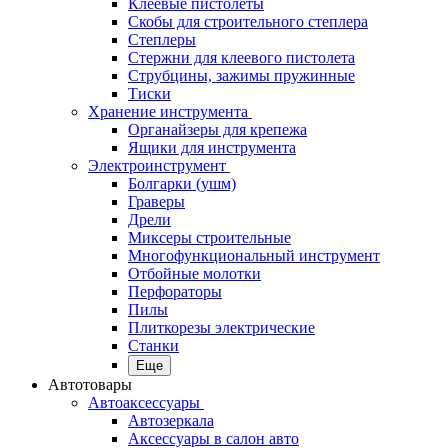
Клеевые пистолеты
Скобы для строительного степлера
Степлеры
Стержни для клеевого пистолета
Струбцины, зажимы пружинные
Тиски
Хранение инструмента
Органайзеры для крепежа
Ящики для инструмента
Электроинструмент
Болгарки (ушм)
Граверы
Дрели
Миксеры строительные
Многофункциональный инструмент
Отбойные молотки
Перфораторы
Пилы
Плиткорезы электрические
Станки
Еще
Автотовары
Автоаксессуары
Автозеркала
Аксессуары в салон авто