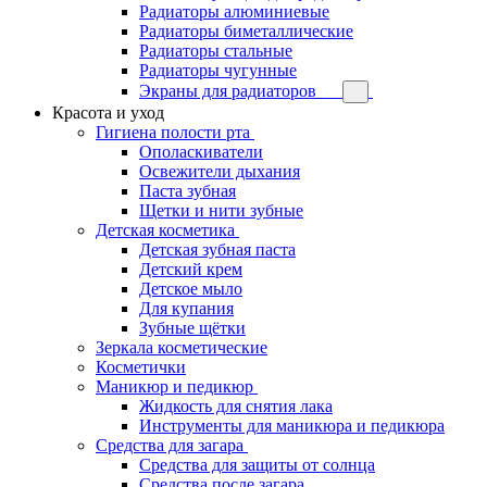
Радиаторы алюминиевые
Радиаторы биметаллические
Радиаторы стальные
Радиаторы чугунные
Экраны для радиаторов
Красота и уход
Гигиена полости рта
Ополаскиватели
Освежители дыхания
Паста зубная
Щетки и нити зубные
Детская косметика
Детская зубная паста
Детский крем
Детское мыло
Для купания
Зубные щётки
Зеркала косметические
Косметички
Маникюр и педикюр
Жидкость для снятия лака
Инструменты для маникюра и педикюра
Средства для загара
Средства для защиты от солнца
Средства после загара