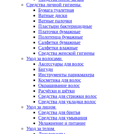
Средства личной гигиены
Бумага туалетная
Ватные диски
Ватные палочки
Пластыри бактерицидные
Платочки бумажные
Полотенца бумажные
Салфетки бумажные
Салфетки влажные
Средства женской гигиены
Уход за волосами
Аксессуары для волос
Бигуди
Инструменты парикмахера
Косметика для волос
Окрашивание волос
Расчёски и щётки
Средства для стрижки волос
Средства для укладки волос
Уход за лицом
Средства для бритья
Средства для умывания
Увлажнение и питание
Уход за телом
Дезодоранты