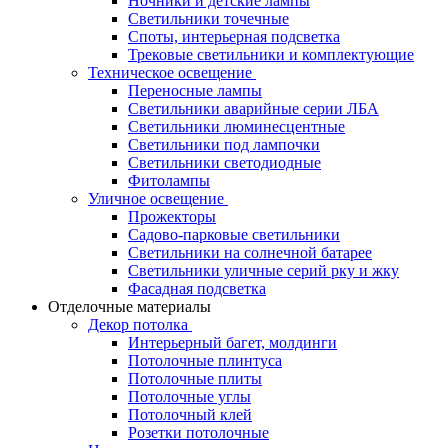
Ночники и детские лампы
Светильники точечные
Споты, интерьерная подсветка
Трековые светильники и комплектующие
Техническое освещение
Переносные лампы
Светильники аварийные серии ЛБА
Светильники люминесцентные
Светильники под лампочки
Светильники светодиодные
Фитолампы
Уличное освещение
Прожекторы
Садово-парковые светильники
Светильники на солнечной батарее
Светильники уличные серий рку и жку
Фасадная подсветка
Отделочные материалы
Декор потолка
Интерьерный багет, молдинги
Потолочные плинтуса
Потолочные плиты
Потолочные углы
Потолочный клей
Розетки потолочные