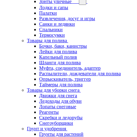
Зонты уличные
Лодки и сапы
Палатки
Развлечения, досуг и игры
Санки и ледянки
Спальники
Термосумки
Товары для полива
Бочки, баки, канистры
Лейки для полива
Капельный полив
Шланги для полива
Муфта, соединитель, адаптер
Распылители, дождеватели для полива
Опрыскиватель, триггер
Таймеры для полива
Товары для уборки снега
Движки для снега
Ледоходы для обуви
Лопаты снеговые
Реагенты
Скребки и ледорубы
Снегоуборщики
Грунт и удобрения
Грунты для растений