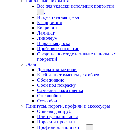
Напольные покрытия
Всё для укладки напольных покрытий
Искусственная трава
Кварцвинил
Ковролин
Ламинат
Линолеум
Паркетная доска
Пробковое покрытие
Средства по уходу и защите напольных
покрытий
Обои
Декоративные обои
Клей и инструменты для обоев
Обои жидкие
Обои под покраску
Самоклеящаяся пленка
Стеклообои
Фотообои
Плинтусы, пороги, профили и аксессуары
Обводы для труб
Плинтус напольный
Пороги и профили
Профили для плитки