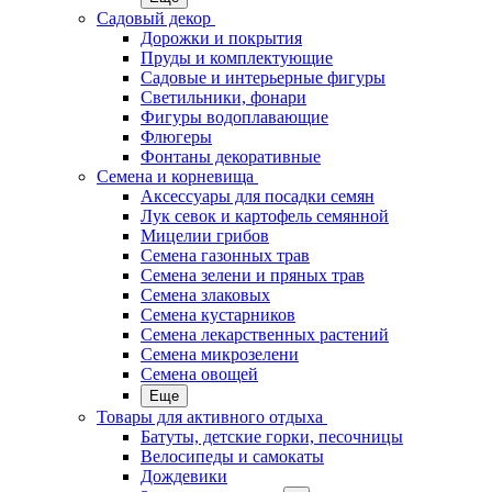
Садовый декор
Дорожки и покрытия
Пруды и комплектующие
Садовые и интерьерные фигуры
Светильники, фонари
Фигуры водоплавающие
Флюгеры
Фонтаны декоративные
Семена и корневища
Аксессуары для посадки семян
Лук севок и картофель семянной
Мицелии грибов
Семена газонных трав
Семена зелени и пряных трав
Семена злаковых
Семена кустарников
Семена лекарственных растений
Семена микрозелени
Семена овощей
Еще
Товары для активного отдыха
Батуты, детские горки, песочницы
Велосипеды и самокаты
Дождевики