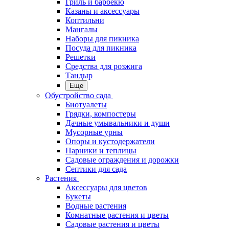
Гриль и барбекю
Казаны и аксессуары
Коптильни
Мангалы
Наборы для пикника
Посуда для пикника
Решетки
Средства для розжига
Тандыр
Еще
Обустройство сада
Биотуалеты
Грядки, компостеры
Дачные умывальники и души
Мусорные урны
Опоры и кустодержатели
Парники и теплицы
Садовые ограждения и дорожки
Септики для сада
Растения
Аксессуары для цветов
Букеты
Водные растения
Комнатные растения и цветы
Садовые растения и цветы