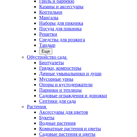
Гриль и барбекю
Казаны и аксессуары
Коптильни
Мангалы
Наборы для пикника
Посуда для пикника
Решетки
Средства для розжига
Тандыр
Еще
Обустройство сада
Биотуалеты
Грядки, компостеры
Дачные умывальники и души
Мусорные урны
Опоры и кустодержатели
Парники и теплицы
Садовые ограждения и дорожки
Септики для сада
Растения
Аксессуары для цветов
Букеты
Водные растения
Комнатные растения и цветы
Садовые растения и цветы