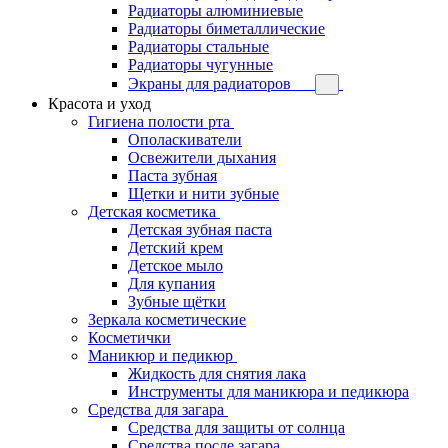
Радиаторы алюминиевые
Радиаторы биметаллические
Радиаторы стальные
Радиаторы чугунные
Экраны для радиаторов
Красота и уход
Гигиена полости рта
Ополаскиватели
Освежители дыхания
Паста зубная
Щетки и нити зубные
Детская косметика
Детская зубная паста
Детский крем
Детское мыло
Для купания
Зубные щётки
Зеркала косметические
Косметички
Маникюр и педикюр
Жидкость для снятия лака
Инструменты для маникюра и педикюра
Средства для загара
Средства для защиты от солнца
Средства после загара