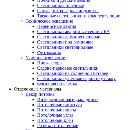
Ночники и детские лампы
Светильники точечные
Споты, интерьерная подсветка
Трековые светильники и комплектующие
Техническое освещение
Переносные лампы
Светильники аварийные серии ЛБА
Светильники люминесцентные
Светильники под лампочки
Светильники светодиодные
Фитолампы
Уличное освещение
Прожекторы
Садово-парковые светильники
Светильники на солнечной батарее
Светильники уличные серий рку и жку
Фасадная подсветка
Отделочные материалы
Декор потолка
Интерьерный багет, молдинги
Потолочные плинтуса
Потолочные плиты
Потолочные углы
Потолочный клей
Розетки потолочные