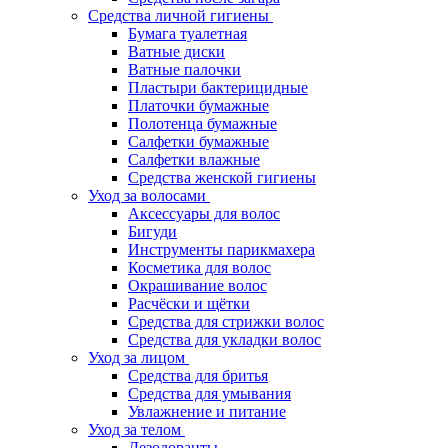
Средства личной гигиены
Бумага туалетная
Ватные диски
Ватные палочки
Пластыри бактерицидные
Платочки бумажные
Полотенца бумажные
Салфетки бумажные
Салфетки влажные
Средства женской гигиены
Уход за волосами
Аксессуары для волос
Бигуди
Инструменты парикмахера
Косметика для волос
Окрашивание волос
Расчёски и щётки
Средства для стрижки волос
Средства для укладки волос
Уход за лицом
Средства для бритья
Средства для умывания
Увлажнение и питание
Уход за телом
Дезодоранты