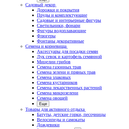
Садовый декор
Дорожки и покрытия
Пруды и комплектующие
Садовые и интерьерные фигуры
Светильники, фонари
Фигуры водоплавающие
Флюгеры
Фонтаны декоративные
Семена и корневища
Аксессуары для посадки семян
Лук севок и картофель семянной
Мицелии грибов
Семена газонных трав
Семена зелени и пряных трав
Семена злаковых
Семена кустарников
Семена лекарственных растений
Семена микрозелени
Семена овощей
Еще
Товары для активного отдыха
Батуты, детские горки, песочницы
Велосипеды и самокаты
Дождевики