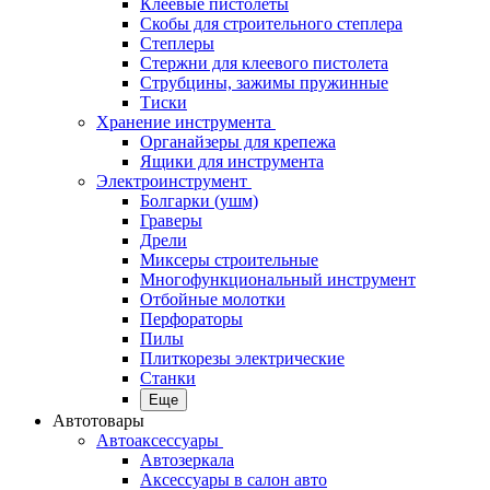
Клеевые пистолеты
Скобы для строительного степлера
Степлеры
Стержни для клеевого пистолета
Струбцины, зажимы пружинные
Тиски
Хранение инструмента
Органайзеры для крепежа
Ящики для инструмента
Электроинструмент
Болгарки (ушм)
Граверы
Дрели
Миксеры строительные
Многофункциональный инструмент
Отбойные молотки
Перфораторы
Пилы
Плиткорезы электрические
Станки
Еще
Автотовары
Автоаксессуары
Автозеркала
Аксессуары в салон авто