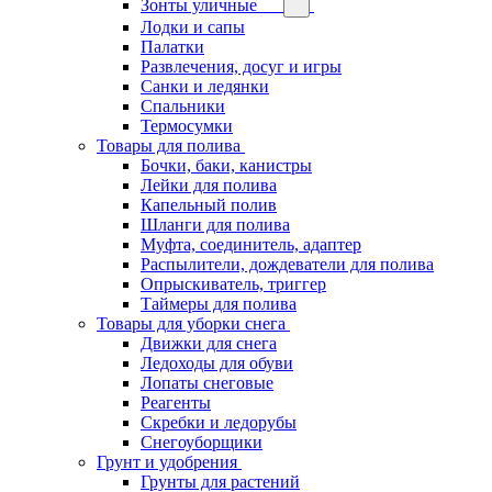
Зонты уличные
Лодки и сапы
Палатки
Развлечения, досуг и игры
Санки и ледянки
Спальники
Термосумки
Товары для полива
Бочки, баки, канистры
Лейки для полива
Капельный полив
Шланги для полива
Муфта, соединитель, адаптер
Распылители, дождеватели для полива
Опрыскиватель, триггер
Таймеры для полива
Товары для уборки снега
Движки для снега
Ледоходы для обуви
Лопаты снеговые
Реагенты
Скребки и ледорубы
Снегоуборщики
Грунт и удобрения
Грунты для растений