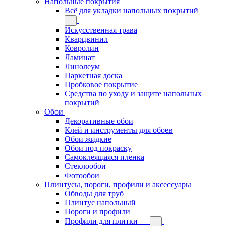
Напольные покрытия
Всё для укладки напольных покрытий
Искусственная трава
Кварцвинил
Ковролин
Ламинат
Линолеум
Паркетная доска
Пробковое покрытие
Средства по уходу и защите напольных
покрытий
Обои
Декоративные обои
Клей и инструменты для обоев
Обои жидкие
Обои под покраску
Самоклеящаяся пленка
Стеклообои
Фотообои
Плинтусы, пороги, профили и аксессуары
Обводы для труб
Плинтус напольный
Пороги и профили
Профили для плитки