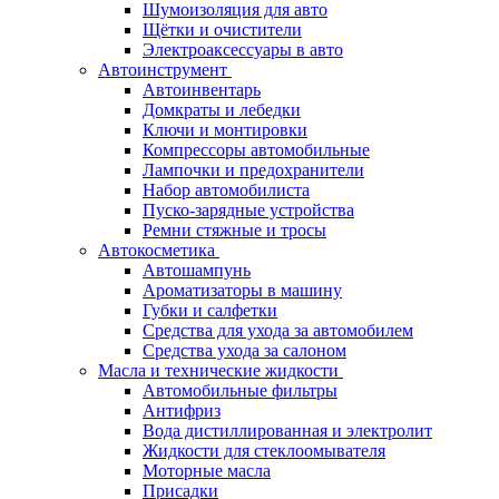
Шумоизоляция для авто
Щётки и очистители
Электроаксессуары в авто
Автоинструмент
Автоинвентарь
Домкраты и лебедки
Ключи и монтировки
Компрессоры автомобильные
Лампочки и предохранители
Набор автомобилиста
Пуско-зарядные устройства
Ремни стяжные и тросы
Автокосметика
Автошампунь
Ароматизаторы в машину
Губки и салфетки
Средства для ухода за автомобилем
Средства ухода за салоном
Масла и технические жидкости
Автомобильные фильтры
Антифриз
Вода дистиллированная и электролит
Жидкости для стеклоомывателя
Моторные масла
Присадки