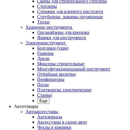
Скобы для строительного степлера
Степлеры
Стержни для клеевого пистолета
Струбцины, зажимы пружинные
Тиски
Хранение инструмента
Органайзеры для крепежа
Ящики для инструмента
Электроинструмент
Болгарки (ушм)
Граверы
Дрели
Миксеры строительные
Многофункциональный инструмент
Отбойные молотки
Перфораторы
Пилы
Плиткорезы электрические
Станки
Еще
Автотовары
Автоаксессуары
Автозеркала
Аксессуары в салон авто
Чехлы и коврики