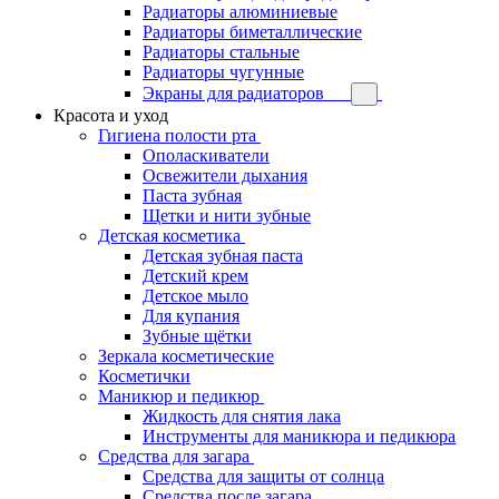
Радиаторы алюминиевые
Радиаторы биметаллические
Радиаторы стальные
Радиаторы чугунные
Экраны для радиаторов
Красота и уход
Гигиена полости рта
Ополаскиватели
Освежители дыхания
Паста зубная
Щетки и нити зубные
Детская косметика
Детская зубная паста
Детский крем
Детское мыло
Для купания
Зубные щётки
Зеркала косметические
Косметички
Маникюр и педикюр
Жидкость для снятия лака
Инструменты для маникюра и педикюра
Средства для загара
Средства для защиты от солнца
Средства после загара