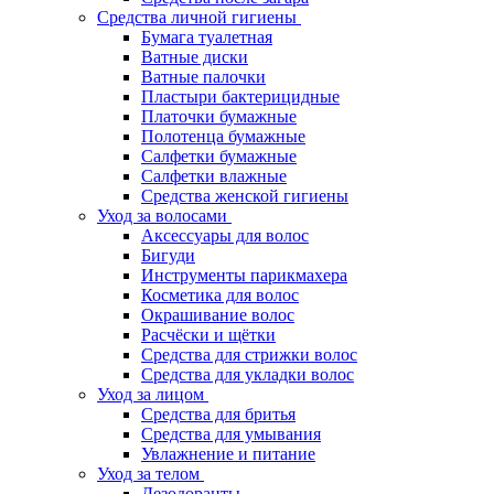
Средства личной гигиены
Бумага туалетная
Ватные диски
Ватные палочки
Пластыри бактерицидные
Платочки бумажные
Полотенца бумажные
Салфетки бумажные
Салфетки влажные
Средства женской гигиены
Уход за волосами
Аксессуары для волос
Бигуди
Инструменты парикмахера
Косметика для волос
Окрашивание волос
Расчёски и щётки
Средства для стрижки волос
Средства для укладки волос
Уход за лицом
Средства для бритья
Средства для умывания
Увлажнение и питание
Уход за телом
Дезодоранты