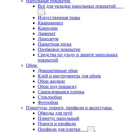
Напольные покрытия
Всё для укладки напольных покрытий
Искусственная трава
Кварцвинил
Ковролин
Ламинат
Линолеум
Паркетная доска
Пробковое покрытие
Средства по уходу и защите напольных
покрытий
Обои
Декоративные обои
Клей и инструменты для обоев
Обои жидкие
Обои под покраску
Самоклеящаяся пленка
Стеклообои
Фотообои
Плинтусы, пороги, профили и аксессуары
Обводы для труб
Плинтус напольный
Пороги и профили
Профили для плитки