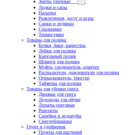
Зонты уличные
Лодки и сапы
Палатки
Развлечения, досуг и игры
Санки и ледянки
Спальники
Термосумки
Товары для полива
Бочки, баки, канистры
Лейки для полива
Капельный полив
Шланги для полива
Муфта, соединитель, адаптер
Распылители, дождеватели для полива
Опрыскиватель, триггер
Таймеры для полива
Товары для уборки снега
Движки для снега
Ледоходы для обуви
Лопаты снеговые
Реагенты
Скребки и ледорубы
Снегоуборщики
Грунт и удобрения
Грунты для растений