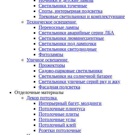
Ночники и детские лампы
Светильники точечные
Споты, интерьерная подсветка
Трековые светильники и комплектующие
Техническое освещение
Переносные лампы
Светильники аварийные серии ЛБА
Светильники люминесцентные
Светильники под лампочки
Светильники светодиодные
Фитолампы
Уличное освещение
Прожекторы
Садово-парковые светильники
Светильники на солнечной батарее
Светильники уличные серий рку и жку
Фасадная подсветка
Отделочные материалы
Декор потолка
Интерьерный багет, молдинги
Потолочные плинтуса
Потолочные плиты
Потолочные углы
Потолочный клей
Розетки потолочные