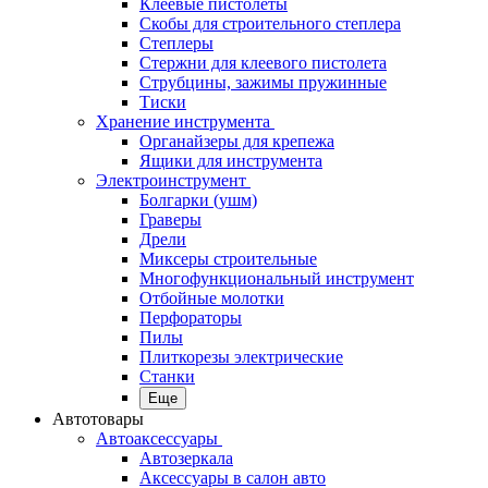
Клеевые пистолеты
Скобы для строительного степлера
Степлеры
Стержни для клеевого пистолета
Струбцины, зажимы пружинные
Тиски
Хранение инструмента
Органайзеры для крепежа
Ящики для инструмента
Электроинструмент
Болгарки (ушм)
Граверы
Дрели
Миксеры строительные
Многофункциональный инструмент
Отбойные молотки
Перфораторы
Пилы
Плиткорезы электрические
Станки
Еще
Автотовары
Автоаксессуары
Автозеркала
Аксессуары в салон авто