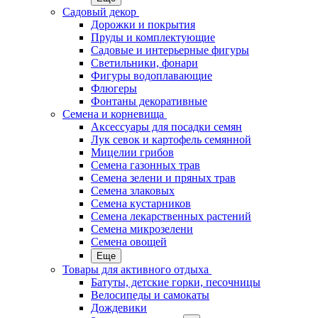
Садовый декор
Дорожки и покрытия
Пруды и комплектующие
Садовые и интерьерные фигуры
Светильники, фонари
Фигуры водоплавающие
Флюгеры
Фонтаны декоративные
Семена и корневища
Аксессуары для посадки семян
Лук севок и картофель семянной
Мицелии грибов
Семена газонных трав
Семена зелени и пряных трав
Семена злаковых
Семена кустарников
Семена лекарственных растений
Семена микрозелени
Семена овощей
Еще
Товары для активного отдыха
Батуты, детские горки, песочницы
Велосипеды и самокаты
Дождевики