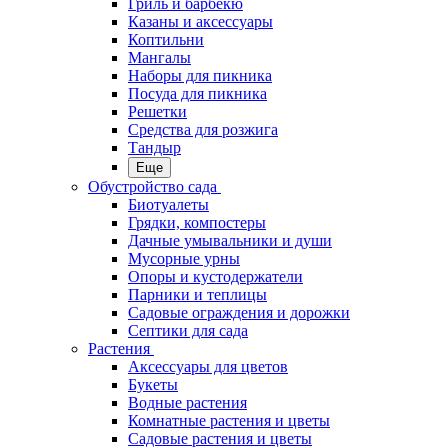
Гриль и барбекю
Казаны и аксессуары
Коптильни
Мангалы
Наборы для пикника
Посуда для пикника
Решетки
Средства для розжига
Тандыр
Еще
Обустройство сада
Биотуалеты
Грядки, компостеры
Дачные умывальники и души
Мусорные урны
Опоры и кустодержатели
Парники и теплицы
Садовые ограждения и дорожки
Септики для сада
Растения
Аксессуары для цветов
Букеты
Водные растения
Комнатные растения и цветы
Садовые растения и цветы