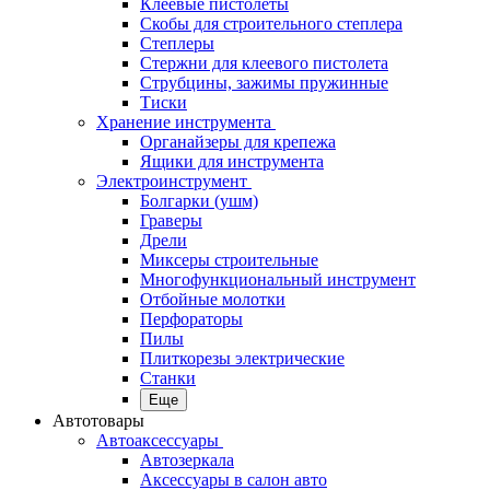
Клеевые пистолеты
Скобы для строительного степлера
Степлеры
Стержни для клеевого пистолета
Струбцины, зажимы пружинные
Тиски
Хранение инструмента
Органайзеры для крепежа
Ящики для инструмента
Электроинструмент
Болгарки (ушм)
Граверы
Дрели
Миксеры строительные
Многофункциональный инструмент
Отбойные молотки
Перфораторы
Пилы
Плиткорезы электрические
Станки
Еще
Автотовары
Автоаксессуары
Автозеркала
Аксессуары в салон авто