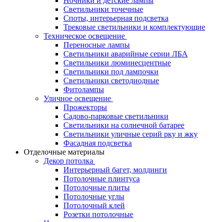
Ночники и детские лампы
Светильники точечные
Споты, интерьерная подсветка
Трековые светильники и комплектующие
Техническое освещение
Переносные лампы
Светильники аварийные серии ЛБА
Светильники люминесцентные
Светильники под лампочки
Светильники светодиодные
Фитолампы
Уличное освещение
Прожекторы
Садово-парковые светильники
Светильники на солнечной батарее
Светильники уличные серий рку и жку
Фасадная подсветка
Отделочные материалы
Декор потолка
Интерьерный багет, молдинги
Потолочные плинтуса
Потолочные плиты
Потолочные углы
Потолочный клей
Розетки потолочные