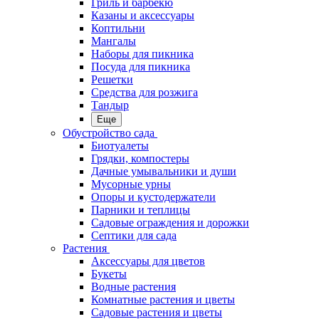
Гриль и барбекю
Казаны и аксессуары
Коптильни
Мангалы
Наборы для пикника
Посуда для пикника
Решетки
Средства для розжига
Тандыр
Еще
Обустройство сада
Биотуалеты
Грядки, компостеры
Дачные умывальники и души
Мусорные урны
Опоры и кустодержатели
Парники и теплицы
Садовые ограждения и дорожки
Септики для сада
Растения
Аксессуары для цветов
Букеты
Водные растения
Комнатные растения и цветы
Садовые растения и цветы