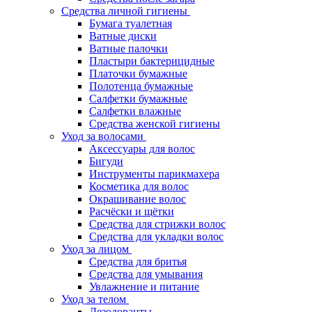
Средства личной гигиены
Бумага туалетная
Ватные диски
Ватные палочки
Пластыри бактерицидные
Платочки бумажные
Полотенца бумажные
Салфетки бумажные
Салфетки влажные
Средства женской гигиены
Уход за волосами
Аксессуары для волос
Бигуди
Инструменты парикмахера
Косметика для волос
Окрашивание волос
Расчёски и щётки
Средства для стрижки волос
Средства для укладки волос
Уход за лицом
Средства для бритья
Средства для умывания
Увлажнение и питание
Уход за телом
Дезодоранты