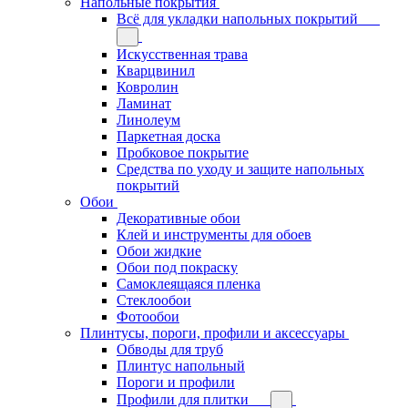
Напольные покрытия
Всё для укладки напольных покрытий
Искусственная трава
Кварцвинил
Ковролин
Ламинат
Линолеум
Паркетная доска
Пробковое покрытие
Средства по уходу и защите напольных
покрытий
Обои
Декоративные обои
Клей и инструменты для обоев
Обои жидкие
Обои под покраску
Самоклеящаяся пленка
Стеклообои
Фотообои
Плинтусы, пороги, профили и аксессуары
Обводы для труб
Плинтус напольный
Пороги и профили
Профили для плитки