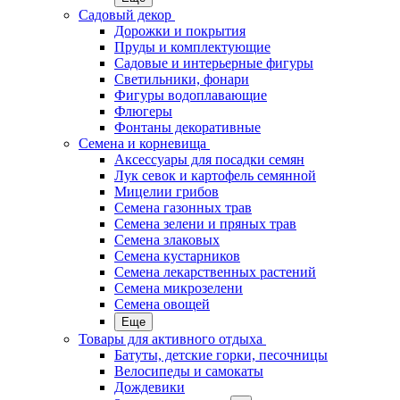
Садовый декор
Дорожки и покрытия
Пруды и комплектующие
Садовые и интерьерные фигуры
Светильники, фонари
Фигуры водоплавающие
Флюгеры
Фонтаны декоративные
Семена и корневища
Аксессуары для посадки семян
Лук севок и картофель семянной
Мицелии грибов
Семена газонных трав
Семена зелени и пряных трав
Семена злаковых
Семена кустарников
Семена лекарственных растений
Семена микрозелени
Семена овощей
Еще
Товары для активного отдыха
Батуты, детские горки, песочницы
Велосипеды и самокаты
Дождевики