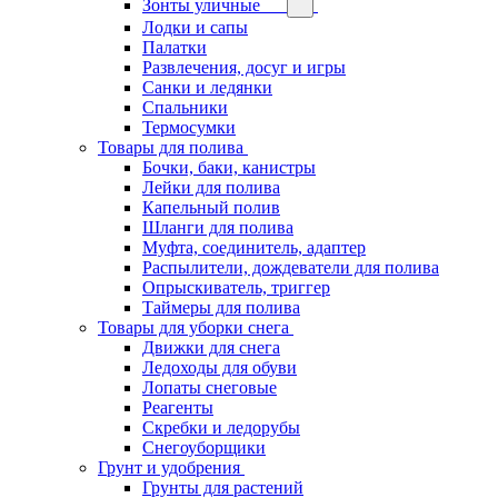
Зонты уличные
Лодки и сапы
Палатки
Развлечения, досуг и игры
Санки и ледянки
Спальники
Термосумки
Товары для полива
Бочки, баки, канистры
Лейки для полива
Капельный полив
Шланги для полива
Муфта, соединитель, адаптер
Распылители, дождеватели для полива
Опрыскиватель, триггер
Таймеры для полива
Товары для уборки снега
Движки для снега
Ледоходы для обуви
Лопаты снеговые
Реагенты
Скребки и ледорубы
Снегоуборщики
Грунт и удобрения
Грунты для растений