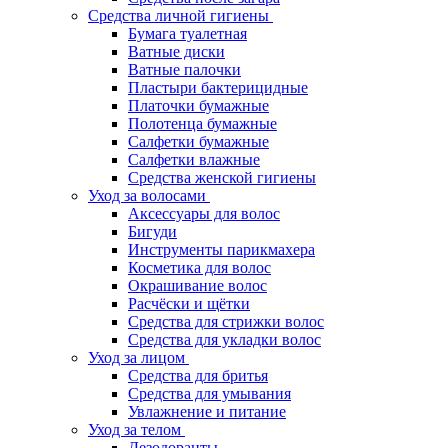
Средства личной гигиены
Бумага туалетная
Ватные диски
Ватные палочки
Пластыри бактерицидные
Платочки бумажные
Полотенца бумажные
Салфетки бумажные
Салфетки влажные
Средства женской гигиены
Уход за волосами
Аксессуары для волос
Бигуди
Инструменты парикмахера
Косметика для волос
Окрашивание волос
Расчёски и щётки
Средства для стрижки волос
Средства для укладки волос
Уход за лицом
Средства для бритья
Средства для умывания
Увлажнение и питание
Уход за телом
Дезодоранты