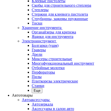
Клеевые пистолеты
Скобы для строительного степлера
Степлеры
Стержни для клеевого пистолета
Струбцины, зажимы пружинные
Тиски
Хранение инструмента
Органайзеры для крепежа
Ящики для инструмента
Электроинструмент
Болгарки (ушм)
Граверы
Дрели
Миксеры строительные
Многофункциональный инструмент
Отбойные молотки
Перфораторы
Пилы
Плиткорезы электрические
Станки
Еще
Автотовары
Автоаксессуары
Автозеркала
Аксессуары в салон авто