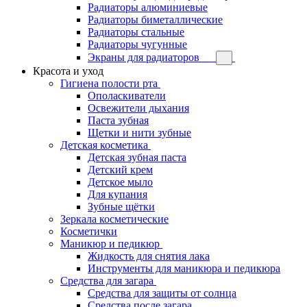
Радиаторы алюминиевые
Радиаторы биметаллические
Радиаторы стальные
Радиаторы чугунные
Экраны для радиаторов
Красота и уход
Гигиена полости рта
Ополаскиватели
Освежители дыхания
Паста зубная
Щетки и нити зубные
Детская косметика
Детская зубная паста
Детский крем
Детское мыло
Для купания
Зубные щётки
Зеркала косметические
Косметички
Маникюр и педикюр
Жидкость для снятия лака
Инструменты для маникюра и педикюра
Средства для загара
Средства для защиты от солнца
Средства после загара