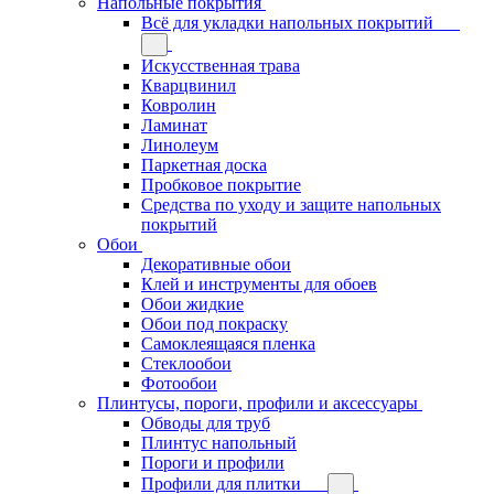
Напольные покрытия
Всё для укладки напольных покрытий
Искусственная трава
Кварцвинил
Ковролин
Ламинат
Линолеум
Паркетная доска
Пробковое покрытие
Средства по уходу и защите напольных
покрытий
Обои
Декоративные обои
Клей и инструменты для обоев
Обои жидкие
Обои под покраску
Самоклеящаяся пленка
Стеклообои
Фотообои
Плинтусы, пороги, профили и аксессуары
Обводы для труб
Плинтус напольный
Пороги и профили
Профили для плитки