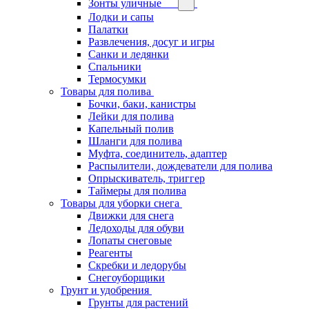
Зонты уличные
Лодки и сапы
Палатки
Развлечения, досуг и игры
Санки и ледянки
Спальники
Термосумки
Товары для полива
Бочки, баки, канистры
Лейки для полива
Капельный полив
Шланги для полива
Муфта, соединитель, адаптер
Распылители, дождеватели для полива
Опрыскиватель, триггер
Таймеры для полива
Товары для уборки снега
Движки для снега
Ледоходы для обуви
Лопаты снеговые
Реагенты
Скребки и ледорубы
Снегоуборщики
Грунт и удобрения
Грунты для растений