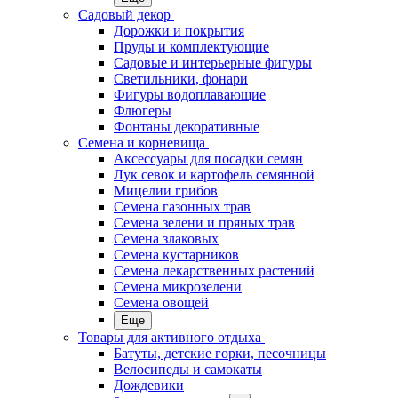
Садовый декор
Дорожки и покрытия
Пруды и комплектующие
Садовые и интерьерные фигуры
Светильники, фонари
Фигуры водоплавающие
Флюгеры
Фонтаны декоративные
Семена и корневища
Аксессуары для посадки семян
Лук севок и картофель семянной
Мицелии грибов
Семена газонных трав
Семена зелени и пряных трав
Семена злаковых
Семена кустарников
Семена лекарственных растений
Семена микрозелени
Семена овощей
Еще
Товары для активного отдыха
Батуты, детские горки, песочницы
Велосипеды и самокаты
Дождевики