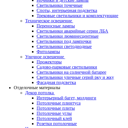
Ночники и детские лампы
Светильники точечные
Споты, интерьерная подсветка
Трековые светильники и комплектующие
Техническое освещение
Переносные лампы
Светильники аварийные серии ЛБА
Светильники люминесцентные
Светильники под лампочки
Светильники светодиодные
Фитолампы
Уличное освещение
Прожекторы
Садово-парковые светильники
Светильники на солнечной батарее
Светильники уличные серий рку и жку
Фасадная подсветка
Отделочные материалы
Декор потолка
Интерьерный багет, молдинги
Потолочные плинтуса
Потолочные плиты
Потолочные углы
Потолочный клей
Розетки потолочные