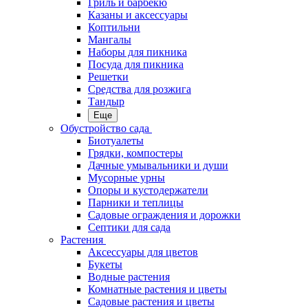
Гриль и барбекю
Казаны и аксессуары
Коптильни
Мангалы
Наборы для пикника
Посуда для пикника
Решетки
Средства для розжига
Тандыр
Еще
Обустройство сада
Биотуалеты
Грядки, компостеры
Дачные умывальники и души
Мусорные урны
Опоры и кустодержатели
Парники и теплицы
Садовые ограждения и дорожки
Септики для сада
Растения
Аксессуары для цветов
Букеты
Водные растения
Комнатные растения и цветы
Садовые растения и цветы