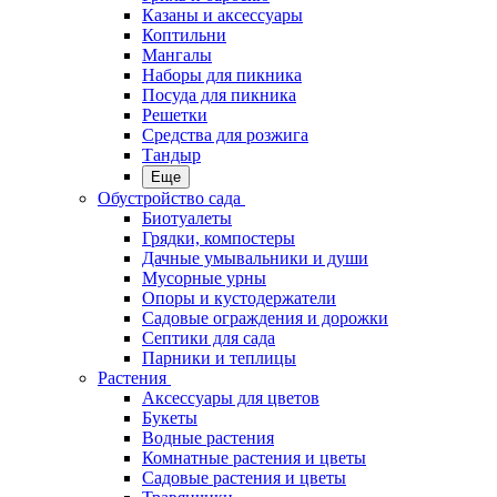
Казаны и аксессуары
Коптильни
Мангалы
Наборы для пикника
Посуда для пикника
Решетки
Средства для розжига
Тандыр
Еще
Обустройство сада
Биотуалеты
Грядки, компостеры
Дачные умывальники и души
Мусорные урны
Опоры и кустодержатели
Садовые ограждения и дорожки
Септики для сада
Парники и теплицы
Растения
Аксессуары для цветов
Букеты
Водные растения
Комнатные растения и цветы
Садовые растения и цветы