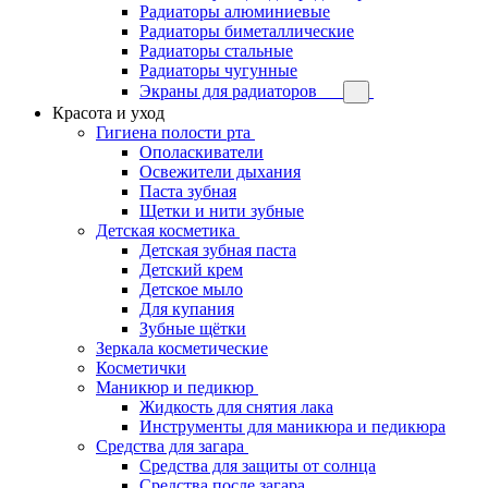
Радиаторы алюминиевые
Радиаторы биметаллические
Радиаторы стальные
Радиаторы чугунные
Экраны для радиаторов
Красота и уход
Гигиена полости рта
Ополаскиватели
Освежители дыхания
Паста зубная
Щетки и нити зубные
Детская косметика
Детская зубная паста
Детский крем
Детское мыло
Для купания
Зубные щётки
Зеркала косметические
Косметички
Маникюр и педикюр
Жидкость для снятия лака
Инструменты для маникюра и педикюра
Средства для загара
Средства для защиты от солнца
Средства после загара