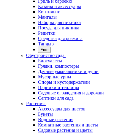
Гриль и барбекю
Казаны и аксессуары
Коптильни
Мангалы
Наборы для пикника
Посуда для пикника
Решетки
Средства для розжига
Тандыр
Еще
Обустройство сада
Биотуалеты
Грядки, компостеры
Дачные умывальники и души
Мусорные урны
Опоры и кустодержатели
Парники и теплицы
Садовые ограждения и дорожки
Септики для сада
Растения
Аксессуары для цветов
Букеты
Водные растения
Комнатные растения и цветы
Садовые растения и цветы