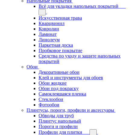
Напольные покрытия
Всё для укладки напольных покрытий
Искусственная трава
Кварцвинил
Ковролин
Ламинат
Линолеум
Паркетная доска
Пробковое покрытие
Средства по уходу и защите напольных
покрытий
Обои
Декоративные обои
Клей и инструменты для обоев
Обои жидкие
Обои под покраску
Самоклеящаяся пленка
Стеклообои
Фотообои
Плинтусы, пороги, профили и аксессуары
Обводы для труб
Плинтус напольный
Пороги и профили
Профили для плитки