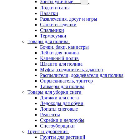
Зонты уличные
Лодки и сапы
Палатки
Развлечения, досуг и игры
Санки и ледянки
Спальники
Термосумки
Товары для полива
Бочки, баки, канистры
Лейки для полива
Капельный полив
Шланги для полива
Муфта, соединитель, адаптер
Распылители, дождеватели для полива
Опрыскиватель, триггер
Таймеры для полива
Товары для уборки снега
Движки для снега
Ледоходы для обуви
Лопаты снеговые
Реагенты
Скребки и ледорубы
Снегоуборщики
Грунт и удобрения
Грунты для растений