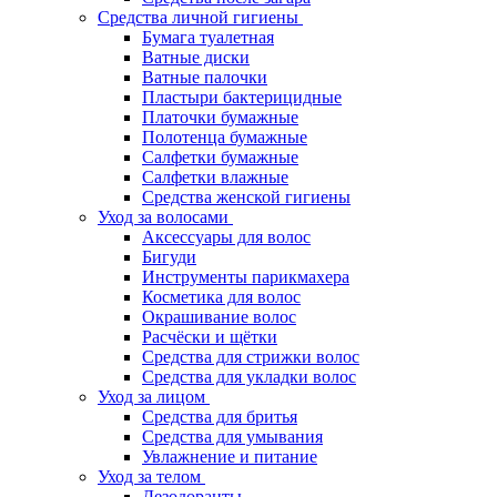
Средства личной гигиены
Бумага туалетная
Ватные диски
Ватные палочки
Пластыри бактерицидные
Платочки бумажные
Полотенца бумажные
Салфетки бумажные
Салфетки влажные
Средства женской гигиены
Уход за волосами
Аксессуары для волос
Бигуди
Инструменты парикмахера
Косметика для волос
Окрашивание волос
Расчёски и щётки
Средства для стрижки волос
Средства для укладки волос
Уход за лицом
Средства для бритья
Средства для умывания
Увлажнение и питание
Уход за телом
Дезодоранты