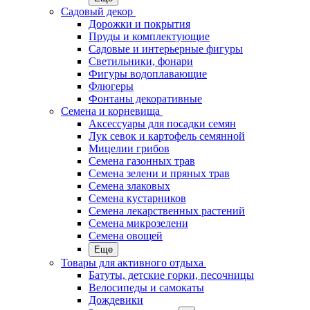
Садовый декор
Дорожки и покрытия
Пруды и комплектующие
Садовые и интерьерные фигуры
Светильники, фонари
Фигуры водоплавающие
Флюгеры
Фонтаны декоративные
Семена и корневища
Аксессуары для посадки семян
Лук севок и картофель семянной
Мицелии грибов
Семена газонных трав
Семена зелени и пряных трав
Семена злаковых
Семена кустарников
Семена лекарственных растений
Семена микрозелени
Семена овощей
Еще
Товары для активного отдыха
Батуты, детские горки, песочницы
Велосипеды и самокаты
Дождевики