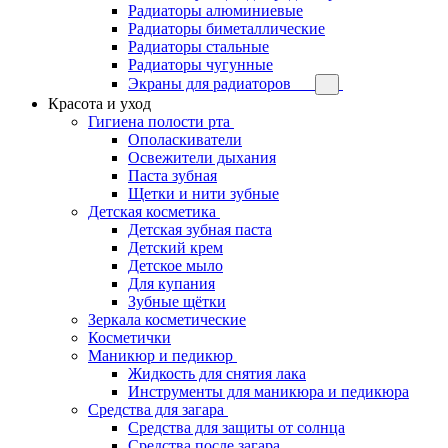
Радиаторы алюминиевые
Радиаторы биметаллические
Радиаторы стальные
Радиаторы чугунные
Экраны для радиаторов
Красота и уход
Гигиена полости рта
Ополаскиватели
Освежители дыхания
Паста зубная
Щетки и нити зубные
Детская косметика
Детская зубная паста
Детский крем
Детское мыло
Для купания
Зубные щётки
Зеркала косметические
Косметички
Маникюр и педикюр
Жидкость для снятия лака
Инструменты для маникюра и педикюра
Средства для загара
Средства для защиты от солнца
Средства после загара