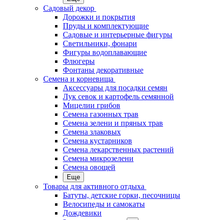
Садовый декор
Дорожки и покрытия
Пруды и комплектующие
Садовые и интерьерные фигуры
Светильники, фонари
Фигуры водоплавающие
Флюгеры
Фонтаны декоративные
Семена и корневища
Аксессуары для посадки семян
Лук севок и картофель семянной
Мицелии грибов
Семена газонных трав
Семена зелени и пряных трав
Семена злаковых
Семена кустарников
Семена лекарственных растений
Семена микрозелени
Семена овощей
Еще
Товары для активного отдыха
Батуты, детские горки, песочницы
Велосипеды и самокаты
Дождевики