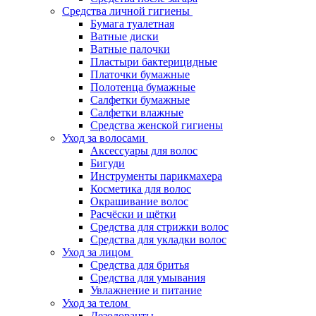
Средства личной гигиены
Бумага туалетная
Ватные диски
Ватные палочки
Пластыри бактерицидные
Платочки бумажные
Полотенца бумажные
Салфетки бумажные
Салфетки влажные
Средства женской гигиены
Уход за волосами
Аксессуары для волос
Бигуди
Инструменты парикмахера
Косметика для волос
Окрашивание волос
Расчёски и щётки
Средства для стрижки волос
Средства для укладки волос
Уход за лицом
Средства для бритья
Средства для умывания
Увлажнение и питание
Уход за телом
Дезодоранты