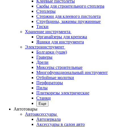
Клеевые пистолеты
Скобы для строительного степлера
Степлеры
Стержни для клеевого пистолета
Струбцины, зажимы пружинные
Тиски
Хранение инструмента
Органайзеры для крепежа
Ящики для инструмента
Электроинструмент
Болгарки (ушм)
Граверы
Дрели
Миксеры строительные
Многофункциональный инструмент
Отбойные молотки
Перфораторы
Пилы
Плиткорезы электрические
Станки
Еще
Автотовары
Автоаксессуары
Автозеркала
Аксессуары в салон авто