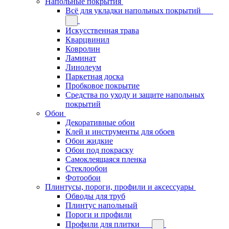
Напольные покрытия
Всё для укладки напольных покрытий
Искусственная трава
Кварцвинил
Ковролин
Ламинат
Линолеум
Паркетная доска
Пробковое покрытие
Средства по уходу и защите напольных
покрытий
Обои
Декоративные обои
Клей и инструменты для обоев
Обои жидкие
Обои под покраску
Самоклеящаяся пленка
Стеклообои
Фотообои
Плинтусы, пороги, профили и аксессуары
Обводы для труб
Плинтус напольный
Пороги и профили
Профили для плитки