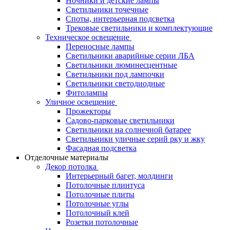
Ночники и детские лампы
Светильники точечные
Споты, интерьерная подсветка
Трековые светильники и комплектующие
Техническое освещение
Переносные лампы
Светильники аварийные серии ЛБА
Светильники люминесцентные
Светильники под лампочки
Светильники светодиодные
Фитолампы
Уличное освещение
Прожекторы
Садово-парковые светильники
Светильники на солнечной батарее
Светильники уличные серий рку и жку
Фасадная подсветка
Отделочные материалы
Декор потолка
Интерьерный багет, молдинги
Потолочные плинтуса
Потолочные плиты
Потолочные углы
Потолочный клей
Розетки потолочные