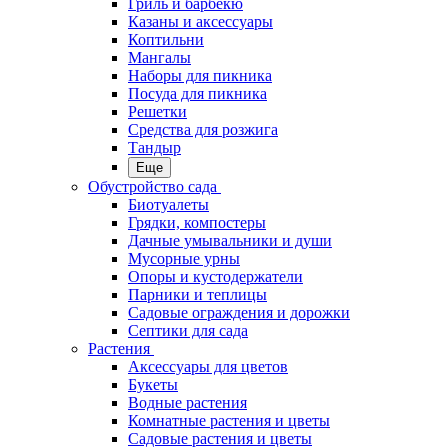
Гриль и барбекю
Казаны и аксессуары
Коптильни
Мангалы
Наборы для пикника
Посуда для пикника
Решетки
Средства для розжига
Тандыр
Еще
Обустройство сада
Биотуалеты
Грядки, компостеры
Дачные умывальники и души
Мусорные урны
Опоры и кустодержатели
Парники и теплицы
Садовые ограждения и дорожки
Септики для сада
Растения
Аксессуары для цветов
Букеты
Водные растения
Комнатные растения и цветы
Садовые растения и цветы