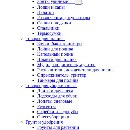
Зонты уличные
Лодки и сапы
Палатки
Развлечения, досуг и игры
Санки и ледянки
Спальники
Термосумки
Товары для полива
Бочки, баки, канистры
Лейки для полива
Капельный полив
Шланги для полива
Муфта, соединитель, адаптер
Распылители, дождеватели для полива
Опрыскиватель, триггер
Таймеры для полива
Товары для уборки снега
Движки для снега
Ледоходы для обуви
Лопаты снеговые
Реагенты
Скребки и ледорубы
Снегоуборщики
Грунт и удобрения
Грунты для растений