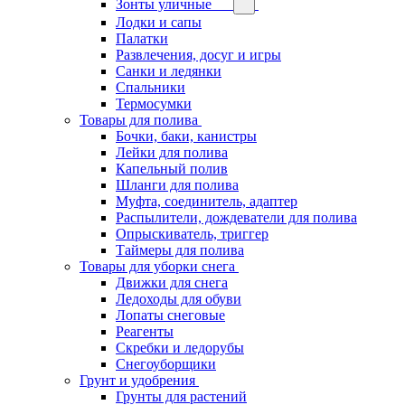
Зонты уличные
Лодки и сапы
Палатки
Развлечения, досуг и игры
Санки и ледянки
Спальники
Термосумки
Товары для полива
Бочки, баки, канистры
Лейки для полива
Капельный полив
Шланги для полива
Муфта, соединитель, адаптер
Распылители, дождеватели для полива
Опрыскиватель, триггер
Таймеры для полива
Товары для уборки снега
Движки для снега
Ледоходы для обуви
Лопаты снеговые
Реагенты
Скребки и ледорубы
Снегоуборщики
Грунт и удобрения
Грунты для растений