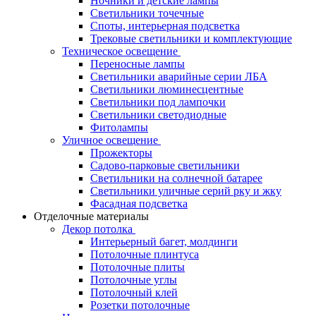
Ночники и детские лампы
Светильники точечные
Споты, интерьерная подсветка
Трековые светильники и комплектующие
Техническое освещение
Переносные лампы
Светильники аварийные серии ЛБА
Светильники люминесцентные
Светильники под лампочки
Светильники светодиодные
Фитолампы
Уличное освещение
Прожекторы
Садово-парковые светильники
Светильники на солнечной батарее
Светильники уличные серий рку и жку
Фасадная подсветка
Отделочные материалы
Декор потолка
Интерьерный багет, молдинги
Потолочные плинтуса
Потолочные плиты
Потолочные углы
Потолочный клей
Розетки потолочные