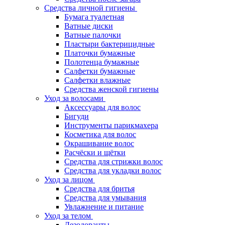
Средства личной гигиены
Бумага туалетная
Ватные диски
Ватные палочки
Пластыри бактерицидные
Платочки бумажные
Полотенца бумажные
Салфетки бумажные
Салфетки влажные
Средства женской гигиены
Уход за волосами
Аксессуары для волос
Бигуди
Инструменты парикмахера
Косметика для волос
Окрашивание волос
Расчёски и щётки
Средства для стрижки волос
Средства для укладки волос
Уход за лицом
Средства для бритья
Средства для умывания
Увлажнение и питание
Уход за телом
Дезодоранты