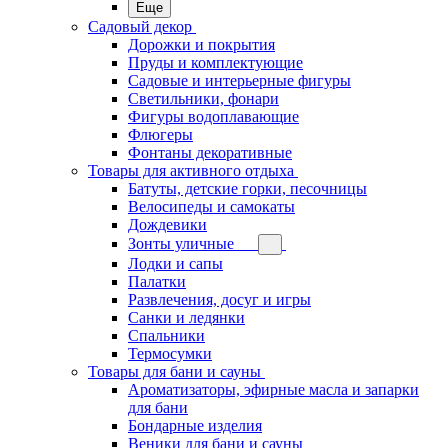
Еще
Садовый декор
Дорожки и покрытия
Пруды и комплектующие
Садовые и интерьерные фигуры
Светильники, фонари
Фигуры водоплавающие
Флюгеры
Фонтаны декоративные
Товары для активного отдыха
Батуты, детские горки, песочницы
Велосипеды и самокаты
Дождевики
Зонты уличные
Лодки и сапы
Палатки
Развлечения, досуг и игры
Санки и ледянки
Спальники
Термосумки
Товары для бани и сауны
Ароматизаторы, эфирные масла и запарки
для бани
Бондарные изделия
Веники для бани и сауны