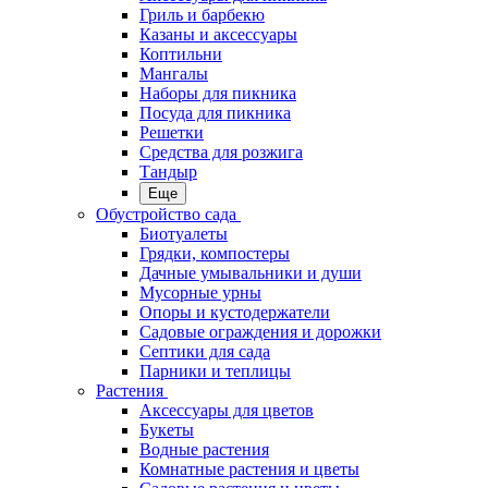
Гриль и барбекю
Казаны и аксессуары
Коптильни
Мангалы
Наборы для пикника
Посуда для пикника
Решетки
Средства для розжига
Тандыр
Еще
Обустройство сада
Биотуалеты
Грядки, компостеры
Дачные умывальники и души
Мусорные урны
Опоры и кустодержатели
Садовые ограждения и дорожки
Септики для сада
Парники и теплицы
Растения
Аксессуары для цветов
Букеты
Водные растения
Комнатные растения и цветы