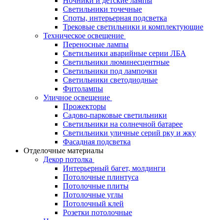
Ночники и детские лампы
Светильники точечные
Споты, интерьерная подсветка
Трековые светильники и комплектующие
Техническое освещение
Переносные лампы
Светильники аварийные серии ЛБА
Светильники люминесцентные
Светильники под лампочки
Светильники светодиодные
Фитолампы
Уличное освещение
Прожекторы
Садово-парковые светильники
Светильники на солнечной батарее
Светильники уличные серий рку и жку
Фасадная подсветка
Отделочные материалы
Декор потолка
Интерьерный багет, молдинги
Потолочные плинтуса
Потолочные плиты
Потолочные углы
Потолочный клей
Розетки потолочные