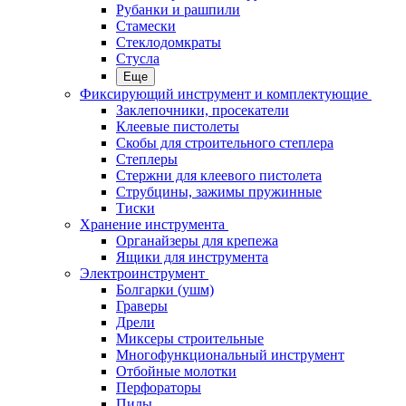
Рубанки и рашпили
Стамески
Стеклодомкраты
Стусла
Еще
Фиксирующий инструмент и комплектующие
Заклепочники, просекатели
Клеевые пистолеты
Скобы для строительного степлера
Степлеры
Стержни для клеевого пистолета
Струбцины, зажимы пружинные
Тиски
Хранение инструмента
Органайзеры для крепежа
Ящики для инструмента
Электроинструмент
Болгарки (ушм)
Граверы
Дрели
Миксеры строительные
Многофункциональный инструмент
Отбойные молотки
Перфораторы
Пилы