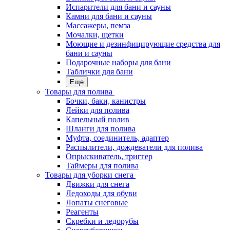
Испарители для бани и сауны
Камни для бани и сауны
Массажеры, пемза
Мочалки, щетки
Моющие и дезинфицирующие средства для
бани и сауны
Подарочные наборы для бани
Таблички для бани
Еще
Товары для полива
Бочки, баки, канистры
Лейки для полива
Капельный полив
Шланги для полива
Муфта, соединитель, адаптер
Распылители, дождеватели для полива
Опрыскиватель, триггер
Таймеры для полива
Товары для уборки снега
Движки для снега
Ледоходы для обуви
Лопаты снеговые
Реагенты
Скребки и ледорубы