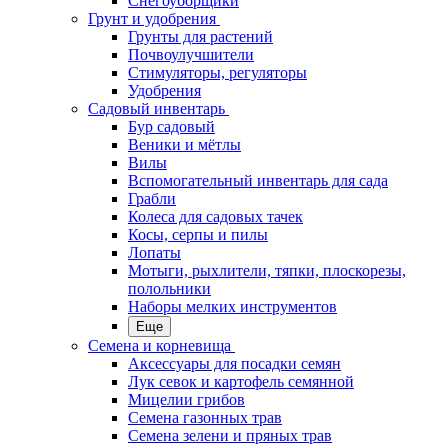
Снегоуборщики
Грунт и удобрения
Грунты для растений
Почвоулучшители
Стимуляторы, регуляторы
Удобрения
Садовый инвентарь
Бур садовый
Веники и мётлы
Вилы
Вспомогательный инвентарь для сада
Грабли
Колеса для садовых тачек
Косы, серпы и пилы
Лопаты
Мотыги, рыхлители, тяпки, плоскорезы,
полольники
Наборы мелких инструментов
Еще
Семена и корневища
Аксессуары для посадки семян
Лук севок и картофель семянной
Мицелии грибов
Семена газонных трав
Семена зелени и пряных трав