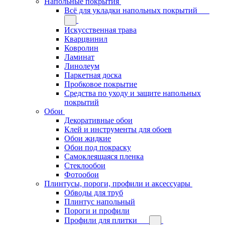
Напольные покрытия
Всё для укладки напольных покрытий
Искусственная трава
Кварцвинил
Ковролин
Ламинат
Линолеум
Паркетная доска
Пробковое покрытие
Средства по уходу и защите напольных
покрытий
Обои
Декоративные обои
Клей и инструменты для обоев
Обои жидкие
Обои под покраску
Самоклеящаяся пленка
Стеклообои
Фотообои
Плинтусы, пороги, профили и аксессуары
Обводы для труб
Плинтус напольный
Пороги и профили
Профили для плитки