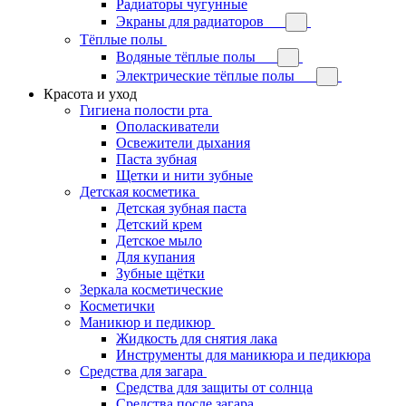
Радиаторы чугунные
Экраны для радиаторов
Тёплые полы
Водяные тёплые полы
Электрические тёплые полы
Красота и уход
Гигиена полости рта
Ополаскиватели
Освежители дыхания
Паста зубная
Щетки и нити зубные
Детская косметика
Детская зубная паста
Детский крем
Детское мыло
Для купания
Зубные щётки
Зеркала косметические
Косметички
Маникюр и педикюр
Жидкость для снятия лака
Инструменты для маникюра и педикюра
Средства для загара
Средства для защиты от солнца
Средства после загара