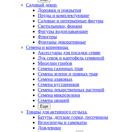
Садовый декор
Дорожки и покрытия
Пруды и комплектующие
Садовые и интерьерные фигуры
Светильники, фонари
Фигуры водоплавающие
Флюгеры
Фонтаны декоративные
Семена и корневища
Аксессуары для посадки семян
Лук севок и картофель семянной
Мицелии грибов
Семена газонных трав
Семена зелени и пряных трав
Семена злаковых
Семена кустарников
Семена лекарственных растений
Семена микрозелени
Семена овощей
Еще
Товары для активного отдыха
Батуты, детские горки, песочницы
Велосипеды и самокаты
Дождевики