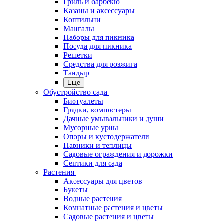
Гриль и барбекю
Казаны и аксессуары
Коптильни
Мангалы
Наборы для пикника
Посуда для пикника
Решетки
Средства для розжига
Тандыр
Еще
Обустройство сада
Биотуалеты
Грядки, компостеры
Дачные умывальники и души
Мусорные урны
Опоры и кустодержатели
Парники и теплицы
Садовые ограждения и дорожки
Септики для сада
Растения
Аксессуары для цветов
Букеты
Водные растения
Комнатные растения и цветы
Садовые растения и цветы