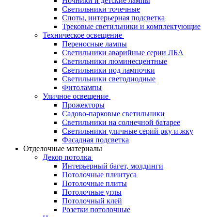
Ночники и детские лампы
Светильники точечные
Споты, интерьерная подсветка
Трековые светильники и комплектующие
Техническое освещение
Переносные лампы
Светильники аварийные серии ЛБА
Светильники люминесцентные
Светильники под лампочки
Светильники светодиодные
Фитолампы
Уличное освещение
Прожекторы
Садово-парковые светильники
Светильники на солнечной батарее
Светильники уличные серий рку и жку
Фасадная подсветка
Отделочные материалы
Декор потолка
Интерьерный багет, молдинги
Потолочные плинтуса
Потолочные плиты
Потолочные углы
Потолочный клей
Розетки потолочные