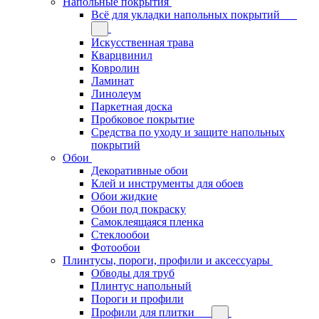
Напольные покрытия
Всё для укладки напольных покрытий
Искусственная трава
Кварцвинил
Ковролин
Ламинат
Линолеум
Паркетная доска
Пробковое покрытие
Средства по уходу и защите напольных
покрытий
Обои
Декоративные обои
Клей и инструменты для обоев
Обои жидкие
Обои под покраску
Самоклеящаяся пленка
Стеклообои
Фотообои
Плинтусы, пороги, профили и аксессуары
Обводы для труб
Плинтус напольный
Пороги и профили
Профили для плитки