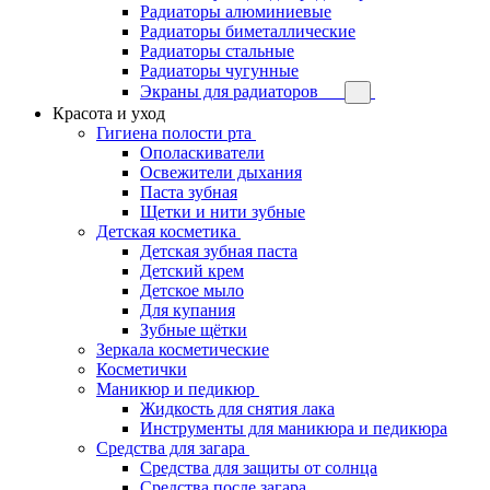
Радиаторы алюминиевые
Радиаторы биметаллические
Радиаторы стальные
Радиаторы чугунные
Экраны для радиаторов
Красота и уход
Гигиена полости рта
Ополаскиватели
Освежители дыхания
Паста зубная
Щетки и нити зубные
Детская косметика
Детская зубная паста
Детский крем
Детское мыло
Для купания
Зубные щётки
Зеркала косметические
Косметички
Маникюр и педикюр
Жидкость для снятия лака
Инструменты для маникюра и педикюра
Средства для загара
Средства для защиты от солнца
Средства после загара