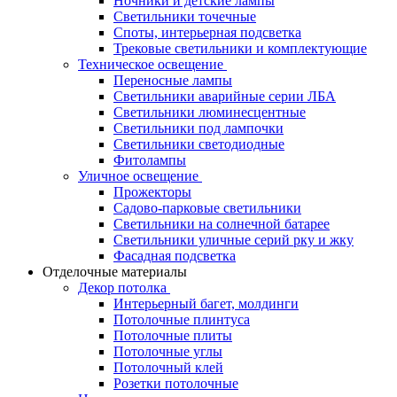
Ночники и детские лампы
Светильники точечные
Споты, интерьерная подсветка
Трековые светильники и комплектующие
Техническое освещение
Переносные лампы
Светильники аварийные серии ЛБА
Светильники люминесцентные
Светильники под лампочки
Светильники светодиодные
Фитолампы
Уличное освещение
Прожекторы
Садово-парковые светильники
Светильники на солнечной батарее
Светильники уличные серий рку и жку
Фасадная подсветка
Отделочные материалы
Декор потолка
Интерьерный багет, молдинги
Потолочные плинтуса
Потолочные плиты
Потолочные углы
Потолочный клей
Розетки потолочные