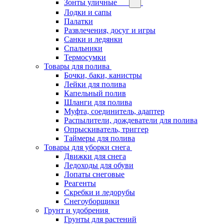
Зонты уличные
Лодки и сапы
Палатки
Развлечения, досуг и игры
Санки и ледянки
Спальники
Термосумки
Товары для полива
Бочки, баки, канистры
Лейки для полива
Капельный полив
Шланги для полива
Муфта, соединитель, адаптер
Распылители, дождеватели для полива
Опрыскиватель, триггер
Таймеры для полива
Товары для уборки снега
Движки для снега
Ледоходы для обуви
Лопаты снеговые
Реагенты
Скребки и ледорубы
Снегоуборщики
Грунт и удобрения
Грунты для растений