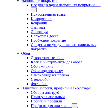
Напольные покрытия
Всё для укладки напольных покрытий
Искусственная трава
Кварцвинил
Ковролин
Ламинат
Линолеум
Паркетная доска
Пробковое покрытие
Средства по уходу и защите напольных
покрытий
Обои
Декоративные обои
Клей и инструменты для обоев
Обои жидкие
Обои под покраску
Самоклеящаяся пленка
Стеклообои
Фотообои
Плинтусы, пороги, профили и аксессуары
Обводы для труб
Плинтус напольный
Пороги и профили
Профили для плитки