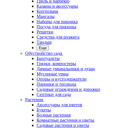
Гриль и барбекю
Казаны и аксессуары
Коптильни
Мангалы
Наборы для пикника
Посуда для пикника
Решетки
Средства для розжига
Тандыр
Еще
Обустройство сада
Биотуалеты
Грядки, компостеры
Дачные умывальники и души
Мусорные урны
Опоры и кустодержатели
Парники и теплицы
Садовые ограждения и дорожки
Септики для сада
Растения
Аксессуары для цветов
Букеты
Водные растения
Комнатные растения и цветы
Садовые растения и цветы