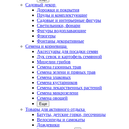
Садовый декор
Дорожки и покрытия
Пруды и комплектующие
Садовые и интерьерные фигуры
Светильники, фонари
Фигуры водоплавающие
Флюгеры
Фонтаны декоративные
Семена и корневища
Аксессуары для посадки семян
Лук севок и картофель семянной
Мицелии грибов
Семена газонных трав
Семена зелени и пряных трав
Семена злаковых
Семена кустарников
Семена лекарственных растений
Семена микрозелени
Семена овощей
Еще
Товары для активного отдыха
Батуты, детские горки, песочницы
Велосипеды и самокаты
Дождевики