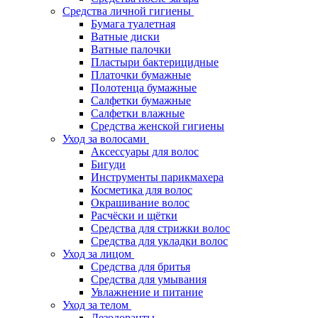
Средства личной гигиены
Бумага туалетная
Ватные диски
Ватные палочки
Пластыри бактерицидные
Платочки бумажные
Полотенца бумажные
Салфетки бумажные
Салфетки влажные
Средства женской гигиены
Уход за волосами
Аксессуары для волос
Бигуди
Инструменты парикмахера
Косметика для волос
Окрашивание волос
Расчёски и щётки
Средства для стрижки волос
Средства для укладки волос
Уход за лицом
Средства для бритья
Средства для умывания
Увлажнение и питание
Уход за телом
Дезодоранты