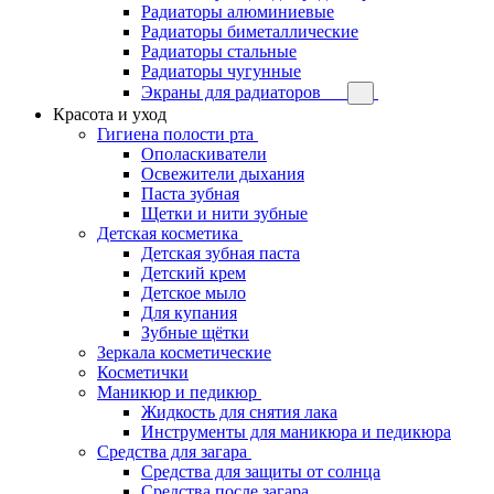
Радиаторы алюминиевые
Радиаторы биметаллические
Радиаторы стальные
Радиаторы чугунные
Экраны для радиаторов
Красота и уход
Гигиена полости рта
Ополаскиватели
Освежители дыхания
Паста зубная
Щетки и нити зубные
Детская косметика
Детская зубная паста
Детский крем
Детское мыло
Для купания
Зубные щётки
Зеркала косметические
Косметички
Маникюр и педикюр
Жидкость для снятия лака
Инструменты для маникюра и педикюра
Средства для загара
Средства для защиты от солнца
Средства после загара