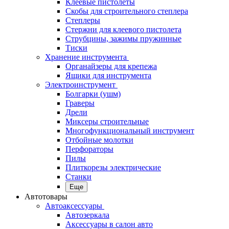
Клеевые пистолеты
Скобы для строительного степлера
Степлеры
Стержни для клеевого пистолета
Струбцины, зажимы пружинные
Тиски
Хранение инструмента
Органайзеры для крепежа
Ящики для инструмента
Электроинструмент
Болгарки (ушм)
Граверы
Дрели
Миксеры строительные
Многофункциональный инструмент
Отбойные молотки
Перфораторы
Пилы
Плиткорезы электрические
Станки
Еще
Автотовары
Автоаксессуары
Автозеркала
Аксессуары в салон авто