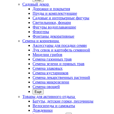
Садовый декор
Дорожки и покрытия
Пруды и комплектующие
Садовые и интерьерные фигуры
Светильники, фонари
Фигуры водоплавающие
Флюгеры
Фонтаны декоративные
Семена и корневища
Аксессуары для посадки семян
Лук севок и картофель семянной
Мицелии грибов
Семена газонных трав
Семена зелени и пряных трав
Семена злаковых
Семена кустарников
Семена лекарственных растений
Семена микрозелени
Семена овощей
Еще
Товары для активного отдыха
Батуты, детские горки, песочницы
Велосипеды и самокаты
Дождевики