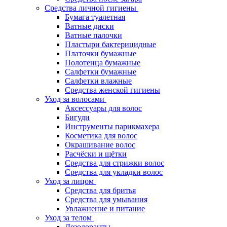
Средства личной гигиены
Бумага туалетная
Ватные диски
Ватные палочки
Пластыри бактерицидные
Платочки бумажные
Полотенца бумажные
Салфетки бумажные
Салфетки влажные
Средства женской гигиены
Уход за волосами
Аксессуары для волос
Бигуди
Инструменты парикмахера
Косметика для волос
Окрашивание волос
Расчёски и щётки
Средства для стрижки волос
Средства для укладки волос
Уход за лицом
Средства для бритья
Средства для умывания
Увлажнение и питание
Уход за телом
Дезодоранты