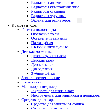
Радиаторы алюминиевые
Радиаторы биметаллические
Радиаторы стальные
Радиаторы чугунные
Экраны для радиаторов
Красота и уход
Гигиена полости рта
Ополаскиватели
Освежители дыхания
Паста зубная
Щетки и нити зубные
Детская косметика
Детская зубная паста
Детский крем
Детское мыло
Для купания
Зубные щётки
Зеркала косметические
Косметички
Маникюр и педикюр
Жидкость для снятия лака
Инструменты для маникюра и педикюра
Средства для загара
Средства для защиты от солнца
Средства после загара