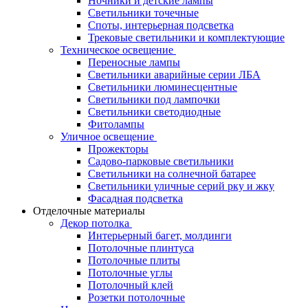
Ночники и детские лампы
Светильники точечные
Споты, интерьерная подсветка
Трековые светильники и комплектующие
Техническое освещение
Переносные лампы
Светильники аварийные серии ЛБА
Светильники люминесцентные
Светильники под лампочки
Светильники светодиодные
Фитолампы
Уличное освещение
Прожекторы
Садово-парковые светильники
Светильники на солнечной батарее
Светильники уличные серий рку и жку
Фасадная подсветка
Отделочные материалы
Декор потолка
Интерьерный багет, молдинги
Потолочные плинтуса
Потолочные плиты
Потолочные углы
Потолочный клей
Розетки потолочные