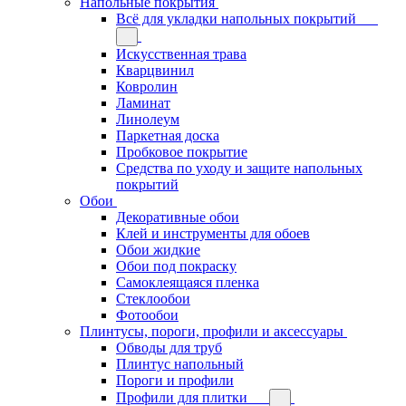
Напольные покрытия
Всё для укладки напольных покрытий
Искусственная трава
Кварцвинил
Ковролин
Ламинат
Линолеум
Паркетная доска
Пробковое покрытие
Средства по уходу и защите напольных
покрытий
Обои
Декоративные обои
Клей и инструменты для обоев
Обои жидкие
Обои под покраску
Самоклеящаяся пленка
Стеклообои
Фотообои
Плинтусы, пороги, профили и аксессуары
Обводы для труб
Плинтус напольный
Пороги и профили
Профили для плитки