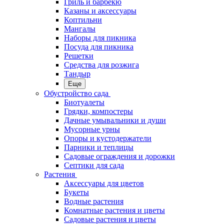
Гриль и барбекю
Казаны и аксессуары
Коптильни
Мангалы
Наборы для пикника
Посуда для пикника
Решетки
Средства для розжига
Тандыр
Еще
Обустройство сада
Биотуалеты
Грядки, компостеры
Дачные умывальники и души
Мусорные урны
Опоры и кустодержатели
Парники и теплицы
Садовые ограждения и дорожки
Септики для сада
Растения
Аксессуары для цветов
Букеты
Водные растения
Комнатные растения и цветы
Садовые растения и цветы