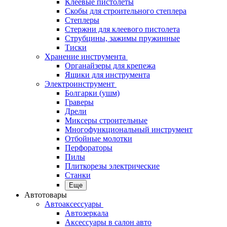
Клеевые пистолеты
Скобы для строительного степлера
Степлеры
Стержни для клеевого пистолета
Струбцины, зажимы пружинные
Тиски
Хранение инструмента
Органайзеры для крепежа
Ящики для инструмента
Электроинструмент
Болгарки (ушм)
Граверы
Дрели
Миксеры строительные
Многофункциональный инструмент
Отбойные молотки
Перфораторы
Пилы
Плиткорезы электрические
Станки
Еще
Автотовары
Автоаксессуары
Автозеркала
Аксессуары в салон авто