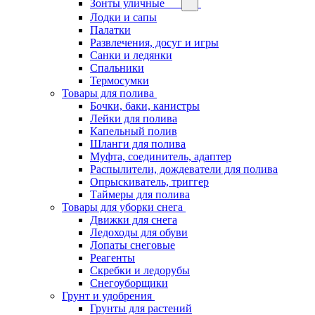
Зонты уличные
Лодки и сапы
Палатки
Развлечения, досуг и игры
Санки и ледянки
Спальники
Термосумки
Товары для полива
Бочки, баки, канистры
Лейки для полива
Капельный полив
Шланги для полива
Муфта, соединитель, адаптер
Распылители, дождеватели для полива
Опрыскиватель, триггер
Таймеры для полива
Товары для уборки снега
Движки для снега
Ледоходы для обуви
Лопаты снеговые
Реагенты
Скребки и ледорубы
Снегоуборщики
Грунт и удобрения
Грунты для растений