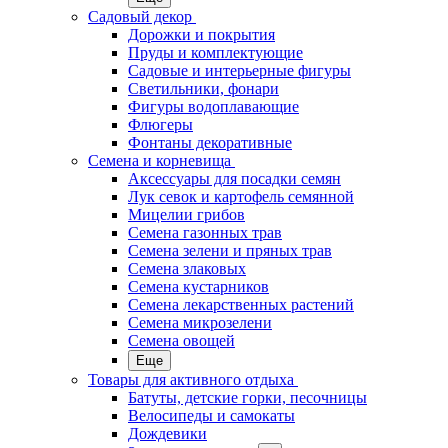
Садовый декор
Дорожки и покрытия
Пруды и комплектующие
Садовые и интерьерные фигуры
Светильники, фонари
Фигуры водоплавающие
Флюгеры
Фонтаны декоративные
Семена и корневища
Аксессуары для посадки семян
Лук севок и картофель семянной
Мицелии грибов
Семена газонных трав
Семена зелени и пряных трав
Семена злаковых
Семена кустарников
Семена лекарственных растений
Семена микрозелени
Семена овощей
Еще
Товары для активного отдыха
Батуты, детские горки, песочницы
Велосипеды и самокаты
Дождевики