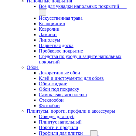
Напольные покрытия
Всё для укладки напольных покрытий
Искусственная трава
Кварцвинил
Ковролин
Ламинат
Линолеум
Паркетная доска
Пробковое покрытие
Средства по уходу и защите напольных
покрытий
Обои
Декоративные обои
Клей и инструменты для обоев
Обои жидкие
Обои под покраску
Самоклеящаяся пленка
Стеклообои
Фотообои
Плинтусы, пороги, профили и аксессуары
Обводы для труб
Плинтус напольный
Пороги и профили
Профили для плитки