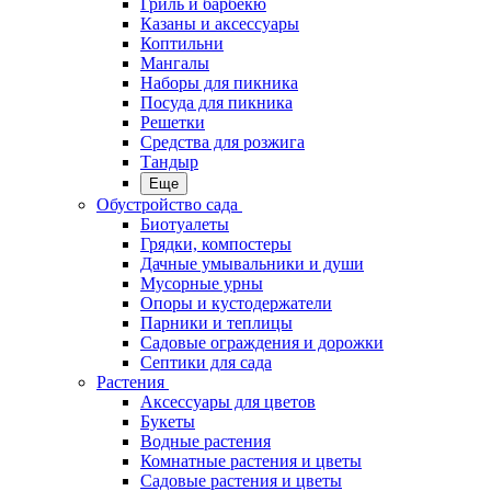
Гриль и барбекю
Казаны и аксессуары
Коптильни
Мангалы
Наборы для пикника
Посуда для пикника
Решетки
Средства для розжига
Тандыр
Еще
Обустройство сада
Биотуалеты
Грядки, компостеры
Дачные умывальники и души
Мусорные урны
Опоры и кустодержатели
Парники и теплицы
Садовые ограждения и дорожки
Септики для сада
Растения
Аксессуары для цветов
Букеты
Водные растения
Комнатные растения и цветы
Садовые растения и цветы