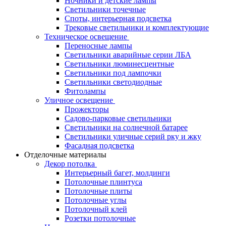
Ночники и детские лампы
Светильники точечные
Споты, интерьерная подсветка
Трековые светильники и комплектующие
Техническое освещение
Переносные лампы
Светильники аварийные серии ЛБА
Светильники люминесцентные
Светильники под лампочки
Светильники светодиодные
Фитолампы
Уличное освещение
Прожекторы
Садово-парковые светильники
Светильники на солнечной батарее
Светильники уличные серий рку и жку
Фасадная подсветка
Отделочные материалы
Декор потолка
Интерьерный багет, молдинги
Потолочные плинтуса
Потолочные плиты
Потолочные углы
Потолочный клей
Розетки потолочные