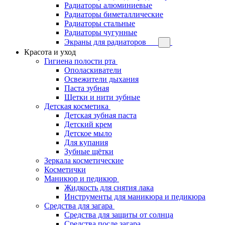
Радиаторы алюминиевые
Радиаторы биметаллические
Радиаторы стальные
Радиаторы чугунные
Экраны для радиаторов
Красота и уход
Гигиена полости рта
Ополаскиватели
Освежители дыхания
Паста зубная
Щетки и нити зубные
Детская косметика
Детская зубная паста
Детский крем
Детское мыло
Для купания
Зубные щётки
Зеркала косметические
Косметички
Маникюр и педикюр
Жидкость для снятия лака
Инструменты для маникюра и педикюра
Средства для загара
Средства для защиты от солнца
Средства после загара