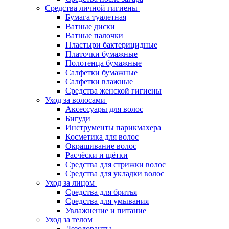
Средства личной гигиены
Бумага туалетная
Ватные диски
Ватные палочки
Пластыри бактерицидные
Платочки бумажные
Полотенца бумажные
Салфетки бумажные
Салфетки влажные
Средства женской гигиены
Уход за волосами
Аксессуары для волос
Бигуди
Инструменты парикмахера
Косметика для волос
Окрашивание волос
Расчёски и щётки
Средства для стрижки волос
Средства для укладки волос
Уход за лицом
Средства для бритья
Средства для умывания
Увлажнение и питание
Уход за телом
Дезодоранты