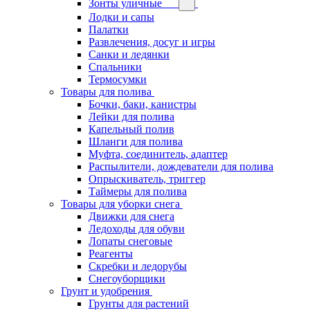
Зонты уличные
Лодки и сапы
Палатки
Развлечения, досуг и игры
Санки и ледянки
Спальники
Термосумки
Товары для полива
Бочки, баки, канистры
Лейки для полива
Капельный полив
Шланги для полива
Муфта, соединитель, адаптер
Распылители, дождеватели для полива
Опрыскиватель, триггер
Таймеры для полива
Товары для уборки снега
Движки для снега
Ледоходы для обуви
Лопаты снеговые
Реагенты
Скребки и ледорубы
Снегоуборщики
Грунт и удобрения
Грунты для растений