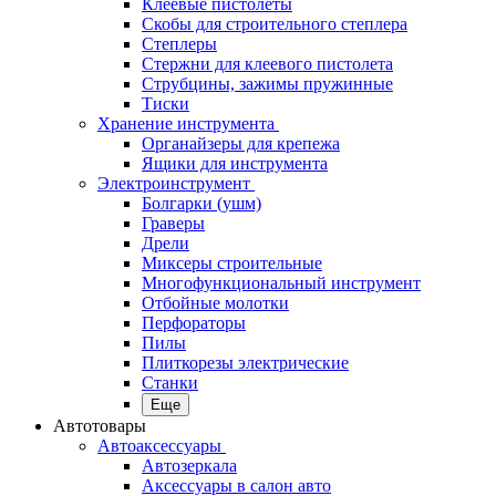
Клеевые пистолеты
Скобы для строительного степлера
Степлеры
Стержни для клеевого пистолета
Струбцины, зажимы пружинные
Тиски
Хранение инструмента
Органайзеры для крепежа
Ящики для инструмента
Электроинструмент
Болгарки (ушм)
Граверы
Дрели
Миксеры строительные
Многофункциональный инструмент
Отбойные молотки
Перфораторы
Пилы
Плиткорезы электрические
Станки
Еще
Автотовары
Автоаксессуары
Автозеркала
Аксессуары в салон авто