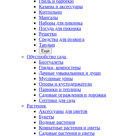
Гриль и барбекю
Казаны и аксессуары
Коптильни
Мангалы
Наборы для пикника
Посуда для пикника
Решетки
Средства для розжига
Тандыр
Еще
Обустройство сада
Биотуалеты
Грядки, компостеры
Дачные умывальники и души
Мусорные урны
Опоры и кустодержатели
Парники и теплицы
Садовые ограждения и дорожки
Септики для сада
Растения
Аксессуары для цветов
Букеты
Водные растения
Комнатные растения и цветы
Садовые растения и цветы