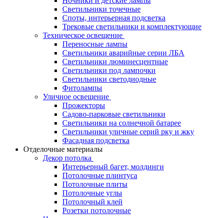
Ночники и детские лампы
Светильники точечные
Споты, интерьерная подсветка
Трековые светильники и комплектующие
Техническое освещение
Переносные лампы
Светильники аварийные серии ЛБА
Светильники люминесцентные
Светильники под лампочки
Светильники светодиодные
Фитолампы
Уличное освещение
Прожекторы
Садово-парковые светильники
Светильники на солнечной батарее
Светильники уличные серий рку и жку
Фасадная подсветка
Отделочные материалы
Декор потолка
Интерьерный багет, молдинги
Потолочные плинтуса
Потолочные плиты
Потолочные углы
Потолочный клей
Розетки потолочные