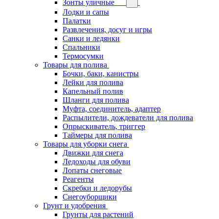
Зонты уличные
Лодки и сапы
Палатки
Развлечения, досуг и игры
Санки и ледянки
Спальники
Термосумки
Товары для полива
Бочки, баки, канистры
Лейки для полива
Капельный полив
Шланги для полива
Муфта, соединитель, адаптер
Распылители, дождеватели для полива
Опрыскиватель, триггер
Таймеры для полива
Товары для уборки снега
Движки для снега
Ледоходы для обуви
Лопаты снеговые
Реагенты
Скребки и ледорубы
Снегоуборщики
Грунт и удобрения
Грунты для растений