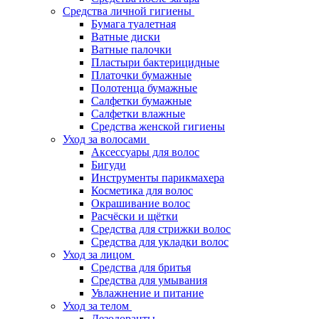
Средства личной гигиены
Бумага туалетная
Ватные диски
Ватные палочки
Пластыри бактерицидные
Платочки бумажные
Полотенца бумажные
Салфетки бумажные
Салфетки влажные
Средства женской гигиены
Уход за волосами
Аксессуары для волос
Бигуди
Инструменты парикмахера
Косметика для волос
Окрашивание волос
Расчёски и щётки
Средства для стрижки волос
Средства для укладки волос
Уход за лицом
Средства для бритья
Средства для умывания
Увлажнение и питание
Уход за телом
Дезодоранты