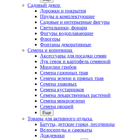
Садовый декор
Дорожки и покрытия
Пруды и комплектующие
Садовые и интерьерные фигуры
Светильники, фонари
Фигуры водоплавающие
Флюгеры
Фонтаны декоративные
Семена и корневища
Аксессуары для посадки семян
Лук севок и картофель семянной
Мицелии грибов
Семена газонных трав
Семена зелени и пряных трав
Семена злаковых
Семена кустарников
Семена лекарственных растений
Семена микрозелени
Семена овощей
Еще
Товары для активного отдыха
Батуты, детские горки, песочницы
Велосипеды и самокаты
Дождевики