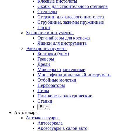
Клеевые пистолеты
Скобы для строительного степлера
Степлеры
Стержни для клеевого пистолета
Струбцины, зажимы пружинные
Тиски
Хранение инструмента
Органайзеры для крепежа
Ящики для инструмента
Электроинструмент
Болгарки (ушм)
Граверы
Дрели
Миксеры строительные
Многофункциональный инструмент
Отбойные молотки
Перфораторы
Пилы
Плиткорезы электрические
Станки
Еще
Автотовары
Автоаксессуары
Автозеркала
Аксессуары в салон авто