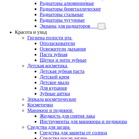
Радиаторы алюминиевые
Радиаторы биметаллические
Радиаторы стальные
Радиаторы чугунные
Экраны для радиаторов
Красота и уход
Гигиена полости рта
Ополаскиватели
Освежители дыхания
Паста зубная
Щетки и нити зубные
Детская косметика
Детская зубная паста
Детский крем
Детское мыло
Для купания
Зубные щётки
Зеркала косметические
Косметички
Маникюр и педикюр
Жидкость для снятия лака
Инструменты для маникюра и педикюра
Средства для загара
Средства для защиты от солнца
Средства после загара