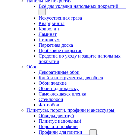
Напольные покрытия
Всё для укладки напольных покрытий
Искусственная трава
Кварцвинил
Ковролин
Ламинат
Линолеум
Паркетная доска
Пробковое покрытие
Средства по уходу и защите напольных
покрытий
Обои
Декоративные обои
Клей и инструменты для обоев
Обои жидкие
Обои под покраску
Самоклеящаяся пленка
Стеклообои
Фотообои
Плинтусы, пороги, профили и аксессуары
Обводы для труб
Плинтус напольный
Пороги и профили
Профили для плитки