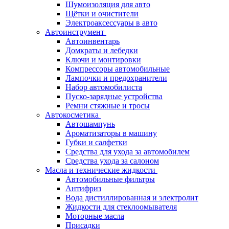
Шумоизоляция для авто
Щётки и очистители
Электроаксессуары в авто
Автоинструмент
Автоинвентарь
Домкраты и лебедки
Ключи и монтировки
Компрессоры автомобильные
Лампочки и предохранители
Набор автомобилиста
Пуско-зарядные устройства
Ремни стяжные и тросы
Автокосметика
Автошампунь
Ароматизаторы в машину
Губки и салфетки
Средства для ухода за автомобилем
Средства ухода за салоном
Масла и технические жидкости
Автомобильные фильтры
Антифриз
Вода дистиллированная и электролит
Жидкости для стеклоомывателя
Моторные масла
Присадки