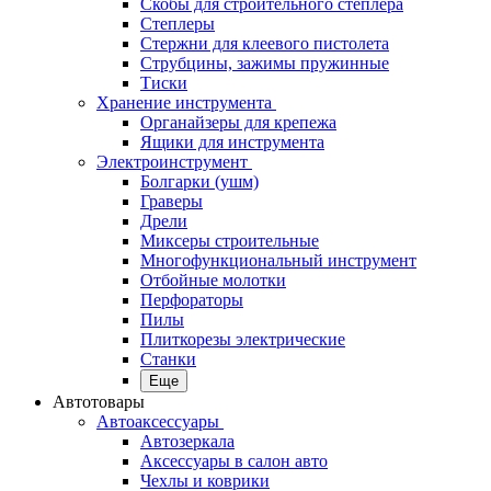
Скобы для строительного степлера
Степлеры
Стержни для клеевого пистолета
Струбцины, зажимы пружинные
Тиски
Хранение инструмента
Органайзеры для крепежа
Ящики для инструмента
Электроинструмент
Болгарки (ушм)
Граверы
Дрели
Миксеры строительные
Многофункциональный инструмент
Отбойные молотки
Перфораторы
Пилы
Плиткорезы электрические
Станки
Еще
Автотовары
Автоаксессуары
Автозеркала
Аксессуары в салон авто
Чехлы и коврики