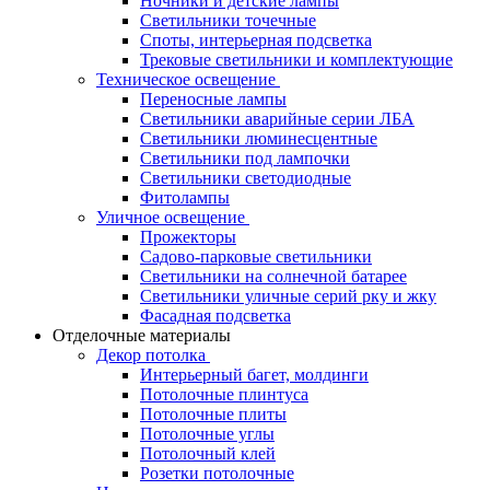
Ночники и детские лампы
Светильники точечные
Споты, интерьерная подсветка
Трековые светильники и комплектующие
Техническое освещение
Переносные лампы
Светильники аварийные серии ЛБА
Светильники люминесцентные
Светильники под лампочки
Светильники светодиодные
Фитолампы
Уличное освещение
Прожекторы
Садово-парковые светильники
Светильники на солнечной батарее
Светильники уличные серий рку и жку
Фасадная подсветка
Отделочные материалы
Декор потолка
Интерьерный багет, молдинги
Потолочные плинтуса
Потолочные плиты
Потолочные углы
Потолочный клей
Розетки потолочные