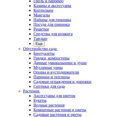
Гриль и барбекю
Казаны и аксессуары
Коптильни
Мангалы
Наборы для пикника
Посуда для пикника
Решетки
Средства для розжига
Тандыр
Еще
Обустройство сада
Биотуалеты
Грядки, компостеры
Дачные умывальники и души
Мусорные урны
Опоры и кустодержатели
Парники и теплицы
Садовые ограждения и дорожки
Септики для сада
Растения
Аксессуары для цветов
Букеты
Водные растения
Комнатные растения и цветы
Садовые растения и цветы