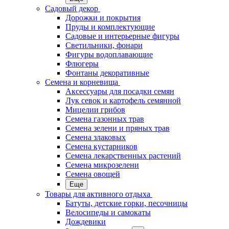
Садовый декор
Дорожки и покрытия
Пруды и комплектующие
Садовые и интерьерные фигуры
Светильники, фонари
Фигуры водоплавающие
Флюгеры
Фонтаны декоративные
Семена и корневища
Аксессуары для посадки семян
Лук севок и картофель семянной
Мицелии грибов
Семена газонных трав
Семена зелени и пряных трав
Семена злаковых
Семена кустарников
Семена лекарственных растений
Семена микрозелени
Семена овощей
Еще
Товары для активного отдыха
Батуты, детские горки, песочницы
Велосипеды и самокаты
Дождевики