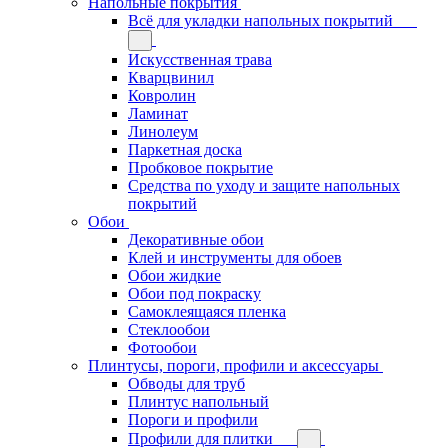
Напольные покрытия
Всё для укладки напольных покрытий
Искусственная трава
Кварцвинил
Ковролин
Ламинат
Линолеум
Паркетная доска
Пробковое покрытие
Средства по уходу и защите напольных
покрытий
Обои
Декоративные обои
Клей и инструменты для обоев
Обои жидкие
Обои под покраску
Самоклеящаяся пленка
Стеклообои
Фотообои
Плинтусы, пороги, профили и аксессуары
Обводы для труб
Плинтус напольный
Пороги и профили
Профили для плитки