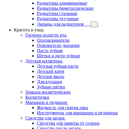
Радиаторы алюминиевые
Радиаторы биметаллические
Радиаторы стальные
Радиаторы чугунные
Экраны для радиаторов
Красота и уход
Гигиена полости рта
Ополаскиватели
Освежители дыхания
Паста зубная
Щетки и нити зубные
Детская косметика
Детская зубная паста
Детский крем
Детское мыло
Для купания
Зубные щётки
Зеркала косметические
Косметички
Маникюр и педикюр
Жидкость для снятия лака
Инструменты для маникюра и педикюра
Средства для загара
Средства для защиты от солнца
Средства после загара