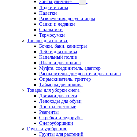
Зонты уличные
Лодки и сапы
Палатки
Развлечения, досуг и игры
Санки и ледянки
Спальники
Термосумки
Товары для полива
Бочки, баки, канистры
Лейки для полива
Капельный полив
Шланги для полива
Муфта, соединитель, адаптер
Распылители, дождеватели для полива
Опрыскиватель, триггер
Таймеры для полива
Товары для уборки снега
Движки для снега
Ледоходы для обуви
Лопаты снеговые
Реагенты
Скребки и ледорубы
Снегоуборщики
Грунт и удобрения
Грунты для растений