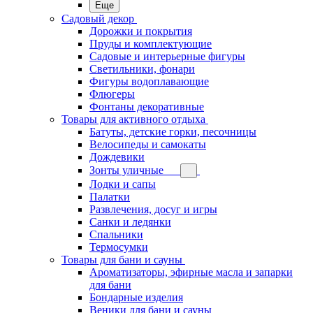
Еще
Садовый декор
Дорожки и покрытия
Пруды и комплектующие
Садовые и интерьерные фигуры
Светильники, фонари
Фигуры водоплавающие
Флюгеры
Фонтаны декоративные
Товары для активного отдыха
Батуты, детские горки, песочницы
Велосипеды и самокаты
Дождевики
Зонты уличные
Лодки и сапы
Палатки
Развлечения, досуг и игры
Санки и ледянки
Спальники
Термосумки
Товары для бани и сауны
Ароматизаторы, эфирные масла и запарки
для бани
Бондарные изделия
Веники для бани и сауны