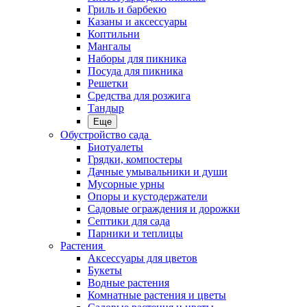
Гриль и барбекю
Казаны и аксессуары
Коптильни
Мангалы
Наборы для пикника
Посуда для пикника
Решетки
Средства для розжига
Тандыр
Еще
Обустройство сада
Биотуалеты
Грядки, компостеры
Дачные умывальники и души
Мусорные урны
Опоры и кустодержатели
Садовые ограждения и дорожки
Септики для сада
Парники и теплицы
Растения
Аксессуары для цветов
Букеты
Водные растения
Комнатные растения и цветы