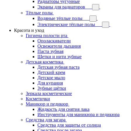
Радиаторы чугунные
Экраны для радиаторов
Тёплые полы
Водяные тёплые полы
Электрические тёплые полы
Красота и уход
Гигиена полости рта
Ополаскиватели
Освежители дыхания
Паста зубная
Щетки и нити зубные
Детская косметика
Детская зубная паста
Детский крем
Детское мыло
Для купания
Зубные щётки
Зеркала косметические
Косметички
Маникюр и педикюр
Жидкость для снятия лака
Инструменты для маникюра и педикюра
Средства для загара
Средства для защиты от солнца
Средства после загара