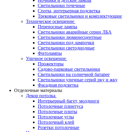
Ночники и детские лампы
Светильники точечные
Споты, интерьерная подсветка
Трековые светильники и комплектующие
Техническое освещение
Переносные лампы
Светильники аварийные серии ЛБА
Светильники люминесцентные
Светильники под лампочки
Светильники светодиодные
Фитолампы
Уличное освещение
Прожекторы
Садово-парковые светильники
Светильники на солнечной батарее
Светильники уличные серий рку и жку
Фасадная подсветка
Отделочные материалы
Декор потолка
Интерьерный багет, молдинги
Потолочные плинтуса
Потолочные плиты
Потолочные углы
Потолочный клей
Розетки потолочные