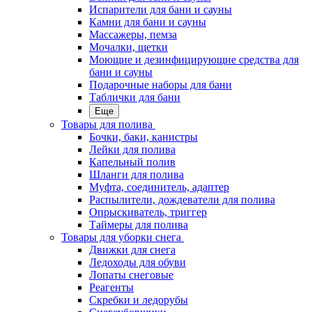
Испарители для бани и сауны
Камни для бани и сауны
Массажеры, пемза
Мочалки, щетки
Моющие и дезинфицирующие средства для
бани и сауны
Подарочные наборы для бани
Таблички для бани
Еще
Товары для полива
Бочки, баки, канистры
Лейки для полива
Капельный полив
Шланги для полива
Муфта, соединитель, адаптер
Распылители, дождеватели для полива
Опрыскиватель, триггер
Таймеры для полива
Товары для уборки снега
Движки для снега
Ледоходы для обуви
Лопаты снеговые
Реагенты
Скребки и ледорубы