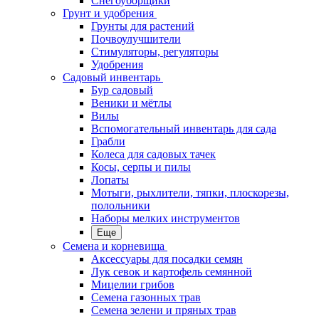
Снегоуборщики
Грунт и удобрения
Грунты для растений
Почвоулучшители
Стимуляторы, регуляторы
Удобрения
Садовый инвентарь
Бур садовый
Веники и мётлы
Вилы
Вспомогательный инвентарь для сада
Грабли
Колеса для садовых тачек
Косы, серпы и пилы
Лопаты
Мотыги, рыхлители, тяпки, плоскорезы,
полольники
Наборы мелких инструментов
Еще
Семена и корневища
Аксессуары для посадки семян
Лук севок и картофель семянной
Мицелии грибов
Семена газонных трав
Семена зелени и пряных трав