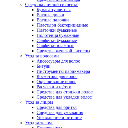
Средства личной гигиены
Бумага туалетная
Ватные диски
Ватные палочки
Пластыри бактерицидные
Платочки бумажные
Полотенца бумажные
Салфетки бумажные
Салфетки влажные
Средства женской гигиены
Уход за волосами
Аксессуары для волос
Бигуди
Инструменты парикмахера
Косметика для волос
Окрашивание волос
Расчёски и щётки
Средства для стрижки волос
Средства для укладки волос
Уход за лицом
Средства для бритья
Средства для умывания
Увлажнение и питание
Уход за телом
Дезодоранты