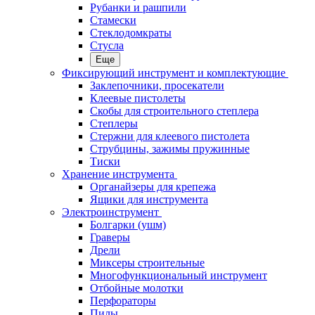
Рубанки и рашпили
Стамески
Стеклодомкраты
Стусла
Еще
Фиксирующий инструмент и комплектующие
Заклепочники, просекатели
Клеевые пистолеты
Скобы для строительного степлера
Степлеры
Стержни для клеевого пистолета
Струбцины, зажимы пружинные
Тиски
Хранение инструмента
Органайзеры для крепежа
Ящики для инструмента
Электроинструмент
Болгарки (ушм)
Граверы
Дрели
Миксеры строительные
Многофункциональный инструмент
Отбойные молотки
Перфораторы
Пилы