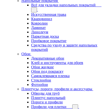
Напольные покрытия
Всё для укладки напольных покрытий
Искусственная трава
Кварцвинил
Ковролин
Ламинат
Линолеум
Паркетная доска
Пробковое покрытие
Средства по уходу и защите напольных
покрытий
Обои
Декоративные обои
Клей и инструменты для обоев
Обои жидкие
Обои под покраску
Самоклеящаяся пленка
Стеклообои
Фотообои
Плинтусы, пороги, профили и аксессуары
Обводы для труб
Плинтус напольный
Пороги и профили
Профили для плитки