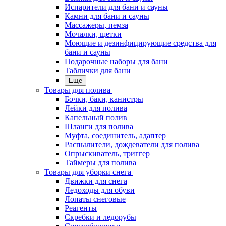
Испарители для бани и сауны
Камни для бани и сауны
Массажеры, пемза
Мочалки, щетки
Моющие и дезинфицирующие средства для
бани и сауны
Подарочные наборы для бани
Таблички для бани
Еще
Товары для полива
Бочки, баки, канистры
Лейки для полива
Капельный полив
Шланги для полива
Муфта, соединитель, адаптер
Распылители, дождеватели для полива
Опрыскиватель, триггер
Таймеры для полива
Товары для уборки снега
Движки для снега
Ледоходы для обуви
Лопаты снеговые
Реагенты
Скребки и ледорубы