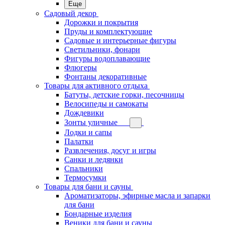
Еще
Садовый декор
Дорожки и покрытия
Пруды и комплектующие
Садовые и интерьерные фигуры
Светильники, фонари
Фигуры водоплавающие
Флюгеры
Фонтаны декоративные
Товары для активного отдыха
Батуты, детские горки, песочницы
Велосипеды и самокаты
Дождевики
Зонты уличные
Лодки и сапы
Палатки
Развлечения, досуг и игры
Санки и ледянки
Спальники
Термосумки
Товары для бани и сауны
Ароматизаторы, эфирные масла и запарки
для бани
Бондарные изделия
Веники для бани и сауны