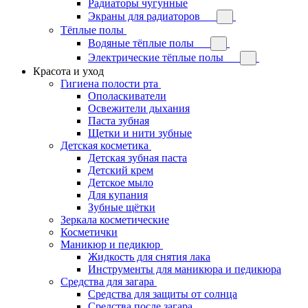
Радиаторы чугунные
Экраны для радиаторов
Тёплые полы
Водяные тёплые полы
Электрические тёплые полы
Красота и уход
Гигиена полости рта
Ополаскиватели
Освежители дыхания
Паста зубная
Щетки и нити зубные
Детская косметика
Детская зубная паста
Детский крем
Детское мыло
Для купания
Зубные щётки
Зеркала косметические
Косметички
Маникюр и педикюр
Жидкость для снятия лака
Инструменты для маникюра и педикюра
Средства для загара
Средства для защиты от солнца
Средства после загара