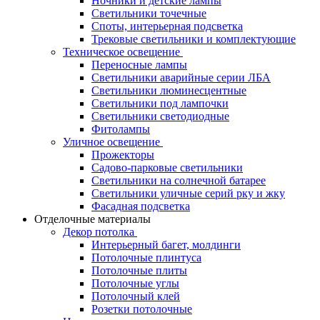
Ночники и детские лампы
Светильники точечные
Споты, интерьерная подсветка
Трековые светильники и комплектующие
Техническое освещение
Переносные лампы
Светильники аварийные серии ЛБА
Светильники люминесцентные
Светильники под лампочки
Светильники светодиодные
Фитолампы
Уличное освещение
Прожекторы
Садово-парковые светильники
Светильники на солнечной батарее
Светильники уличные серий рку и жку
Фасадная подсветка
Отделочные материалы
Декор потолка
Интерьерный багет, молдинги
Потолочные плинтуса
Потолочные плиты
Потолочные углы
Потолочный клей
Розетки потолочные