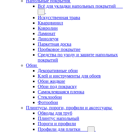
Напольные покрытия
Всё для укладки напольных покрытий
Искусственная трава
Кварцвинил
Ковролин
Ламинат
Линолеум
Паркетная доска
Пробковое покрытие
Средства по уходу и защите напольных
покрытий
Обои
Декоративные обои
Клей и инструменты для обоев
Обои жидкие
Обои под покраску
Самоклеящаяся пленка
Стеклообои
Фотообои
Плинтусы, пороги, профили и аксессуары
Обводы для труб
Плинтус напольный
Пороги и профили
Профили для плитки