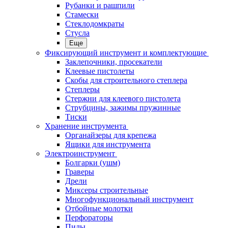
Рубанки и рашпили
Стамески
Стеклодомкраты
Стусла
Еще
Фиксирующий инструмент и комплектующие
Заклепочники, просекатели
Клеевые пистолеты
Скобы для строительного степлера
Степлеры
Стержни для клеевого пистолета
Струбцины, зажимы пружинные
Тиски
Хранение инструмента
Органайзеры для крепежа
Ящики для инструмента
Электроинструмент
Болгарки (ушм)
Граверы
Дрели
Миксеры строительные
Многофункциональный инструмент
Отбойные молотки
Перфораторы
Пилы