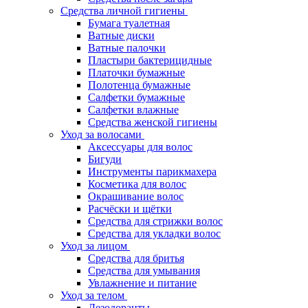
Средства личной гигиены
Бумага туалетная
Ватные диски
Ватные палочки
Пластыри бактерицидные
Платочки бумажные
Полотенца бумажные
Салфетки бумажные
Салфетки влажные
Средства женской гигиены
Уход за волосами
Аксессуары для волос
Бигуди
Инструменты парикмахера
Косметика для волос
Окрашивание волос
Расчёски и щётки
Средства для стрижки волос
Средства для укладки волос
Уход за лицом
Средства для бритья
Средства для умывания
Увлажнение и питание
Уход за телом
Дезодоранты