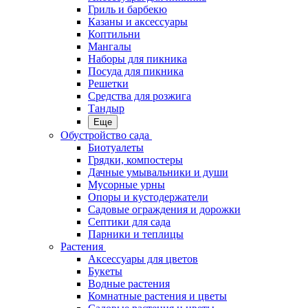
Гриль и барбекю
Казаны и аксессуары
Коптильни
Мангалы
Наборы для пикника
Посуда для пикника
Решетки
Средства для розжига
Тандыр
Еще
Обустройство сада
Биотуалеты
Грядки, компостеры
Дачные умывальники и души
Мусорные урны
Опоры и кустодержатели
Садовые ограждения и дорожки
Септики для сада
Парники и теплицы
Растения
Аксессуары для цветов
Букеты
Водные растения
Комнатные растения и цветы