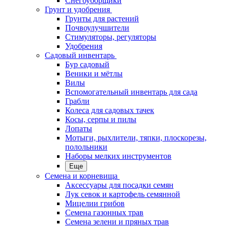
Снегоуборщики
Грунт и удобрения
Грунты для растений
Почвоулучшители
Стимуляторы, регуляторы
Удобрения
Садовый инвентарь
Бур садовый
Веники и мётлы
Вилы
Вспомогательный инвентарь для сада
Грабли
Колеса для садовых тачек
Косы, серпы и пилы
Лопаты
Мотыги, рыхлители, тяпки, плоскорезы,
полольники
Наборы мелких инструментов
Еще
Семена и корневища
Аксессуары для посадки семян
Лук севок и картофель семянной
Мицелии грибов
Семена газонных трав
Семена зелени и пряных трав