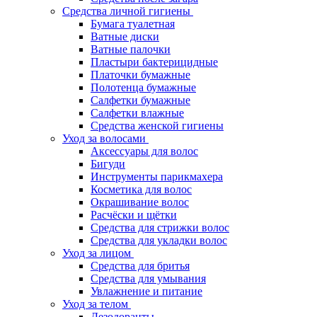
Средства личной гигиены
Бумага туалетная
Ватные диски
Ватные палочки
Пластыри бактерицидные
Платочки бумажные
Полотенца бумажные
Салфетки бумажные
Салфетки влажные
Средства женской гигиены
Уход за волосами
Аксессуары для волос
Бигуди
Инструменты парикмахера
Косметика для волос
Окрашивание волос
Расчёски и щётки
Средства для стрижки волос
Средства для укладки волос
Уход за лицом
Средства для бритья
Средства для умывания
Увлажнение и питание
Уход за телом
Дезодоранты