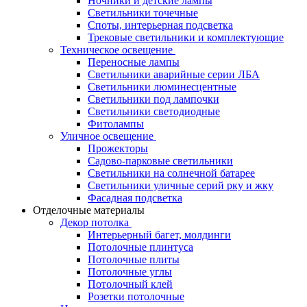
Ночники и детские лампы
Светильники точечные
Споты, интерьерная подсветка
Трековые светильники и комплектующие
Техническое освещение
Переносные лампы
Светильники аварийные серии ЛБА
Светильники люминесцентные
Светильники под лампочки
Светильники светодиодные
Фитолампы
Уличное освещение
Прожекторы
Садово-парковые светильники
Светильники на солнечной батарее
Светильники уличные серий рку и жку
Фасадная подсветка
Отделочные материалы
Декор потолка
Интерьерный багет, молдинги
Потолочные плинтуса
Потолочные плиты
Потолочные углы
Потолочный клей
Розетки потолочные