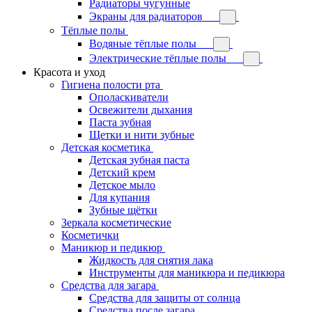
Радиаторы чугунные
Экраны для радиаторов
Тёплые полы
Водяные тёплые полы
Электрические тёплые полы
Красота и уход
Гигиена полости рта
Ополаскиватели
Освежители дыхания
Паста зубная
Щетки и нити зубные
Детская косметика
Детская зубная паста
Детский крем
Детское мыло
Для купания
Зубные щётки
Зеркала косметические
Косметички
Маникюр и педикюр
Жидкость для снятия лака
Инструменты для маникюра и педикюра
Средства для загара
Средства для защиты от солнца
Средства после загара