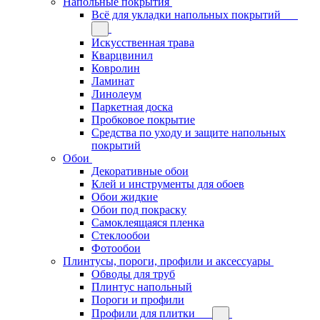
Напольные покрытия
Всё для укладки напольных покрытий
Искусственная трава
Кварцвинил
Ковролин
Ламинат
Линолеум
Паркетная доска
Пробковое покрытие
Средства по уходу и защите напольных
покрытий
Обои
Декоративные обои
Клей и инструменты для обоев
Обои жидкие
Обои под покраску
Самоклеящаяся пленка
Стеклообои
Фотообои
Плинтусы, пороги, профили и аксессуары
Обводы для труб
Плинтус напольный
Пороги и профили
Профили для плитки