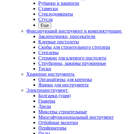
Рубанки и рашпили
Стамески
Стеклодомкраты
Стусла
Еще
Фиксирующий инструмент и комплектующие
Заклепочники, просекатели
Клеевые пистолеты
Скобы для строительного степлера
Степлеры
Стержни для клеевого пистолета
Струбцины, зажимы пружинные
Тиски
Хранение инструмента
Органайзеры для крепежа
Ящики для инструмента
Электроинструмент
Болгарки (ушм)
Граверы
Дрели
Миксеры строительные
Многофункциональный инструмент
Отбойные молотки
Перфораторы
Пилы