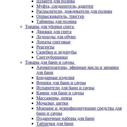
Шланги для полива
Муфта, соединитель, адаптер
Распылители, дождеватели для полива
Опрыскиватель, триггер
Таймеры для полива
Товары для уборки снега
Движки для снега
Ледоходы для обуви
Лопаты снеговые
Реагенты
Скребки и ледорубы
Снегоуборщики
Товары для бани и сауны
Ароматизаторы, эфирные масла и запарки
для бани
Бондарные изделия
Веники для бани и сауны
Испарители для бани и сауны
Камни для бани и сауны
Массажеры, пемза
Мочалки, щетки
Моющие и дезинфицирующие средства для
бани и сауны
Подарочные наборы для бани
Таблички для бани