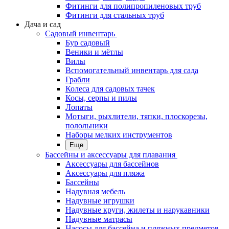
Фитинги для полипропиленовых труб
Фитинги для стальных труб
Дача и сад
Садовый инвентарь
Бур садовый
Веники и мётлы
Вилы
Вспомогательный инвентарь для сада
Грабли
Колеса для садовых тачек
Косы, серпы и пилы
Лопаты
Мотыги, рыхлители, тяпки, плоскорезы,
полольники
Наборы мелких инструментов
Еще
Бассейны и аксессуары для плавания
Аксессуары для бассейнов
Аксессуары для пляжа
Бассейны
Надувная мебель
Надувные игрушки
Надувные круги, жилеты и нарукавники
Надувные матрасы
Насосы для бассейна и пляжных предметов