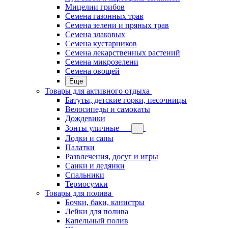
Мицелии грибов
Семена газонных трав
Семена зелени и пряных трав
Семена злаковых
Семена кустарников
Семена лекарственных растений
Семена микрозелени
Семена овощей
Еще
Товары для активного отдыха
Батуты, детские горки, песочницы
Велосипеды и самокаты
Дождевики
Зонты уличные
Лодки и сапы
Палатки
Развлечения, досуг и игры
Санки и ледянки
Спальники
Термосумки
Товары для полива
Бочки, баки, канистры
Лейки для полива
Капельный полив