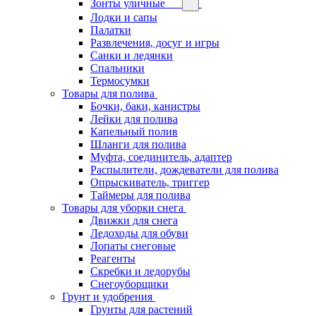
Зонты уличные
Лодки и сапы
Палатки
Развлечения, досуг и игры
Санки и ледянки
Спальники
Термосумки
Товары для полива
Бочки, баки, канистры
Лейки для полива
Капельный полив
Шланги для полива
Муфта, соединитель, адаптер
Распылители, дождеватели для полива
Опрыскиватель, триггер
Таймеры для полива
Товары для уборки снега
Движки для снега
Ледоходы для обуви
Лопаты снеговые
Реагенты
Скребки и ледорубы
Снегоуборщики
Грунт и удобрения
Грунты для растений