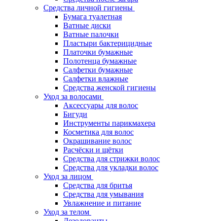
Средства личной гигиены
Бумага туалетная
Ватные диски
Ватные палочки
Пластыри бактерицидные
Платочки бумажные
Полотенца бумажные
Салфетки бумажные
Салфетки влажные
Средства женской гигиены
Уход за волосами
Аксессуары для волос
Бигуди
Инструменты парикмахера
Косметика для волос
Окрашивание волос
Расчёски и щётки
Средства для стрижки волос
Средства для укладки волос
Уход за лицом
Средства для бритья
Средства для умывания
Увлажнение и питание
Уход за телом
Дезодоранты