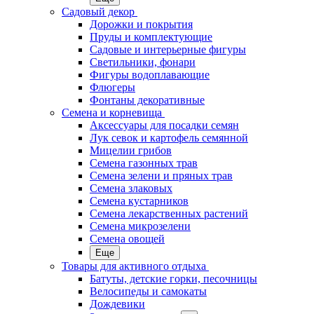
Садовый декор
Дорожки и покрытия
Пруды и комплектующие
Садовые и интерьерные фигуры
Светильники, фонари
Фигуры водоплавающие
Флюгеры
Фонтаны декоративные
Семена и корневища
Аксессуары для посадки семян
Лук севок и картофель семянной
Мицелии грибов
Семена газонных трав
Семена зелени и пряных трав
Семена злаковых
Семена кустарников
Семена лекарственных растений
Семена микрозелени
Семена овощей
Еще
Товары для активного отдыха
Батуты, детские горки, песочницы
Велосипеды и самокаты
Дождевики