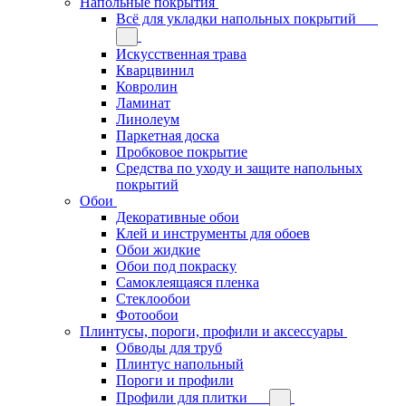
Напольные покрытия
Всё для укладки напольных покрытий
Искусственная трава
Кварцвинил
Ковролин
Ламинат
Линолеум
Паркетная доска
Пробковое покрытие
Средства по уходу и защите напольных
покрытий
Обои
Декоративные обои
Клей и инструменты для обоев
Обои жидкие
Обои под покраску
Самоклеящаяся пленка
Стеклообои
Фотообои
Плинтусы, пороги, профили и аксессуары
Обводы для труб
Плинтус напольный
Пороги и профили
Профили для плитки