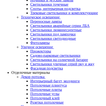
Ночники и детские лампы
Светильники точечные
Споты, интерьерная подсветка
Трековые светильники и комплектующие
Техническое освещение
Переносные лампы
Светильники аварийные серии ЛБА
Светильники люминесцентные
Светильники под лампочки
Светильники светодиодные
Фитолампы
Уличное освещение
Прожекторы
Садово-парковые светильники
Светильники на солнечной батарее
Светильники уличные серий рку и жку
Фасадная подсветка
Отделочные материалы
Декор потолка
Интерьерный багет, молдинги
Потолочные плинтуса
Потолочные плиты
Потолочные углы
Потолочный клей
Розетки потолочные