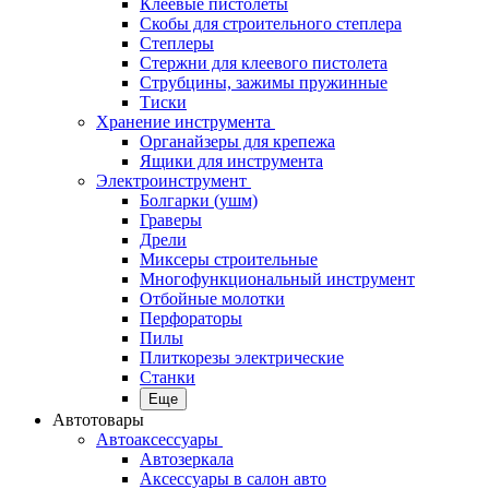
Клеевые пистолеты
Скобы для строительного степлера
Степлеры
Стержни для клеевого пистолета
Струбцины, зажимы пружинные
Тиски
Хранение инструмента
Органайзеры для крепежа
Ящики для инструмента
Электроинструмент
Болгарки (ушм)
Граверы
Дрели
Миксеры строительные
Многофункциональный инструмент
Отбойные молотки
Перфораторы
Пилы
Плиткорезы электрические
Станки
Еще
Автотовары
Автоаксессуары
Автозеркала
Аксессуары в салон авто