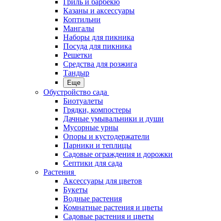
Гриль и барбекю
Казаны и аксессуары
Коптильни
Мангалы
Наборы для пикника
Посуда для пикника
Решетки
Средства для розжига
Тандыр
Еще
Обустройство сада
Биотуалеты
Грядки, компостеры
Дачные умывальники и души
Мусорные урны
Опоры и кустодержатели
Парники и теплицы
Садовые ограждения и дорожки
Септики для сада
Растения
Аксессуары для цветов
Букеты
Водные растения
Комнатные растения и цветы
Садовые растения и цветы