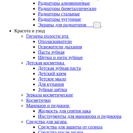
Радиаторы алюминиевые
Радиаторы биметаллические
Радиаторы стальные
Радиаторы чугунные
Экраны для радиаторов
Красота и уход
Гигиена полости рта
Ополаскиватели
Освежители дыхания
Паста зубная
Щетки и нити зубные
Детская косметика
Детская зубная паста
Детский крем
Детское мыло
Для купания
Зубные щётки
Зеркала косметические
Косметички
Маникюр и педикюр
Жидкость для снятия лака
Инструменты для маникюра и педикюра
Средства для загара
Средства для защиты от солнца
Средства после загара