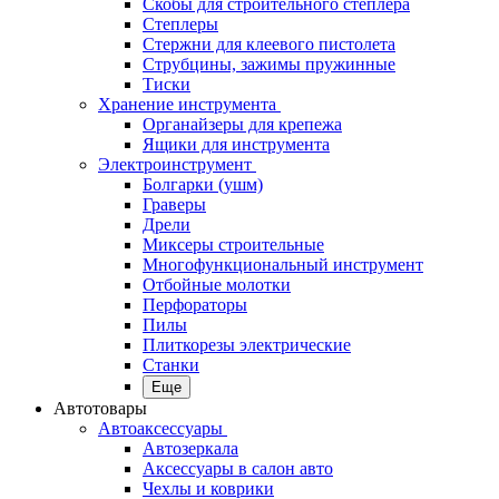
Скобы для строительного степлера
Степлеры
Стержни для клеевого пистолета
Струбцины, зажимы пружинные
Тиски
Хранение инструмента
Органайзеры для крепежа
Ящики для инструмента
Электроинструмент
Болгарки (ушм)
Граверы
Дрели
Миксеры строительные
Многофункциональный инструмент
Отбойные молотки
Перфораторы
Пилы
Плиткорезы электрические
Станки
Еще
Автотовары
Автоаксессуары
Автозеркала
Аксессуары в салон авто
Чехлы и коврики