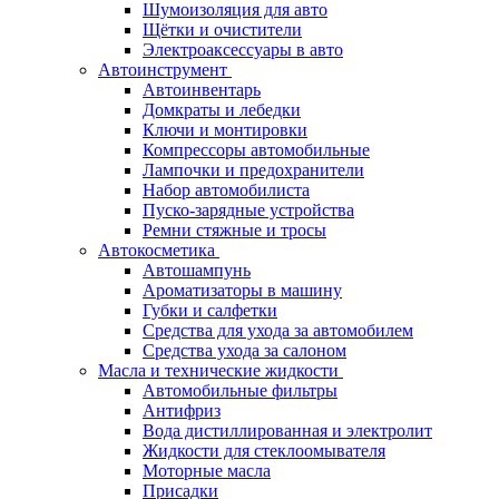
Шумоизоляция для авто
Щётки и очистители
Электроаксессуары в авто
Автоинструмент
Автоинвентарь
Домкраты и лебедки
Ключи и монтировки
Компрессоры автомобильные
Лампочки и предохранители
Набор автомобилиста
Пуско-зарядные устройства
Ремни стяжные и тросы
Автокосметика
Автошампунь
Ароматизаторы в машину
Губки и салфетки
Средства для ухода за автомобилем
Средства ухода за салоном
Масла и технические жидкости
Автомобильные фильтры
Антифриз
Вода дистиллированная и электролит
Жидкости для стеклоомывателя
Моторные масла
Присадки