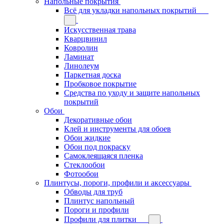
Напольные покрытия
Всё для укладки напольных покрытий
Искусственная трава
Кварцвинил
Ковролин
Ламинат
Линолеум
Паркетная доска
Пробковое покрытие
Средства по уходу и защите напольных
покрытий
Обои
Декоративные обои
Клей и инструменты для обоев
Обои жидкие
Обои под покраску
Самоклеящаяся пленка
Стеклообои
Фотообои
Плинтусы, пороги, профили и аксессуары
Обводы для труб
Плинтус напольный
Пороги и профили
Профили для плитки