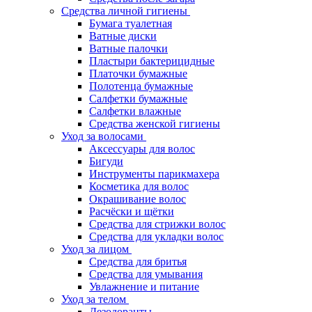
Средства личной гигиены
Бумага туалетная
Ватные диски
Ватные палочки
Пластыри бактерицидные
Платочки бумажные
Полотенца бумажные
Салфетки бумажные
Салфетки влажные
Средства женской гигиены
Уход за волосами
Аксессуары для волос
Бигуди
Инструменты парикмахера
Косметика для волос
Окрашивание волос
Расчёски и щётки
Средства для стрижки волос
Средства для укладки волос
Уход за лицом
Средства для бритья
Средства для умывания
Увлажнение и питание
Уход за телом
Дезодоранты