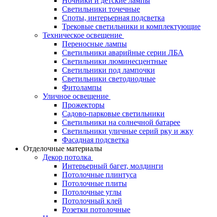
Ночники и детские лампы
Светильники точечные
Споты, интерьерная подсветка
Трековые светильники и комплектующие
Техническое освещение
Переносные лампы
Светильники аварийные серии ЛБА
Светильники люминесцентные
Светильники под лампочки
Светильники светодиодные
Фитолампы
Уличное освещение
Прожекторы
Садово-парковые светильники
Светильники на солнечной батарее
Светильники уличные серий рку и жку
Фасадная подсветка
Отделочные материалы
Декор потолка
Интерьерный багет, молдинги
Потолочные плинтуса
Потолочные плиты
Потолочные углы
Потолочный клей
Розетки потолочные