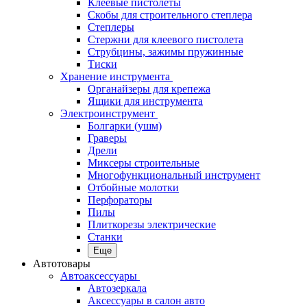
Клеевые пистолеты
Скобы для строительного степлера
Степлеры
Стержни для клеевого пистолета
Струбцины, зажимы пружинные
Тиски
Хранение инструмента
Органайзеры для крепежа
Ящики для инструмента
Электроинструмент
Болгарки (ушм)
Граверы
Дрели
Миксеры строительные
Многофункциональный инструмент
Отбойные молотки
Перфораторы
Пилы
Плиткорезы электрические
Станки
Еще
Автотовары
Автоаксессуары
Автозеркала
Аксессуары в салон авто