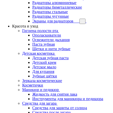
Радиаторы алюминиевые
Радиаторы биметаллические
Радиаторы стальные
Радиаторы чугунные
Экраны для радиаторов
Красота и уход
Гигиена полости рта
Ополаскиватели
Освежители дыхания
Паста зубная
Щетки и нити зубные
Детская косметика
Детская зубная паста
Детский крем
Детское мыло
Для купания
Зубные щётки
Зеркала косметические
Косметички
Маникюр и педикюр
Жидкость для снятия лака
Инструменты для маникюра и педикюра
Средства для загара
Средства для защиты от солнца
Средства после загара