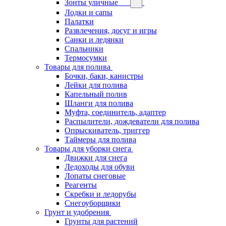
Зонты уличные
Лодки и сапы
Палатки
Развлечения, досуг и игры
Санки и ледянки
Спальники
Термосумки
Товары для полива
Бочки, баки, канистры
Лейки для полива
Капельный полив
Шланги для полива
Муфта, соединитель, адаптер
Распылители, дождеватели для полива
Опрыскиватель, триггер
Таймеры для полива
Товары для уборки снега
Движки для снега
Ледоходы для обуви
Лопаты снеговые
Реагенты
Скребки и ледорубы
Снегоуборщики
Грунт и удобрения
Грунты для растений