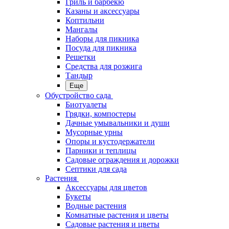
Гриль и барбекю
Казаны и аксессуары
Коптильни
Мангалы
Наборы для пикника
Посуда для пикника
Решетки
Средства для розжига
Тандыр
Еще
Обустройство сада
Биотуалеты
Грядки, компостеры
Дачные умывальники и души
Мусорные урны
Опоры и кустодержатели
Парники и теплицы
Садовые ограждения и дорожки
Септики для сада
Растения
Аксессуары для цветов
Букеты
Водные растения
Комнатные растения и цветы
Садовые растения и цветы