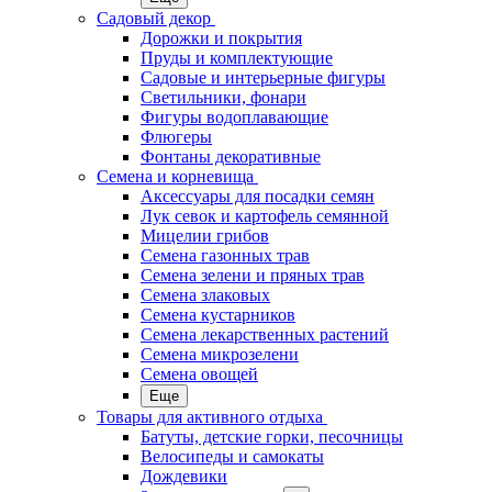
Садовый декор
Дорожки и покрытия
Пруды и комплектующие
Садовые и интерьерные фигуры
Светильники, фонари
Фигуры водоплавающие
Флюгеры
Фонтаны декоративные
Семена и корневища
Аксессуары для посадки семян
Лук севок и картофель семянной
Мицелии грибов
Семена газонных трав
Семена зелени и пряных трав
Семена злаковых
Семена кустарников
Семена лекарственных растений
Семена микрозелени
Семена овощей
Еще
Товары для активного отдыха
Батуты, детские горки, песочницы
Велосипеды и самокаты
Дождевики