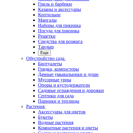
Гриль и барбекю
Казаны и аксессуары
Коптильни
Мангалы
Наборы для пикника
Посуда для пикника
Решетки
Средства для розжига
Тандыр
Еще
Обустройство сада
Биотуалеты
Грядки, компостеры
Дачные умывальники и души
Мусорные урны
Опоры и кустодержатели
Садовые ограждения и дорожки
Септики для сада
Парники и теплицы
Растения
Аксессуары для цветов
Букеты
Водные растения
Комнатные растения и цветы