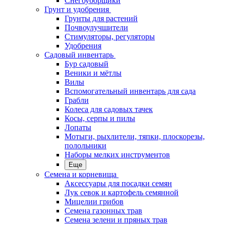
Снегоуборщики
Грунт и удобрения
Грунты для растений
Почвоулучшители
Стимуляторы, регуляторы
Удобрения
Садовый инвентарь
Бур садовый
Веники и мётлы
Вилы
Вспомогательный инвентарь для сада
Грабли
Колеса для садовых тачек
Косы, серпы и пилы
Лопаты
Мотыги, рыхлители, тяпки, плоскорезы,
полольники
Наборы мелких инструментов
Еще
Семена и корневища
Аксессуары для посадки семян
Лук севок и картофель семянной
Мицелии грибов
Семена газонных трав
Семена зелени и пряных трав