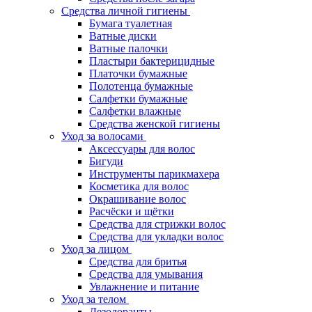
Средства личной гигиены
Бумага туалетная
Ватные диски
Ватные палочки
Пластыри бактерицидные
Платочки бумажные
Полотенца бумажные
Салфетки бумажные
Салфетки влажные
Средства женской гигиены
Уход за волосами
Аксессуары для волос
Бигуди
Инструменты парикмахера
Косметика для волос
Окрашивание волос
Расчёски и щётки
Средства для стрижки волос
Средства для укладки волос
Уход за лицом
Средства для бритья
Средства для умывания
Увлажнение и питание
Уход за телом
Дезодоранты