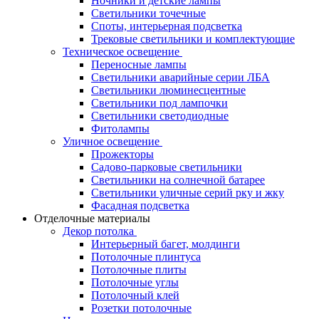
Ночники и детские лампы
Светильники точечные
Споты, интерьерная подсветка
Трековые светильники и комплектующие
Техническое освещение
Переносные лампы
Светильники аварийные серии ЛБА
Светильники люминесцентные
Светильники под лампочки
Светильники светодиодные
Фитолампы
Уличное освещение
Прожекторы
Садово-парковые светильники
Светильники на солнечной батарее
Светильники уличные серий рку и жку
Фасадная подсветка
Отделочные материалы
Декор потолка
Интерьерный багет, молдинги
Потолочные плинтуса
Потолочные плиты
Потолочные углы
Потолочный клей
Розетки потолочные