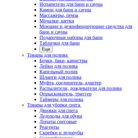
Испарители для бани и сауны
Камни для бани и сауны
Массажеры, пемза
Мочалки, щетки
Моющие и дезинфицирующие средства для
бани и сауны
Подарочные наборы для бани
Таблички для бани
Еще
Товары для полива
Бочки, баки, канистры
Лейки для полива
Капельный полив
Шланги для полива
Муфта, соединитель, адаптер
Распылители, дождеватели для полива
Опрыскиватель, триггер
Таймеры для полива
Товары для уборки снега
Движки для снега
Ледоходы для обуви
Лопаты снеговые
Реагенты
Скребки и ледорубы