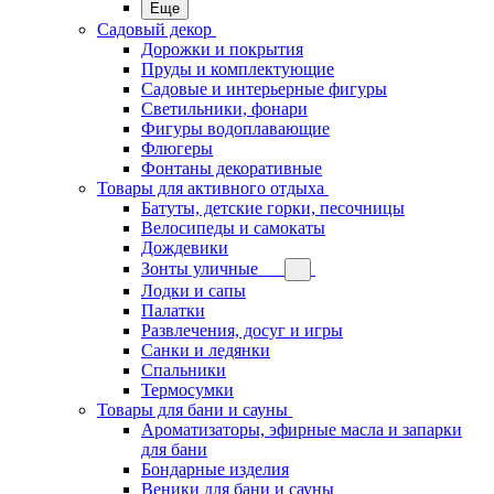
Еще
Садовый декор
Дорожки и покрытия
Пруды и комплектующие
Садовые и интерьерные фигуры
Светильники, фонари
Фигуры водоплавающие
Флюгеры
Фонтаны декоративные
Товары для активного отдыха
Батуты, детские горки, песочницы
Велосипеды и самокаты
Дождевики
Зонты уличные
Лодки и сапы
Палатки
Развлечения, досуг и игры
Санки и ледянки
Спальники
Термосумки
Товары для бани и сауны
Ароматизаторы, эфирные масла и запарки
для бани
Бондарные изделия
Веники для бани и сауны