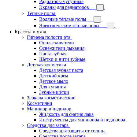
Радиаторы чугунные
Экраны для радиаторов
Тёплые полы
Водяные тёплые полы
Электрические тёплые полы
Красота и уход
Гигиена полости рта
Ополаскиватели
Освежители дыхания
Паста зубная
Щетки и нити зубные
Детская косметика
Детская зубная паста
Детский крем
Детское мыло
Для купания
Зубные щётки
Зеркала косметические
Косметички
Маникюр и педикюр
Жидкость для снятия лака
Инструменты для маникюра и педикюра
Средства для загара
Средства для защиты от солнца
Средства после загара