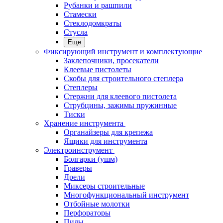
Рубанки и рашпили
Стамески
Стеклодомкраты
Стусла
Еще
Фиксирующий инструмент и комплектующие
Заклепочники, просекатели
Клеевые пистолеты
Скобы для строительного степлера
Степлеры
Стержни для клеевого пистолета
Струбцины, зажимы пружинные
Тиски
Хранение инструмента
Органайзеры для крепежа
Ящики для инструмента
Электроинструмент
Болгарки (ушм)
Граверы
Дрели
Миксеры строительные
Многофункциональный инструмент
Отбойные молотки
Перфораторы
Пилы