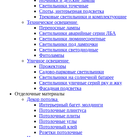
Ночники и детские лампы
Светильники точечные
Споты, интерьерная подсветка
Трековые светильники и комплектующие
Техническое освещение
Переносные лампы
Светильники аварийные серии ЛБА
Светильники люминесцентные
Светильники под лампочки
Светильники светодиодные
Фитолампы
Уличное освещение
Прожекторы
Садово-парковые светильники
Светильники на солнечной батарее
Светильники уличные серий рку и жку
Фасадная подсветка
Отделочные материалы
Декор потолка
Интерьерный багет, молдинги
Потолочные плинтуса
Потолочные плиты
Потолочные углы
Потолочный клей
Розетки потолочные