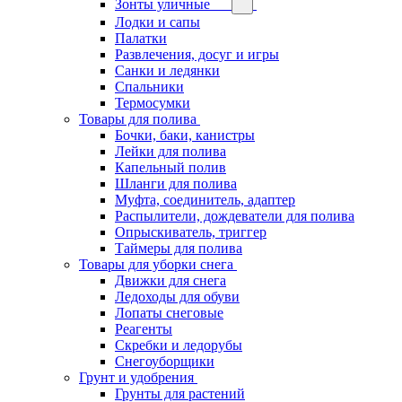
Зонты уличные
Лодки и сапы
Палатки
Развлечения, досуг и игры
Санки и ледянки
Спальники
Термосумки
Товары для полива
Бочки, баки, канистры
Лейки для полива
Капельный полив
Шланги для полива
Муфта, соединитель, адаптер
Распылители, дождеватели для полива
Опрыскиватель, триггер
Таймеры для полива
Товары для уборки снега
Движки для снега
Ледоходы для обуви
Лопаты снеговые
Реагенты
Скребки и ледорубы
Снегоуборщики
Грунт и удобрения
Грунты для растений