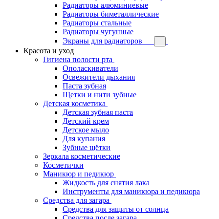
Радиаторы алюминиевые
Радиаторы биметаллические
Радиаторы стальные
Радиаторы чугунные
Экраны для радиаторов
Красота и уход
Гигиена полости рта
Ополаскиватели
Освежители дыхания
Паста зубная
Щетки и нити зубные
Детская косметика
Детская зубная паста
Детский крем
Детское мыло
Для купания
Зубные щётки
Зеркала косметические
Косметички
Маникюр и педикюр
Жидкость для снятия лака
Инструменты для маникюра и педикюра
Средства для загара
Средства для защиты от солнца
Средства после загара