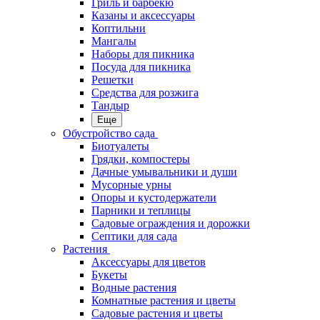
Гриль и барбекю
Казаны и аксессуары
Коптильни
Мангалы
Наборы для пикника
Посуда для пикника
Решетки
Средства для розжига
Тандыр
Еще
Обустройство сада
Биотуалеты
Грядки, компостеры
Дачные умывальники и души
Мусорные урны
Опоры и кустодержатели
Парники и теплицы
Садовые ограждения и дорожки
Септики для сада
Растения
Аксессуары для цветов
Букеты
Водные растения
Комнатные растения и цветы
Садовые растения и цветы