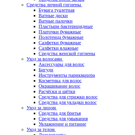
Средства личной гигиены
Бумага туалетная
Ватные диски
Ватные палочки
Пластыри бактерицидные
Платочки бумажные
Полотенца бумажные
Салфетки бумажные
Салфетки влажные
Средства женской гигиены
Уход за волосами
Аксессуары для волос
Бигуди
Инструменты парикмахера
Косметика для волос
Окрашивание волос
Расчёски и щётки
Средства для стрижки волос
Средства для укладки волос
Уход за лицом
Средства для бритья
Средства для умывания
Увлажнение и питание
Уход за телом
Дезодоранты