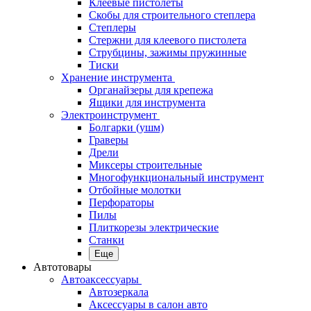
Клеевые пистолеты
Скобы для строительного степлера
Степлеры
Стержни для клеевого пистолета
Струбцины, зажимы пружинные
Тиски
Хранение инструмента
Органайзеры для крепежа
Ящики для инструмента
Электроинструмент
Болгарки (ушм)
Граверы
Дрели
Миксеры строительные
Многофункциональный инструмент
Отбойные молотки
Перфораторы
Пилы
Плиткорезы электрические
Станки
Еще
Автотовары
Автоаксессуары
Автозеркала
Аксессуары в салон авто