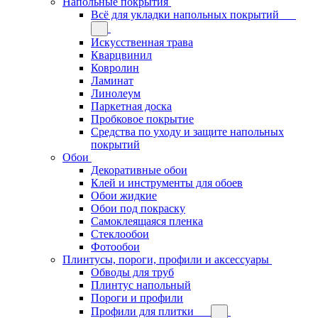
Напольные покрытия
Всё для укладки напольных покрытий
Искусственная трава
Кварцвинил
Ковролин
Ламинат
Линолеум
Паркетная доска
Пробковое покрытие
Средства по уходу и защите напольных
покрытий
Обои
Декоративные обои
Клей и инструменты для обоев
Обои жидкие
Обои под покраску
Самоклеящаяся пленка
Стеклообои
Фотообои
Плинтусы, пороги, профили и аксессуары
Обводы для труб
Плинтус напольный
Пороги и профили
Профили для плитки