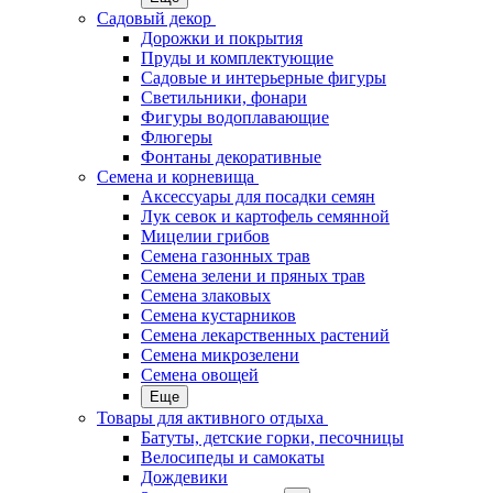
Садовый декор
Дорожки и покрытия
Пруды и комплектующие
Садовые и интерьерные фигуры
Светильники, фонари
Фигуры водоплавающие
Флюгеры
Фонтаны декоративные
Семена и корневища
Аксессуары для посадки семян
Лук севок и картофель семянной
Мицелии грибов
Семена газонных трав
Семена зелени и пряных трав
Семена злаковых
Семена кустарников
Семена лекарственных растений
Семена микрозелени
Семена овощей
Еще
Товары для активного отдыха
Батуты, детские горки, песочницы
Велосипеды и самокаты
Дождевики