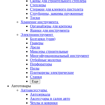
Скобы для строительного степлера
Степлеры
Стержни для клеевого пистолета
Струбцины, зажимы пружинные
Тиски
Хранение инструмента
Органайзеры для крепежа
Ящики для инструмента
Электроинструмент
Болгарки (ушм)
Граверы
Дрели
Миксеры строительные
Многофункциональный инструмент
Отбойные молотки
Перфораторы
Пилы
Плиткорезы электрические
Станки
Еще
Автотовары
Автоаксессуары
Автозеркала
Аксессуары в салон авто
Чехлы и коврики