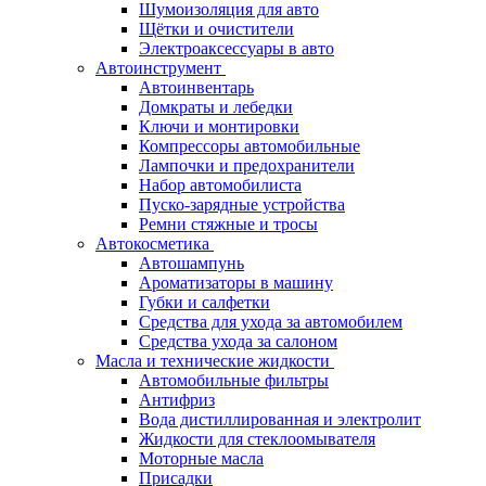
Шумоизоляция для авто
Щётки и очистители
Электроаксессуары в авто
Автоинструмент
Автоинвентарь
Домкраты и лебедки
Ключи и монтировки
Компрессоры автомобильные
Лампочки и предохранители
Набор автомобилиста
Пуско-зарядные устройства
Ремни стяжные и тросы
Автокосметика
Автошампунь
Ароматизаторы в машину
Губки и салфетки
Средства для ухода за автомобилем
Средства ухода за салоном
Масла и технические жидкости
Автомобильные фильтры
Антифриз
Вода дистиллированная и электролит
Жидкости для стеклоомывателя
Моторные масла
Присадки