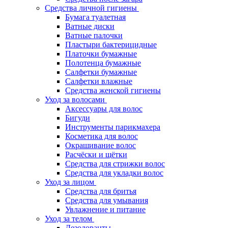
Средства личной гигиены
Бумага туалетная
Ватные диски
Ватные палочки
Пластыри бактерицидные
Платочки бумажные
Полотенца бумажные
Салфетки бумажные
Салфетки влажные
Средства женской гигиены
Уход за волосами
Аксессуары для волос
Бигуди
Инструменты парикмахера
Косметика для волос
Окрашивание волос
Расчёски и щётки
Средства для стрижки волос
Средства для укладки волос
Уход за лицом
Средства для бритья
Средства для умывания
Увлажнение и питание
Уход за телом
Дезодоранты