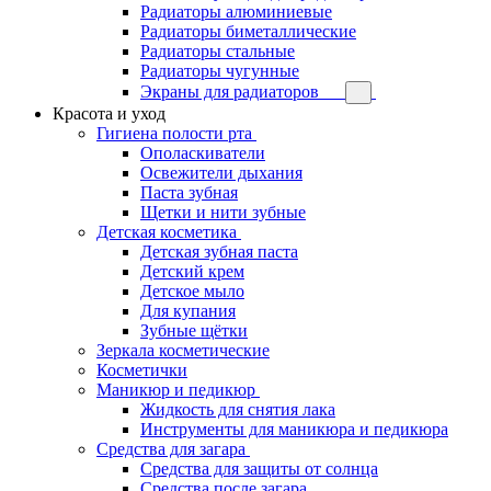
Радиаторы алюминиевые
Радиаторы биметаллические
Радиаторы стальные
Радиаторы чугунные
Экраны для радиаторов
Красота и уход
Гигиена полости рта
Ополаскиватели
Освежители дыхания
Паста зубная
Щетки и нити зубные
Детская косметика
Детская зубная паста
Детский крем
Детское мыло
Для купания
Зубные щётки
Зеркала косметические
Косметички
Маникюр и педикюр
Жидкость для снятия лака
Инструменты для маникюра и педикюра
Средства для загара
Средства для защиты от солнца
Средства после загара