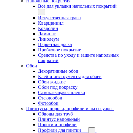
Напольные покрытия
Всё для укладки напольных покрытий
Искусственная трава
Кварцвинил
Ковролин
Ламинат
Линолеум
Паркетная доска
Пробковое покрытие
Средства по уходу и защите напольных
покрытий
Обои
Декоративные обои
Клей и инструменты для обоев
Обои жидкие
Обои под покраску
Самоклеящаяся пленка
Стеклообои
Фотообои
Плинтусы, пороги, профили и аксессуары
Обводы для труб
Плинтус напольный
Пороги и профили
Профили для плитки