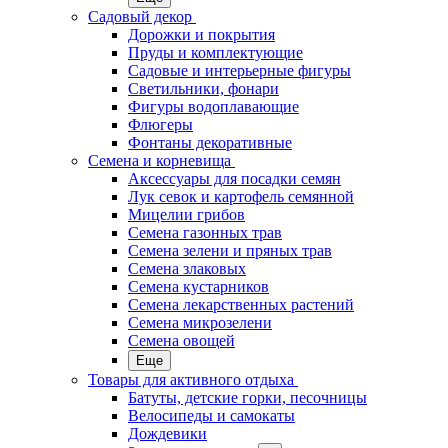
Садовый декор
Дорожки и покрытия
Пруды и комплектующие
Садовые и интерьерные фигуры
Светильники, фонари
Фигуры водоплавающие
Флюгеры
Фонтаны декоративные
Семена и корневища
Аксессуары для посадки семян
Лук севок и картофель семянной
Мицелии грибов
Семена газонных трав
Семена зелени и пряных трав
Семена злаковых
Семена кустарников
Семена лекарственных растений
Семена микрозелени
Семена овощей
Еще
Товары для активного отдыха
Батуты, детские горки, песочницы
Велосипеды и самокаты
Дождевики