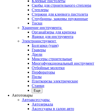
Клеевые пистолеты
Скобы для строительного степлера
Степлеры
Стержни для клеевого пистолета
Струбцины, зажимы пружинные
Тиски
Хранение инструмента
Органайзеры для крепежа
Ящики для инструмента
Электроинструмент
Болгарки (ушм)
Граверы
Дрели
Миксеры строительные
Многофункциональный инструмент
Отбойные молотки
Перфораторы
Пилы
Плиткорезы электрические
Станки
Еще
Автотовары
Автоаксессуары
Автозеркала
Аксессуары в салон авто