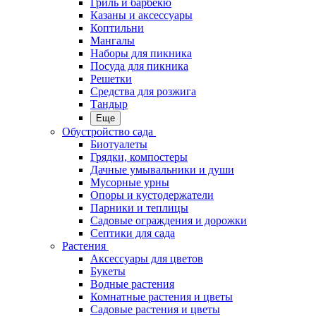
Гриль и барбекю
Казаны и аксессуары
Коптильни
Мангалы
Наборы для пикника
Посуда для пикника
Решетки
Средства для розжига
Тандыр
Еще
Обустройство сада
Биотуалеты
Грядки, компостеры
Дачные умывальники и души
Мусорные урны
Опоры и кустодержатели
Парники и теплицы
Садовые ограждения и дорожки
Септики для сада
Растения
Аксессуары для цветов
Букеты
Водные растения
Комнатные растения и цветы
Садовые растения и цветы