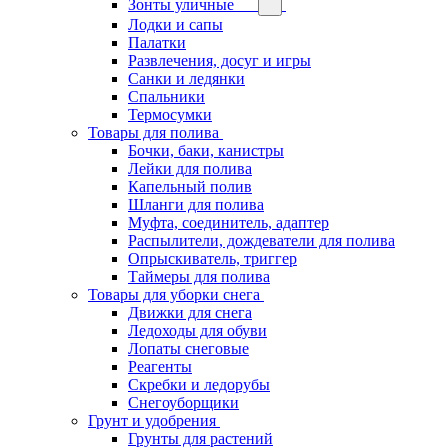
Зонты уличные
Лодки и сапы
Палатки
Развлечения, досуг и игры
Санки и ледянки
Спальники
Термосумки
Товары для полива
Бочки, баки, канистры
Лейки для полива
Капельный полив
Шланги для полива
Муфта, соединитель, адаптер
Распылители, дождеватели для полива
Опрыскиватель, триггер
Таймеры для полива
Товары для уборки снега
Движки для снега
Ледоходы для обуви
Лопаты снеговые
Реагенты
Скребки и ледорубы
Снегоуборщики
Грунт и удобрения
Грунты для растений