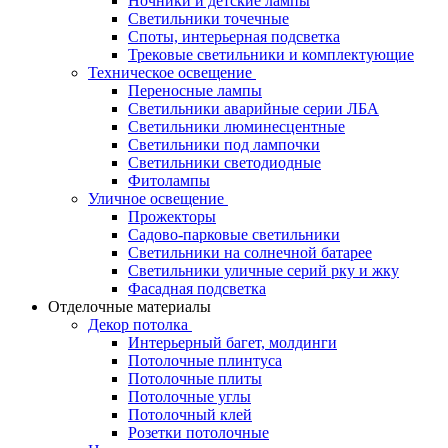
Ночники и детские лампы
Светильники точечные
Споты, интерьерная подсветка
Трековые светильники и комплектующие
Техническое освещение
Переносные лампы
Светильники аварийные серии ЛБА
Светильники люминесцентные
Светильники под лампочки
Светильники светодиодные
Фитолампы
Уличное освещение
Прожекторы
Садово-парковые светильники
Светильники на солнечной батарее
Светильники уличные серий рку и жку
Фасадная подсветка
Отделочные материалы
Декор потолка
Интерьерный багет, молдинги
Потолочные плинтуса
Потолочные плиты
Потолочные углы
Потолочный клей
Розетки потолочные