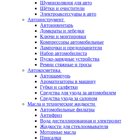
Шумоизоляция для авто
Щётки и очистители
Электроаксессуары в авто
Автоинструмент
Автоинвентарь
Домкраты и лебедки
Ключи и монтировки
Компрессоры автомобильные
Лампочки и предохранители
Набор автомобилиста
Пуско-зарядные устройства
Ремни стяжные и тросы
Автокосметика
Автошампунь
Ароматизаторы в машину
Губки и салфетки
Средства для ухода за автомобилем
Средства ухода за салоном
Масла и технические жидкости
Автомобильные фильтры
Антифриз
Вода дистиллированная и электролит
Жидкости для стеклоомывателя
Моторные масла
Присадки