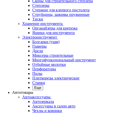
Скобы для строительного степлера
Степлеры
Стержни для клеевого пистолета
Струбцины, зажимы пружинные
Тиски
Хранение инструмента
Органайзеры для крепежа
Ящики для инструмента
Электроинструмент
Болгарки (ушм)
Граверы
Дрели
Миксеры строительные
Многофункциональный инструмент
Отбойные молотки
Перфораторы
Пилы
Плиткорезы электрические
Станки
Еще
Автотовары
Автоаксессуары
Автозеркала
Аксессуары в салон авто
Чехлы и коврики