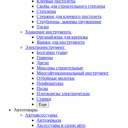
Клеевые пистолеты
Скобы для строительного степлера
Степлеры
Стержни для клеевого пистолета
Струбцины, зажимы пружинные
Тиски
Хранение инструмента
Органайзеры для крепежа
Ящики для инструмента
Электроинструмент
Болгарки (ушм)
Граверы
Дрели
Миксеры строительные
Многофункциональный инструмент
Отбойные молотки
Перфораторы
Пилы
Плиткорезы электрические
Станки
Еще
Автотовары
Автоаксессуары
Автозеркала
Аксессуары в салон авто