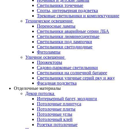
Ночники и детские лампы
Светильники точечные
Споты, интерьерная подсветка
Трековые светильники и комплектующие
Техническое освещение
Переносные лампы
Светильники аварийные серии ЛБА
Светильники люминесцентные
Светильники под лампочки
Светильники светодиодные
Фитолампы
Уличное освещение
Прожекторы
Садово-парковые светильники
Светильники на солнечной батарее
Светильники уличные серий рку и жку
Фасадная подсветка
Отделочные материалы
Декор потолка
Интерьерный багет, молдинги
Потолочные плинтуса
Потолочные плиты
Потолочные углы
Потолочный клей
Розетки потолочные