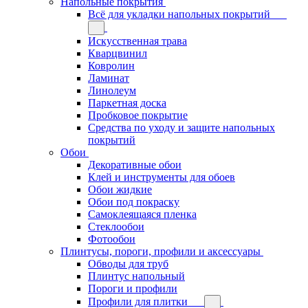
Напольные покрытия
Всё для укладки напольных покрытий
Искусственная трава
Кварцвинил
Ковролин
Ламинат
Линолеум
Паркетная доска
Пробковое покрытие
Средства по уходу и защите напольных
покрытий
Обои
Декоративные обои
Клей и инструменты для обоев
Обои жидкие
Обои под покраску
Самоклеящаяся пленка
Стеклообои
Фотообои
Плинтусы, пороги, профили и аксессуары
Обводы для труб
Плинтус напольный
Пороги и профили
Профили для плитки