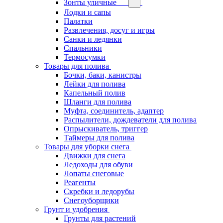
Зонты уличные
Лодки и сапы
Палатки
Развлечения, досуг и игры
Санки и ледянки
Спальники
Термосумки
Товары для полива
Бочки, баки, канистры
Лейки для полива
Капельный полив
Шланги для полива
Муфта, соединитель, адаптер
Распылители, дождеватели для полива
Опрыскиватель, триггер
Таймеры для полива
Товары для уборки снега
Движки для снега
Ледоходы для обуви
Лопаты снеговые
Реагенты
Скребки и ледорубы
Снегоуборщики
Грунт и удобрения
Грунты для растений