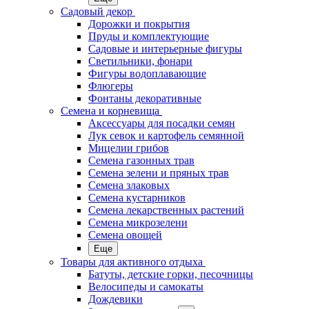
Садовый декор
Дорожки и покрытия
Пруды и комплектующие
Садовые и интерьерные фигуры
Светильники, фонари
Фигуры водоплавающие
Флюгеры
Фонтаны декоративные
Семена и корневища
Аксессуары для посадки семян
Лук севок и картофель семянной
Мицелии грибов
Семена газонных трав
Семена зелени и пряных трав
Семена злаковых
Семена кустарников
Семена лекарственных растений
Семена микрозелени
Семена овощей
Еще
Товары для активного отдыха
Батуты, детские горки, песочницы
Велосипеды и самокаты
Дождевики