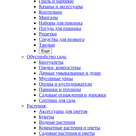
Гриль и барбекю
Казаны и аксессуары
Коптильни
Мангалы
Наборы для пикника
Посуда для пикника
Решетки
Средства для розжига
Тандыр
Еще
Обустройство сада
Биотуалеты
Грядки, компостеры
Дачные умывальники и души
Мусорные урны
Опоры и кустодержатели
Парники и теплицы
Садовые ограждения и дорожки
Септики для сада
Растения
Аксессуары для цветов
Букеты
Водные растения
Комнатные растения и цветы
Садовые растения и цветы