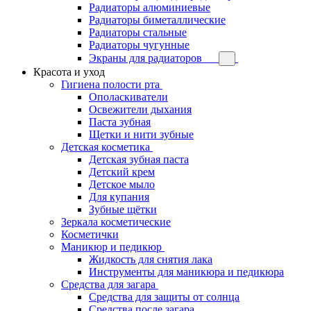
Радиаторы алюминиевые
Радиаторы биметаллические
Радиаторы стальные
Радиаторы чугунные
Экраны для радиаторов
Красота и уход
Гигиена полости рта
Ополаскиватели
Освежители дыхания
Паста зубная
Щетки и нити зубные
Детская косметика
Детская зубная паста
Детский крем
Детское мыло
Для купания
Зубные щётки
Зеркала косметические
Косметички
Маникюр и педикюр
Жидкость для снятия лака
Инструменты для маникюра и педикюра
Средства для загара
Средства для защиты от солнца
Средства после загара