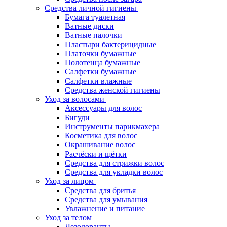
Средства личной гигиены
Бумага туалетная
Ватные диски
Ватные палочки
Пластыри бактерицидные
Платочки бумажные
Полотенца бумажные
Салфетки бумажные
Салфетки влажные
Средства женской гигиены
Уход за волосами
Аксессуары для волос
Бигуди
Инструменты парикмахера
Косметика для волос
Окрашивание волос
Расчёски и щётки
Средства для стрижки волос
Средства для укладки волос
Уход за лицом
Средства для бритья
Средства для умывания
Увлажнение и питание
Уход за телом
Дезодоранты