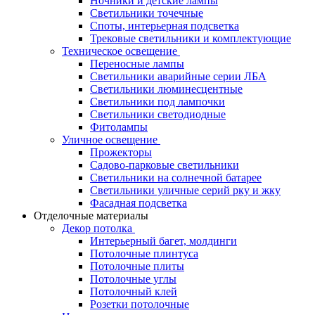
Ночники и детские лампы
Светильники точечные
Споты, интерьерная подсветка
Трековые светильники и комплектующие
Техническое освещение
Переносные лампы
Светильники аварийные серии ЛБА
Светильники люминесцентные
Светильники под лампочки
Светильники светодиодные
Фитолампы
Уличное освещение
Прожекторы
Садово-парковые светильники
Светильники на солнечной батарее
Светильники уличные серий рку и жку
Фасадная подсветка
Отделочные материалы
Декор потолка
Интерьерный багет, молдинги
Потолочные плинтуса
Потолочные плиты
Потолочные углы
Потолочный клей
Розетки потолочные