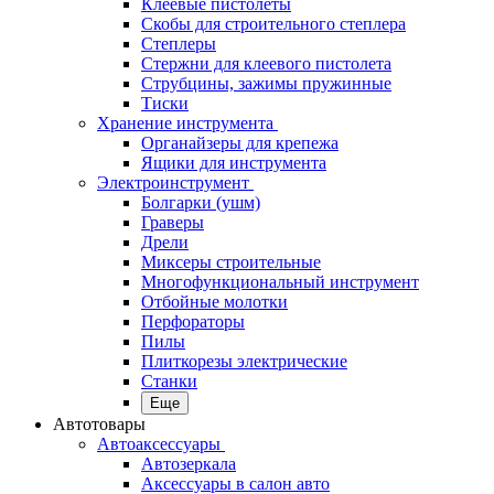
Клеевые пистолеты
Скобы для строительного степлера
Степлеры
Стержни для клеевого пистолета
Струбцины, зажимы пружинные
Тиски
Хранение инструмента
Органайзеры для крепежа
Ящики для инструмента
Электроинструмент
Болгарки (ушм)
Граверы
Дрели
Миксеры строительные
Многофункциональный инструмент
Отбойные молотки
Перфораторы
Пилы
Плиткорезы электрические
Станки
Еще
Автотовары
Автоаксессуары
Автозеркала
Аксессуары в салон авто