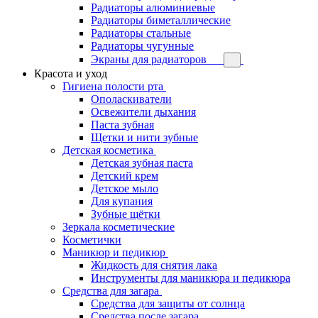
Радиаторы алюминиевые
Радиаторы биметаллические
Радиаторы стальные
Радиаторы чугунные
Экраны для радиаторов
Красота и уход
Гигиена полости рта
Ополаскиватели
Освежители дыхания
Паста зубная
Щетки и нити зубные
Детская косметика
Детская зубная паста
Детский крем
Детское мыло
Для купания
Зубные щётки
Зеркала косметические
Косметички
Маникюр и педикюр
Жидкость для снятия лака
Инструменты для маникюра и педикюра
Средства для загара
Средства для защиты от солнца
Средства после загара