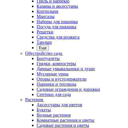
Гриль и барбекю
Казаны и аксессуары
Коптильни
Мангалы
Наборы для пикника
Посуда для пикника
Решетки
Средства для розжига
Тандыр
Еще
Обустройство сада
Биотуалеты
Грядки, компостеры
Дачные умывальники и души
Мусорные урны
Опоры и кустодержатели
Парники и теплицы
Садовые ограждения и дорожки
Септики для сада
Растения
Аксессуары для цветов
Букеты
Водные растения
Комнатные растения и цветы
Садовые растения и цветы