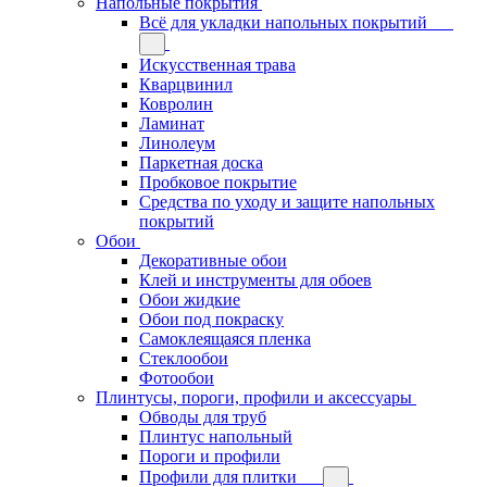
Напольные покрытия
Всё для укладки напольных покрытий
Искусственная трава
Кварцвинил
Ковролин
Ламинат
Линолеум
Паркетная доска
Пробковое покрытие
Средства по уходу и защите напольных
покрытий
Обои
Декоративные обои
Клей и инструменты для обоев
Обои жидкие
Обои под покраску
Самоклеящаяся пленка
Стеклообои
Фотообои
Плинтусы, пороги, профили и аксессуары
Обводы для труб
Плинтус напольный
Пороги и профили
Профили для плитки