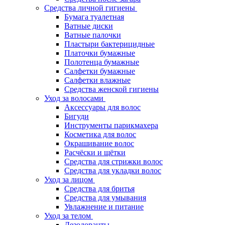
Средства личной гигиены
Бумага туалетная
Ватные диски
Ватные палочки
Пластыри бактерицидные
Платочки бумажные
Полотенца бумажные
Салфетки бумажные
Салфетки влажные
Средства женской гигиены
Уход за волосами
Аксессуары для волос
Бигуди
Инструменты парикмахера
Косметика для волос
Окрашивание волос
Расчёски и щётки
Средства для стрижки волос
Средства для укладки волос
Уход за лицом
Средства для бритья
Средства для умывания
Увлажнение и питание
Уход за телом
Дезодоранты