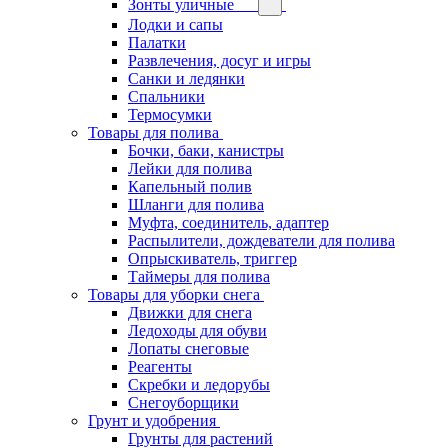
Зонты уличные
Лодки и сапы
Палатки
Развлечения, досуг и игры
Санки и ледянки
Спальники
Термосумки
Товары для полива
Бочки, баки, канистры
Лейки для полива
Капельный полив
Шланги для полива
Муфта, соединитель, адаптер
Распылители, дождеватели для полива
Опрыскиватель, триггер
Таймеры для полива
Товары для уборки снега
Движки для снега
Ледоходы для обуви
Лопаты снеговые
Реагенты
Скребки и ледорубы
Снегоуборщики
Грунт и удобрения
Грунты для растений