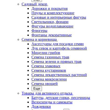
Садовый декор
Дорожки и покрытия
Пруды и комплектующие
Садовые и интерьерные фигуры
Светильники, фонари
Фигуры водоплавающие
Флюгеры
Фонтаны декоративные
Семена и корневища
Аксессуары для посадки семян
Лук севок и картофель семянной
Мицелии грибов
Семена газонных трав
Семена зелени и пряных трав
Семена злаковых
Семена кустарников
Семена лекарственных растений
Семена микрозелени
Семена овощей
Еще
Товары для активного отдыха
Батуты, детские горки, песочницы
Велосипеды и самокаты
Дождевики