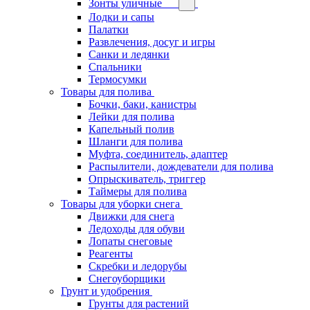
Зонты уличные
Лодки и сапы
Палатки
Развлечения, досуг и игры
Санки и ледянки
Спальники
Термосумки
Товары для полива
Бочки, баки, канистры
Лейки для полива
Капельный полив
Шланги для полива
Муфта, соединитель, адаптер
Распылители, дождеватели для полива
Опрыскиватель, триггер
Таймеры для полива
Товары для уборки снега
Движки для снега
Ледоходы для обуви
Лопаты снеговые
Реагенты
Скребки и ледорубы
Снегоуборщики
Грунт и удобрения
Грунты для растений