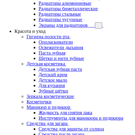
Радиаторы алюминиевые
Радиаторы биметаллические
Радиаторы стальные
Радиаторы чугунные
Экраны для радиаторов
Красота и уход
Гигиена полости рта
Ополаскиватели
Освежители дыхания
Паста зубная
Щетки и нити зубные
Детская косметика
Детская зубная паста
Детский крем
Детское мыло
Для купания
Зубные щётки
Зеркала косметические
Косметички
Маникюр и педикюр
Жидкость для снятия лака
Инструменты для маникюра и педикюра
Средства для загара
Средства для защиты от солнца
Средства после загара