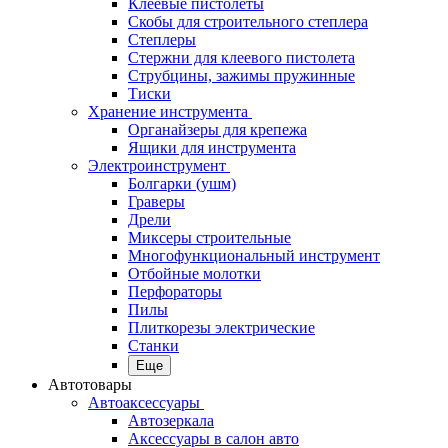
Клеевые пистолеты
Скобы для строительного степлера
Степлеры
Стержни для клеевого пистолета
Струбцины, зажимы пружинные
Тиски
Хранение инструмента
Органайзеры для крепежа
Ящики для инструмента
Электроинструмент
Болгарки (ушм)
Граверы
Дрели
Миксеры строительные
Многофункциональный инструмент
Отбойные молотки
Перфораторы
Пилы
Плиткорезы электрические
Станки
Еще
Автотовары
Автоаксессуары
Автозеркала
Аксессуары в салон авто