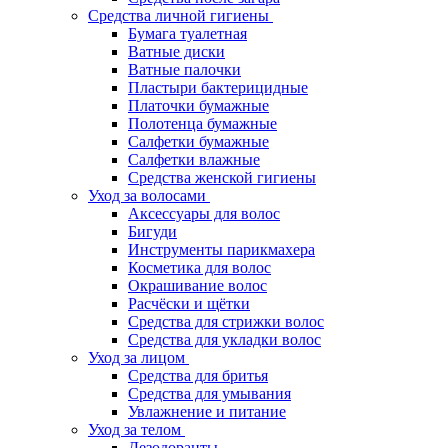
Средства личной гигиены
Бумага туалетная
Ватные диски
Ватные палочки
Пластыри бактерицидные
Платочки бумажные
Полотенца бумажные
Салфетки бумажные
Салфетки влажные
Средства женской гигиены
Уход за волосами
Аксессуары для волос
Бигуди
Инструменты парикмахера
Косметика для волос
Окрашивание волос
Расчёски и щётки
Средства для стрижки волос
Средства для укладки волос
Уход за лицом
Средства для бритья
Средства для умывания
Увлажнение и питание
Уход за телом
Дезодоранты