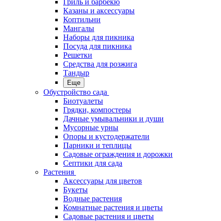
Гриль и барбекю
Казаны и аксессуары
Коптильни
Мангалы
Наборы для пикника
Посуда для пикника
Решетки
Средства для розжига
Тандыр
Еще
Обустройство сада
Биотуалеты
Грядки, компостеры
Дачные умывальники и души
Мусорные урны
Опоры и кустодержатели
Парники и теплицы
Садовые ограждения и дорожки
Септики для сада
Растения
Аксессуары для цветов
Букеты
Водные растения
Комнатные растения и цветы
Садовые растения и цветы