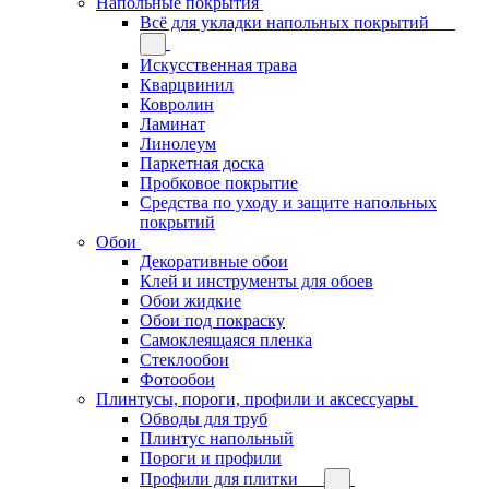
Напольные покрытия
Всё для укладки напольных покрытий
Искусственная трава
Кварцвинил
Ковролин
Ламинат
Линолеум
Паркетная доска
Пробковое покрытие
Средства по уходу и защите напольных
покрытий
Обои
Декоративные обои
Клей и инструменты для обоев
Обои жидкие
Обои под покраску
Самоклеящаяся пленка
Стеклообои
Фотообои
Плинтусы, пороги, профили и аксессуары
Обводы для труб
Плинтус напольный
Пороги и профили
Профили для плитки