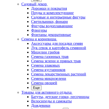
Садовый декор
Дорожки и покрытия
Пруды и комплектующие
Садовые и интерьерные фигуры
Светильники, фонари
Фигуры водоплавающие
Флюгеры
Фонтаны декоративные
Семена и корневища
Аксессуары для посадки семян
Лук севок и картофель семянной
Мицелии грибов
Семена газонных трав
Семена зелени и пряных трав
Семена злаковых
Семена кустарников
Семена лекарственных растений
Семена микрозелени
Семена овощей
Еще
Товары для активного отдыха
Батуты, детские горки, песочницы
Велосипеды и самокаты
Дождевики