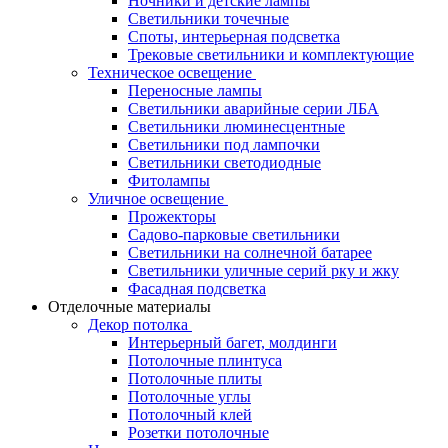
Ночники и детские лампы
Светильники точечные
Споты, интерьерная подсветка
Трековые светильники и комплектующие
Техническое освещение
Переносные лампы
Светильники аварийные серии ЛБА
Светильники люминесцентные
Светильники под лампочки
Светильники светодиодные
Фитолампы
Уличное освещение
Прожекторы
Садово-парковые светильники
Светильники на солнечной батарее
Светильники уличные серий рку и жку
Фасадная подсветка
Отделочные материалы
Декор потолка
Интерьерный багет, молдинги
Потолочные плинтуса
Потолочные плиты
Потолочные углы
Потолочный клей
Розетки потолочные