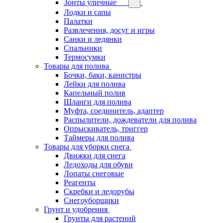
Зонты уличные
Лодки и сапы
Палатки
Развлечения, досуг и игры
Санки и ледянки
Спальники
Термосумки
Товары для полива
Бочки, баки, канистры
Лейки для полива
Капельный полив
Шланги для полива
Муфта, соединитель, адаптер
Распылители, дождеватели для полива
Опрыскиватель, триггер
Таймеры для полива
Товары для уборки снега
Движки для снега
Ледоходы для обуви
Лопаты снеговые
Реагенты
Скребки и ледорубы
Снегоуборщики
Грунт и удобрения
Грунты для растений