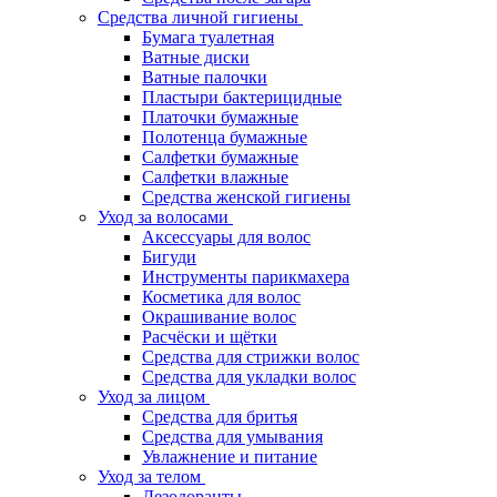
Средства личной гигиены
Бумага туалетная
Ватные диски
Ватные палочки
Пластыри бактерицидные
Платочки бумажные
Полотенца бумажные
Салфетки бумажные
Салфетки влажные
Средства женской гигиены
Уход за волосами
Аксессуары для волос
Бигуди
Инструменты парикмахера
Косметика для волос
Окрашивание волос
Расчёски и щётки
Средства для стрижки волос
Средства для укладки волос
Уход за лицом
Средства для бритья
Средства для умывания
Увлажнение и питание
Уход за телом
Дезодоранты