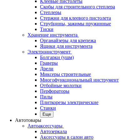
Клеевые пистолеты
Скобы для строительного степлера
Степлеры
Стержни для клеевого пистолета
Струбцины, зажимы пружинные
Тиски
Хранение инструмента
Органайзеры для крепежа
Ящики для инструмента
Электроинструмент
Болгарки (ушм)
Граверы
Дрели
Миксеры строительные
Многофункциональный инструмент
Отбойные молотки
Перфораторы
Пилы
Плиткорезы электрические
Станки
Еще
Автотовары
Автоаксессуары
Автозеркала
Аксессуары в салон авто