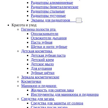
Радиаторы алюминиевые
Радиаторы биметаллические
Радиаторы стальные
Радиаторы чугунные
Экраны для радиаторов
Красота и уход
Гигиена полости рта
Ополаскиватели
Освежители дыхания
Паста зубная
Щетки и нити зубные
Детская косметика
Детская зубная паста
Детский крем
Детское мыло
Для купания
Зубные щётки
Зеркала косметические
Косметички
Маникюр и педикюр
Жидкость для снятия лака
Инструменты для маникюра и педикюра
Средства для загара
Средства для защиты от солнца
Средства после загара