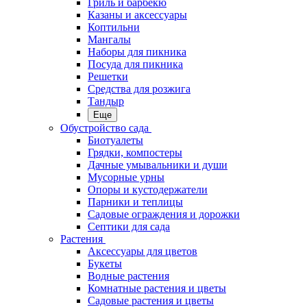
Гриль и барбекю
Казаны и аксессуары
Коптильни
Мангалы
Наборы для пикника
Посуда для пикника
Решетки
Средства для розжига
Тандыр
Еще
Обустройство сада
Биотуалеты
Грядки, компостеры
Дачные умывальники и души
Мусорные урны
Опоры и кустодержатели
Парники и теплицы
Садовые ограждения и дорожки
Септики для сада
Растения
Аксессуары для цветов
Букеты
Водные растения
Комнатные растения и цветы
Садовые растения и цветы