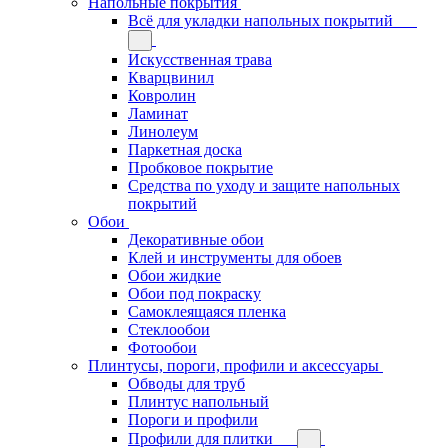
Напольные покрытия
Всё для укладки напольных покрытий
Искусственная трава
Кварцвинил
Ковролин
Ламинат
Линолеум
Паркетная доска
Пробковое покрытие
Средства по уходу и защите напольных
покрытий
Обои
Декоративные обои
Клей и инструменты для обоев
Обои жидкие
Обои под покраску
Самоклеящаяся пленка
Стеклообои
Фотообои
Плинтусы, пороги, профили и аксессуары
Обводы для труб
Плинтус напольный
Пороги и профили
Профили для плитки