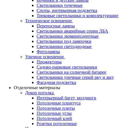
Ночники и детские лампы
Светильники точечные
Споты, интерьерная подсветка
Трековые светильники и комплектующие
Техническое освещение
Переносные лампы
Светильники аварийные серии ЛБА
Светильники люминесцентные
Светильники под лампочки
Светильники светодиодные
Фитолампы
Уличное освещение
Прожекторы
Садово-парковые светильники
Светильники на солнечной батарее
Светильники уличные серий рку и жку
Фасадная подсветка
Отделочные материалы
Декор потолка
Интерьерный багет, молдинги
Потолочные плинтуса
Потолочные плиты
Потолочные углы
Потолочный клей
Розетки потолочные