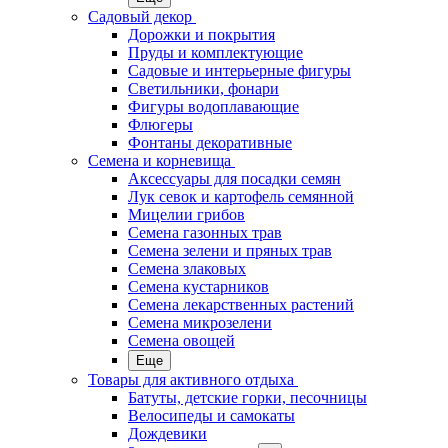
Садовый декор
Дорожки и покрытия
Пруды и комплектующие
Садовые и интерьерные фигуры
Светильники, фонари
Фигуры водоплавающие
Флюгеры
Фонтаны декоративные
Семена и корневища
Аксессуары для посадки семян
Лук севок и картофель семянной
Мицелии грибов
Семена газонных трав
Семена зелени и пряных трав
Семена злаковых
Семена кустарников
Семена лекарственных растений
Семена микрозелени
Семена овощей
Еще
Товары для активного отдыха
Батуты, детские горки, песочницы
Велосипеды и самокаты
Дождевики