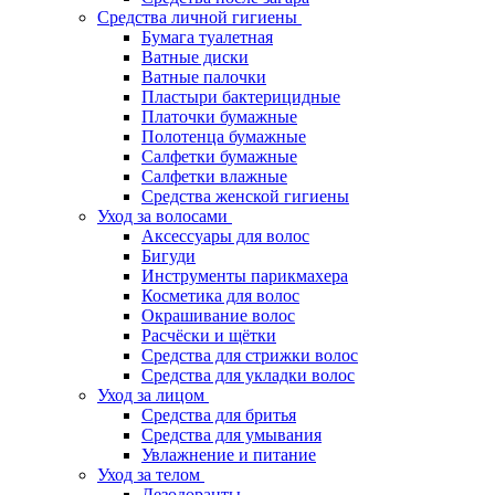
Средства личной гигиены
Бумага туалетная
Ватные диски
Ватные палочки
Пластыри бактерицидные
Платочки бумажные
Полотенца бумажные
Салфетки бумажные
Салфетки влажные
Средства женской гигиены
Уход за волосами
Аксессуары для волос
Бигуди
Инструменты парикмахера
Косметика для волос
Окрашивание волос
Расчёски и щётки
Средства для стрижки волос
Средства для укладки волос
Уход за лицом
Средства для бритья
Средства для умывания
Увлажнение и питание
Уход за телом
Дезодоранты