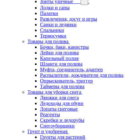
Зонты уличные
Лодки и сапы
Палатки
Развлечения, досуг и игры
Санки и ледянки
Спальники
Термосумки
Товары для полива
Бочки, баки, канистры
Лейки для полива
Капельный полив
Шланги для полива
Муфта, соединитель, адаптер
Распылители, дождеватели для полива
Опрыскиватель, триггер
Таймеры для полива
Товары для уборки снега
Движки для снега
Ледоходы для обуви
Лопаты снеговые
Реагенты
Скребки и ледорубы
Снегоуборщики
Грунт и удобрения
Грунты для растений