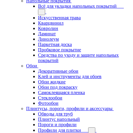
Напольные покрытия
Всё для укладки напольных покрытий
Искусственная трава
Кварцвинил
Ковролин
Ламинат
Линолеум
Паркетная доска
Пробковое покрытие
Средства по уходу и защите напольных
покрытий
Обои
Декоративные обои
Клей и инструменты для обоев
Обои жидкие
Обои под покраску
Самоклеящаяся пленка
Стеклообои
Фотообои
Плинтусы, пороги, профили и аксессуары
Обводы для труб
Плинтус напольный
Пороги и профили
Профили для плитки