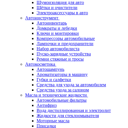
Шумоизоляция для авто
Щётки и очистители
Электроаксессуары в авто
Автоинструмент
Автоинвентарь
Домкраты и лебедки
Ключи и монтировки
Компрессоры автомобильные
Лампочки и предохранители
Набор автомобилиста
Пуско-зарядные устройства
Ремни стяжные и тросы
Автокосметика
Автошампунь
Ароматизаторы в машину
Губки и салфетки
Средства для ухода за автомобилем
Средства ухода за салоном
Масла и технические жидкости
Автомобильные фильтры
Антифриз
Вода дистиллированная и электролит
Жидкости для стеклоомывателя
Моторные масла
Присадки