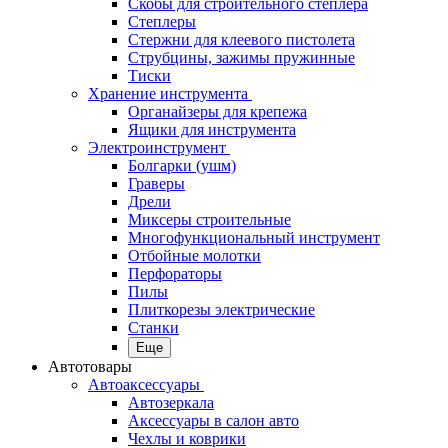
Скобы для строительного степлера
Степлеры
Стержни для клеевого пистолета
Струбцины, зажимы пружинные
Тиски
Хранение инструмента
Органайзеры для крепежа
Ящики для инструмента
Электроинструмент
Болгарки (ушм)
Граверы
Дрели
Миксеры строительные
Многофункциональный инструмент
Отбойные молотки
Перфораторы
Пилы
Плиткорезы электрические
Станки
Еще
Автотовары
Автоаксессуары
Автозеркала
Аксессуары в салон авто
Чехлы и коврики