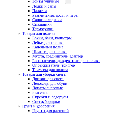
Зонты уличные
Лодки и сапы
Палатки
Развлечения, досуг и игры
Санки и ледянки
Спальники
Термосумки
Товары для полива
Бочки, баки, канистры
Лейки для полива
Капельный полив
Шланги для полива
Муфта, соединитель, адаптер
Распылители, дождеватели для полива
Опрыскиватель, триггер
Таймеры для полива
Товары для уборки снега
Движки для снега
Ледоходы для обуви
Лопаты снеговые
Реагенты
Скребки и ледорубы
Снегоуборщики
Грунт и удобрения
Грунты для растений