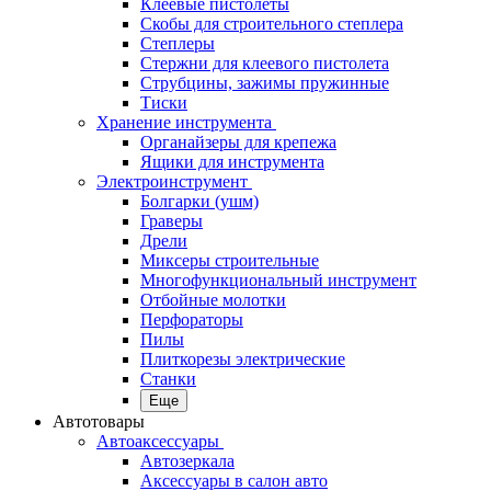
Клеевые пистолеты
Скобы для строительного степлера
Степлеры
Стержни для клеевого пистолета
Струбцины, зажимы пружинные
Тиски
Хранение инструмента
Органайзеры для крепежа
Ящики для инструмента
Электроинструмент
Болгарки (ушм)
Граверы
Дрели
Миксеры строительные
Многофункциональный инструмент
Отбойные молотки
Перфораторы
Пилы
Плиткорезы электрические
Станки
Еще
Автотовары
Автоаксессуары
Автозеркала
Аксессуары в салон авто