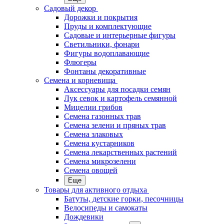
Садовый декор
Дорожки и покрытия
Пруды и комплектующие
Садовые и интерьерные фигуры
Светильники, фонари
Фигуры водоплавающие
Флюгеры
Фонтаны декоративные
Семена и корневища
Аксессуары для посадки семян
Лук севок и картофель семянной
Мицелии грибов
Семена газонных трав
Семена зелени и пряных трав
Семена злаковых
Семена кустарников
Семена лекарственных растений
Семена микрозелени
Семена овощей
Еще
Товары для активного отдыха
Батуты, детские горки, песочницы
Велосипеды и самокаты
Дождевики