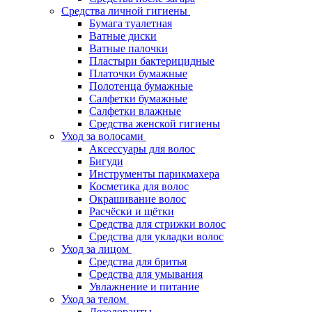
Средства личной гигиены
Бумага туалетная
Ватные диски
Ватные палочки
Пластыри бактерицидные
Платочки бумажные
Полотенца бумажные
Салфетки бумажные
Салфетки влажные
Средства женской гигиены
Уход за волосами
Аксессуары для волос
Бигуди
Инструменты парикмахера
Косметика для волос
Окрашивание волос
Расчёски и щётки
Средства для стрижки волос
Средства для укладки волос
Уход за лицом
Средства для бритья
Средства для умывания
Увлажнение и питание
Уход за телом
Дезодоранты