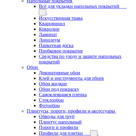
Напольные покрытия
Всё для укладки напольных покрытий
Искусственная трава
Кварцвинил
Ковролин
Ламинат
Линолеум
Паркетная доска
Пробковое покрытие
Средства по уходу и защите напольных
покрытий
Обои
Декоративные обои
Клей и инструменты для обоев
Обои жидкие
Обои под покраску
Самоклеящаяся пленка
Стеклообои
Фотообои
Плинтусы, пороги, профили и аксессуары
Обводы для труб
Плинтус напольный
Пороги и профили
Профили для плитки