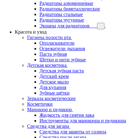
Радиаторы алюминиевые
Радиаторы биметаллические
Радиаторы стальные
Радиаторы чугунные
Экраны для радиаторов
Красота и уход
Гигиена полости рта
Ополаскиватели
Освежители дыхания
Паста зубная
Щетки и нити зубные
Детская косметика
Детская зубная паста
Детский крем
Детское мыло
Для купания
Зубные щётки
Зеркала косметические
Косметички
Маникюр и педикюр
Жидкость для снятия лака
Инструменты для маникюра и педикюра
Средства для загара
Средства для защиты от солнца
Средства после загара