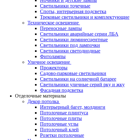
Ночники и детские лампы
Светильники точечные
Споты, интерьерная подсветка
Трековые светильники и комплектующие
Техническое освещение
Переносные лампы
Светильники аварийные серии ЛБА
Светильники люминесцентные
Светильники под лампочки
Светильники светодиодные
Фитолампы
Уличное освещение
Прожекторы
Садово-парковые светильники
Светильники на солнечной батарее
Светильники уличные серий рку и жку
Фасадная подсветка
Отделочные материалы
Декор потолка
Интерьерный багет, молдинги
Потолочные плинтуса
Потолочные плиты
Потолочные углы
Потолочный клей
Розетки потолочные