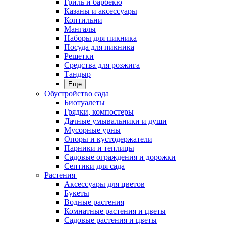
Гриль и барбекю
Казаны и аксессуары
Коптильни
Мангалы
Наборы для пикника
Посуда для пикника
Решетки
Средства для розжига
Тандыр
Еще
Обустройство сада
Биотуалеты
Грядки, компостеры
Дачные умывальники и души
Мусорные урны
Опоры и кустодержатели
Парники и теплицы
Садовые ограждения и дорожки
Септики для сада
Растения
Аксессуары для цветов
Букеты
Водные растения
Комнатные растения и цветы
Садовые растения и цветы