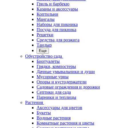
Гриль и барбекю
Казаны и аксессуары
Коптильни
Мангалы
Наборы для пикника
Посуда для пикника
Решетки
Средства для розжига
Тандыр
Еще
Обустройство сада
Биотуалеты
Грядки, компостеры
Дачные умывальники и души
Мусорные урны
Опоры и кустодержатели
Садовые ограждения и дорожки
Септики для сада
Парники и теплицы
Растения
Аксессуары для цветов
Букеты
Водные растения
Комнатные растения и цветы