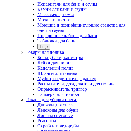
Испарители для бани и сауны
Камни для бани и сауны
Массажеры, пемза
Мочалки, щетки
Моющие и дезинфицирующие средства для
бани и сауны
Подарочные наборы для бани
Таблички для бани
Еще
Товары для полива
Бочки, баки, канистры
Лейки для полива
Капельный полив
Шланги для полива
Муфта, соединитель, адаптер
Распылители, дождеватели для полива
Опрыскиватель, триггер
Таймеры для полива
Товары для уборки снега
Движки для снега
Ледоходы для обуви
Лопаты снеговые
Реагенты
Скребки и ледорубы