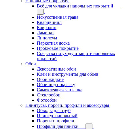
Напольные покрытия
Всё для укладки напольных покрытий
Искусственная трава
Кварцвинил
Ковролин
Ламинат
Линолеум
Паркетная доска
Пробковое покрытие
Средства по уходу и защите напольных
покрытий
Обои
Декоративные обои
Клей и инструменты для обоев
Обои жидкие
Обои под покраску
Самоклеящаяся пленка
Стеклообои
Фотообои
Плинтусы, пороги, профили и аксессуары
Обводы для труб
Плинтус напольный
Пороги и профили
Профили для плитки