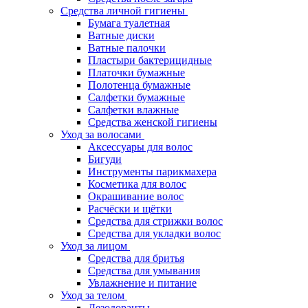
Средства личной гигиены
Бумага туалетная
Ватные диски
Ватные палочки
Пластыри бактерицидные
Платочки бумажные
Полотенца бумажные
Салфетки бумажные
Салфетки влажные
Средства женской гигиены
Уход за волосами
Аксессуары для волос
Бигуди
Инструменты парикмахера
Косметика для волос
Окрашивание волос
Расчёски и щётки
Средства для стрижки волос
Средства для укладки волос
Уход за лицом
Средства для бритья
Средства для умывания
Увлажнение и питание
Уход за телом
Дезодоранты