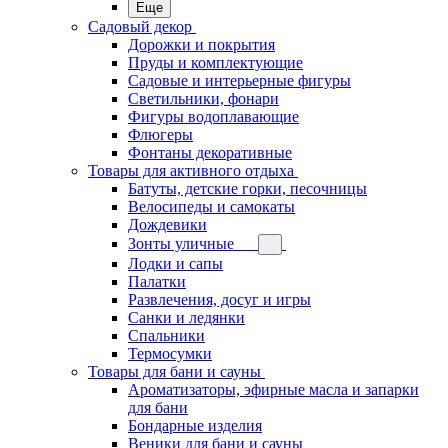
Еще
Садовый декор
Дорожки и покрытия
Пруды и комплектующие
Садовые и интерьерные фигуры
Светильники, фонари
Фигуры водоплавающие
Флюгеры
Фонтаны декоративные
Товары для активного отдыха
Батуты, детские горки, песочницы
Велосипеды и самокаты
Дождевики
Зонты уличные
Лодки и сапы
Палатки
Развлечения, досуг и игры
Санки и ледянки
Спальники
Термосумки
Товары для бани и сауны
Ароматизаторы, эфирные масла и запарки
для бани
Бондарные изделия
Веники для бани и сауны