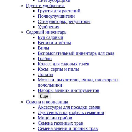
Снегоуборщики
Грунт и удобрения
Грунты для растений
Почвоулучшители
Стимуляторы, регуляторы
Удобрения
Садовый инвентарь
Бур садовый
Веники и мётлы
Вилы
Вспомогательный инвентарь для сада
Грабли
Колеса для садовых тачек
Косы, серпы и пилы
Лопаты
Мотыги, рыхлители, тяпки, плоскорезы,
полольники
Наборы мелких инструментов
Еще
Семена и корневища
Аксессуары для посадки семян
Лук севок и картофель семянной
Мицелии грибов
Семена газонных трав
Семена зелени и пряных трав