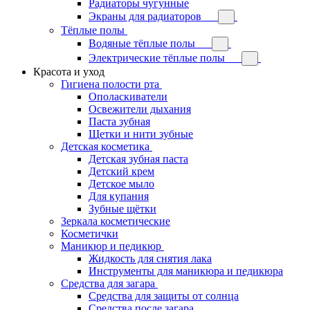
Радиаторы чугунные
Экраны для радиаторов
Тёплые полы
Водяные тёплые полы
Электрические тёплые полы
Красота и уход
Гигиена полости рта
Ополаскиватели
Освежители дыхания
Паста зубная
Щетки и нити зубные
Детская косметика
Детская зубная паста
Детский крем
Детское мыло
Для купания
Зубные щётки
Зеркала косметические
Косметички
Маникюр и педикюр
Жидкость для снятия лака
Инструменты для маникюра и педикюра
Средства для загара
Средства для защиты от солнца
Средства после загара