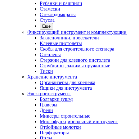
Рубанки и рашпили
Стамески
Стеклодомкраты
Стусла
Еще
Фиксирующий инструмент и комплектующие
Заклепочники, просекатели
Клеевые пистолеты
Скобы для строительного степлера
Степлеры
Стержни для клеевого пистолета
Струбцины, зажимы пружинные
Тиски
Хранение инструмента
Органайзеры для крепежа
Ящики для инструмента
Электроинструмент
Болгарки (ушм)
Граверы
Дрели
Миксеры строительные
Многофункциональный инструмент
Отбойные молотки
Перфораторы
Пилы