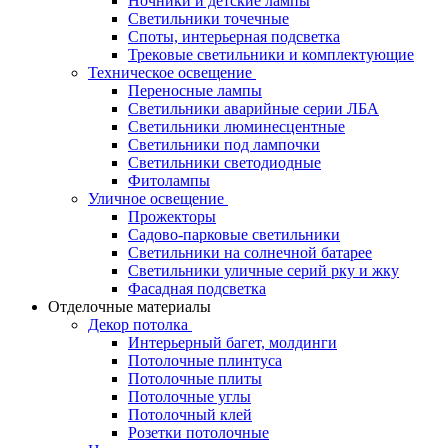
Ночники и детские лампы
Светильники точечные
Споты, интерьерная подсветка
Трековые светильники и комплектующие
Техническое освещение
Переносные лампы
Светильники аварийные серии ЛБА
Светильники люминесцентные
Светильники под лампочки
Светильники светодиодные
Фитолампы
Уличное освещение
Прожекторы
Садово-парковые светильники
Светильники на солнечной батарее
Светильники уличные серий рку и жку
Фасадная подсветка
Отделочные материалы
Декор потолка
Интерьерный багет, молдинги
Потолочные плинтуса
Потолочные плиты
Потолочные углы
Потолочный клей
Розетки потолочные