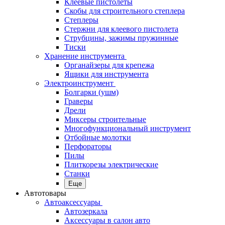
Клеевые пистолеты
Скобы для строительного степлера
Степлеры
Стержни для клеевого пистолета
Струбцины, зажимы пружинные
Тиски
Хранение инструмента
Органайзеры для крепежа
Ящики для инструмента
Электроинструмент
Болгарки (ушм)
Граверы
Дрели
Миксеры строительные
Многофункциональный инструмент
Отбойные молотки
Перфораторы
Пилы
Плиткорезы электрические
Станки
Еще
Автотовары
Автоаксессуары
Автозеркала
Аксессуары в салон авто