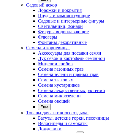
Садовый декор
Дорожки и покрытия
Пруды и комплектующие
Садовые и интерьерные фигуры
Светильники, фонари
Фигуры водоплавающие
Флюгеры
Фонтаны декоративные
Семена и корневища
Аксессуары для посадки семян
Лук севок и картофель семянной
Мицелии грибов
Семена газонных трав
Семена зелени и пряных трав
Семена злаковых
Семена кустарников
Семена лекарственных растений
Семена микрозелени
Семена овощей
Еще
Товары для активного отдыха
Батуты, детские горки, песочницы
Велосипеды и самокаты
Дождевики