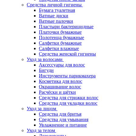
Средства личной гигиены
Бумага туалетная
Ватные диски
Ватные палочки
Пластыри бактерицидные
Платочки бумажные
Полотенца бумажные
Салфетки бумажные
Салфетки влажные
Средства женской гигиены
Уход за волосами
Аксессуары для волос
Бигуди
Инструменты парикмахера
Косметика для волос
Окрашивание волос
Расчёски и щётки
Средства для стрижки волос
Средства для укладки волос
Уход за лицом
Средства для бритья
Средства для умывания
Увлажнение и питание
Уход за телом
Дезодоранты