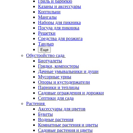
Гриль и барбекю
Казаны и аксессуары
Коптильни
Мангалы
Наборы для пикника
Посуда для пикника
Решетки
Средства для розжига
Тандыр
Еще
Обустройство сада
Биотуалеты
Грядки, компостеры
Дачные умывальники и души
Мусорные урны
Опоры и кустодержатели
Парники и теплицы
Садовые ограждения и дорожки
Септики для сада
Растения
Аксессуары для цветов
Букеты
Водные растения
Комнатные растения и цветы
Садовые растения и цветы