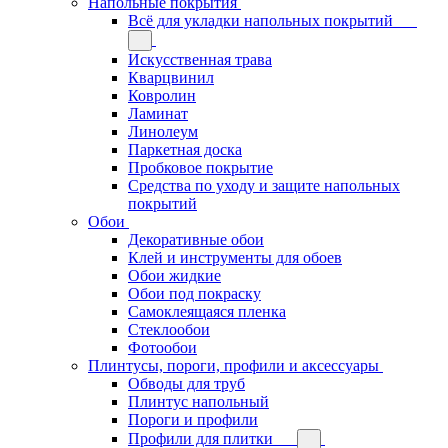
Напольные покрытия
Всё для укладки напольных покрытий
Искусственная трава
Кварцвинил
Ковролин
Ламинат
Линолеум
Паркетная доска
Пробковое покрытие
Средства по уходу и защите напольных
покрытий
Обои
Декоративные обои
Клей и инструменты для обоев
Обои жидкие
Обои под покраску
Самоклеящаяся пленка
Стеклообои
Фотообои
Плинтусы, пороги, профили и аксессуары
Обводы для труб
Плинтус напольный
Пороги и профили
Профили для плитки