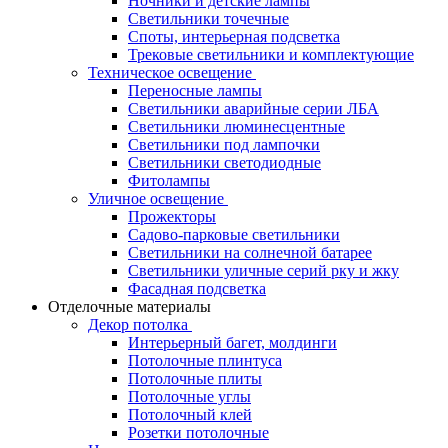
Ночники и детские лампы
Светильники точечные
Споты, интерьерная подсветка
Трековые светильники и комплектующие
Техническое освещение
Переносные лампы
Светильники аварийные серии ЛБА
Светильники люминесцентные
Светильники под лампочки
Светильники светодиодные
Фитолампы
Уличное освещение
Прожекторы
Садово-парковые светильники
Светильники на солнечной батарее
Светильники уличные серий рку и жку
Фасадная подсветка
Отделочные материалы
Декор потолка
Интерьерный багет, молдинги
Потолочные плинтуса
Потолочные плиты
Потолочные углы
Потолочный клей
Розетки потолочные