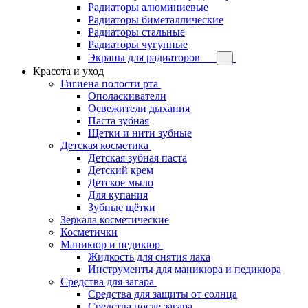
Радиаторы алюминиевые
Радиаторы биметаллические
Радиаторы стальные
Радиаторы чугунные
Экраны для радиаторов
Красота и уход
Гигиена полости рта
Ополаскиватели
Освежители дыхания
Паста зубная
Щетки и нити зубные
Детская косметика
Детская зубная паста
Детский крем
Детское мыло
Для купания
Зубные щётки
Зеркала косметические
Косметички
Маникюр и педикюр
Жидкость для снятия лака
Инструменты для маникюра и педикюра
Средства для загара
Средства для защиты от солнца
Средства после загара