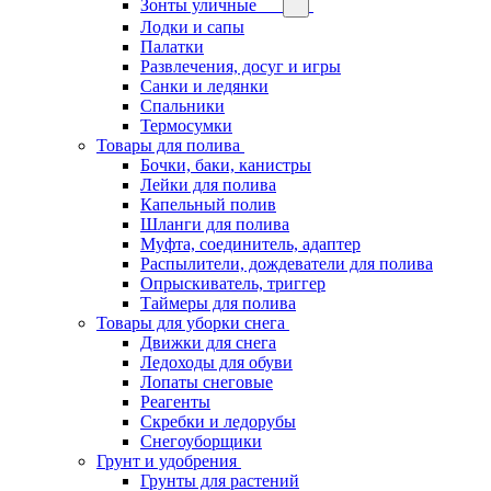
Зонты уличные
Лодки и сапы
Палатки
Развлечения, досуг и игры
Санки и ледянки
Спальники
Термосумки
Товары для полива
Бочки, баки, канистры
Лейки для полива
Капельный полив
Шланги для полива
Муфта, соединитель, адаптер
Распылители, дождеватели для полива
Опрыскиватель, триггер
Таймеры для полива
Товары для уборки снега
Движки для снега
Ледоходы для обуви
Лопаты снеговые
Реагенты
Скребки и ледорубы
Снегоуборщики
Грунт и удобрения
Грунты для растений