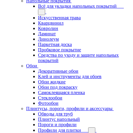
Напольные покрытия
Всё для укладки напольных покрытий
Искусственная трава
Кварцвинил
Ковролин
Ламинат
Линолеум
Паркетная доска
Пробковое покрытие
Средства по уходу и защите напольных
покрытий
Обои
Декоративные обои
Клей и инструменты для обоев
Обои жидкие
Обои под покраску
Самоклеящаяся пленка
Стеклообои
Фотообои
Плинтусы, пороги, профили и аксессуары
Обводы для труб
Плинтус напольный
Пороги и профили
Профили для плитки