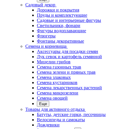
Садовый декор
Дорожки и покрытия
Пруды и комплектующие
Садовые и интерьерные фигуры
Светильники, фонари
Фигуры водоплавающие
Флюгеры
Фонтаны декоративные
Семена и корневища
Аксессуары для посадки семян
Лук севок и картофель семянной
Мицелии грибов
Семена газонных трав
Семена зелени и пряных трав
Семена злаковых
Семена кустарников
Семена лекарственных растений
Семена микрозелени
Семена овощей
Еще
Товары для активного отдыха
Батуты, детские горки, песочницы
Велосипеды и самокаты
Дождевики