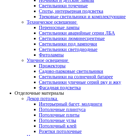
Ночники и детские лампы
Светильники точечные
Споты, интерьерная подсветка
Трековые светильники и комплектующие
Техническое освещение
Переносные лампы
Светильники аварийные серии ЛБА
Светильники люминесцентные
Светильники под лампочки
Светильники светодиодные
Фитолампы
Уличное освещение
Прожекторы
Садово-парковые светильники
Светильники на солнечной батарее
Светильники уличные серий рку и жку
Фасадная подсветка
Отделочные материалы
Декор потолка
Интерьерный багет, молдинги
Потолочные плинтуса
Потолочные плиты
Потолочные углы
Потолочный клей
Розетки потолочные