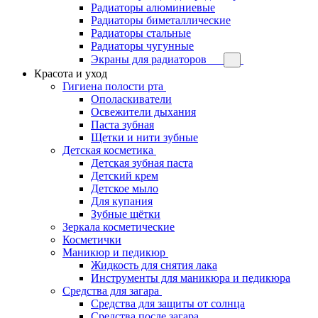
Радиаторы алюминиевые
Радиаторы биметаллические
Радиаторы стальные
Радиаторы чугунные
Экраны для радиаторов
Красота и уход
Гигиена полости рта
Ополаскиватели
Освежители дыхания
Паста зубная
Щетки и нити зубные
Детская косметика
Детская зубная паста
Детский крем
Детское мыло
Для купания
Зубные щётки
Зеркала косметические
Косметички
Маникюр и педикюр
Жидкость для снятия лака
Инструменты для маникюра и педикюра
Средства для загара
Средства для защиты от солнца
Средства после загара