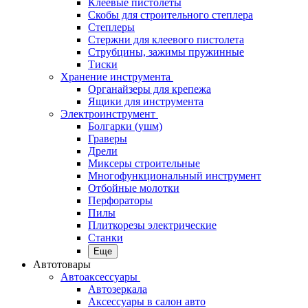
Клеевые пистолеты
Скобы для строительного степлера
Степлеры
Стержни для клеевого пистолета
Струбцины, зажимы пружинные
Тиски
Хранение инструмента
Органайзеры для крепежа
Ящики для инструмента
Электроинструмент
Болгарки (ушм)
Граверы
Дрели
Миксеры строительные
Многофункциональный инструмент
Отбойные молотки
Перфораторы
Пилы
Плиткорезы электрические
Станки
Еще
Автотовары
Автоаксессуары
Автозеркала
Аксессуары в салон авто