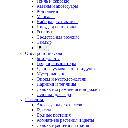
Гриль и барбекю
Казаны и аксессуары
Коптильни
Мангалы
Наборы для пикника
Посуда для пикника
Решетки
Средства для розжига
Тандыр
Еще
Обустройство сада
Биотуалеты
Грядки, компостеры
Дачные умывальники и души
Мусорные урны
Опоры и кустодержатели
Парники и теплицы
Садовые ограждения и дорожки
Септики для сада
Растения
Аксессуары для цветов
Букеты
Водные растения
Комнатные растения и цветы
Садовые растения и цветы