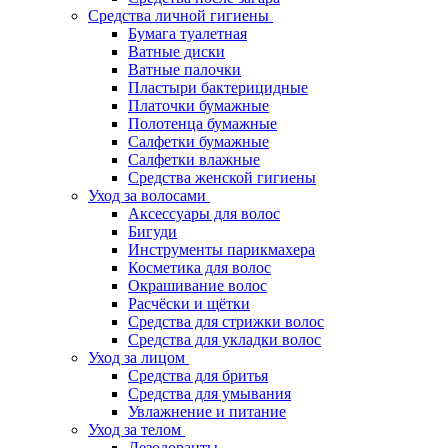
Средства личной гигиены
Бумага туалетная
Ватные диски
Ватные палочки
Пластыри бактерицидные
Платочки бумажные
Полотенца бумажные
Салфетки бумажные
Салфетки влажные
Средства женской гигиены
Уход за волосами
Аксессуары для волос
Бигуди
Инструменты парикмахера
Косметика для волос
Окрашивание волос
Расчёски и щётки
Средства для стрижки волос
Средства для укладки волос
Уход за лицом
Средства для бритья
Средства для умывания
Увлажнение и питание
Уход за телом
Дезодоранты