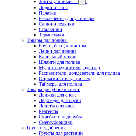
Зонты уличные
Лодки и сапы
Палатки
Развлечения, досуг и игры
Санки и ледянки
Спальники
Термосумки
Товары для полива
Бочки, баки, канистры
Лейки для полива
Капельный полив
Шланги для полива
Муфта, соединитель, адаптер
Распылители, дождеватели для полива
Опрыскиватель, триггер
Таймеры для полива
Товары для уборки снега
Движки для снега
Ледоходы для обуви
Лопаты снеговые
Реагенты
Скребки и ледорубы
Снегоуборщики
Грунт и удобрения
Грунты для растений