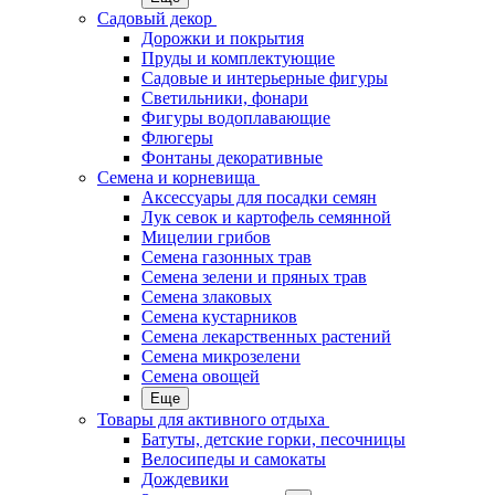
Садовый декор
Дорожки и покрытия
Пруды и комплектующие
Садовые и интерьерные фигуры
Светильники, фонари
Фигуры водоплавающие
Флюгеры
Фонтаны декоративные
Семена и корневища
Аксессуары для посадки семян
Лук севок и картофель семянной
Мицелии грибов
Семена газонных трав
Семена зелени и пряных трав
Семена злаковых
Семена кустарников
Семена лекарственных растений
Семена микрозелени
Семена овощей
Еще
Товары для активного отдыха
Батуты, детские горки, песочницы
Велосипеды и самокаты
Дождевики