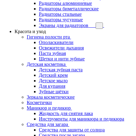
Радиаторы алюминиевые
Радиаторы биметаллические
Радиаторы стальные
Радиаторы чугунные
Экраны для радиаторов
Красота и уход
Гигиена полости рта
Ополаскиватели
Освежители дыхания
Паста зубная
Щетки и нити зубные
Детская косметика
Детская зубная паста
Детский крем
Детское мыло
Для купания
Зубные щётки
Зеркала косметические
Косметички
Маникюр и педикюр
Жидкость для снятия лака
Инструменты для маникюра и педикюра
Средства для загара
Средства для защиты от солнца
Средства после загара