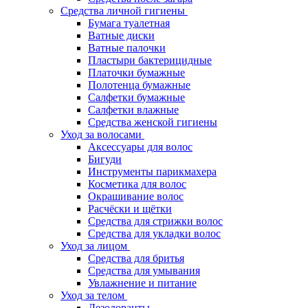
Средства личной гигиены
Бумага туалетная
Ватные диски
Ватные палочки
Пластыри бактерицидные
Платочки бумажные
Полотенца бумажные
Салфетки бумажные
Салфетки влажные
Средства женской гигиены
Уход за волосами
Аксессуары для волос
Бигуди
Инструменты парикмахера
Косметика для волос
Окрашивание волос
Расчёски и щётки
Средства для стрижки волос
Средства для укладки волос
Уход за лицом
Средства для бритья
Средства для умывания
Увлажнение и питание
Уход за телом
Дезодоранты