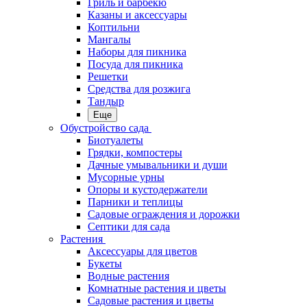
Гриль и барбекю
Казаны и аксессуары
Коптильни
Мангалы
Наборы для пикника
Посуда для пикника
Решетки
Средства для розжига
Тандыр
Еще
Обустройство сада
Биотуалеты
Грядки, компостеры
Дачные умывальники и души
Мусорные урны
Опоры и кустодержатели
Парники и теплицы
Садовые ограждения и дорожки
Септики для сада
Растения
Аксессуары для цветов
Букеты
Водные растения
Комнатные растения и цветы
Садовые растения и цветы