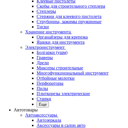
Клеевые пистолеты
Скобы для строительного степлера
Степлеры
Стержни для клеевого пистолета
Струбцины, зажимы пружинные
Тиски
Хранение инструмента
Органайзеры для крепежа
Ящики для инструмента
Электроинструмент
Болгарки (ушм)
Граверы
Дрели
Миксеры строительные
Многофункциональный инструмент
Отбойные молотки
Перфораторы
Пилы
Плиткорезы электрические
Станки
Еще
Автотовары
Автоаксессуары
Автозеркала
Аксессуары в салон авто