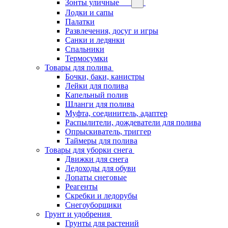
Зонты уличные
Лодки и сапы
Палатки
Развлечения, досуг и игры
Санки и ледянки
Спальники
Термосумки
Товары для полива
Бочки, баки, канистры
Лейки для полива
Капельный полив
Шланги для полива
Муфта, соединитель, адаптер
Распылители, дождеватели для полива
Опрыскиватель, триггер
Таймеры для полива
Товары для уборки снега
Движки для снега
Ледоходы для обуви
Лопаты снеговые
Реагенты
Скребки и ледорубы
Снегоуборщики
Грунт и удобрения
Грунты для растений