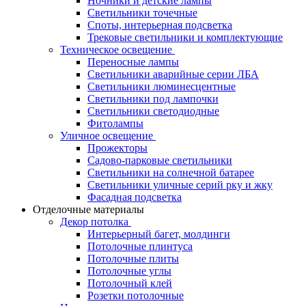
Ночники и детские лампы
Светильники точечные
Споты, интерьерная подсветка
Трековые светильники и комплектующие
Техническое освещение
Переносные лампы
Светильники аварийные серии ЛБА
Светильники люминесцентные
Светильники под лампочки
Светильники светодиодные
Фитолампы
Уличное освещение
Прожекторы
Садово-парковые светильники
Светильники на солнечной батарее
Светильники уличные серий рку и жку
Фасадная подсветка
Отделочные материалы
Декор потолка
Интерьерный багет, молдинги
Потолочные плинтуса
Потолочные плиты
Потолочные углы
Потолочный клей
Розетки потолочные