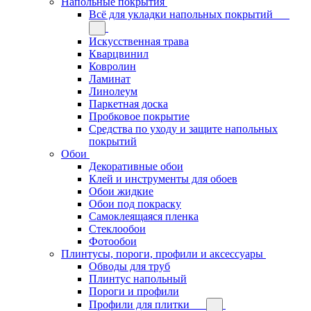
Напольные покрытия
Всё для укладки напольных покрытий
Искусственная трава
Кварцвинил
Ковролин
Ламинат
Линолеум
Паркетная доска
Пробковое покрытие
Средства по уходу и защите напольных
покрытий
Обои
Декоративные обои
Клей и инструменты для обоев
Обои жидкие
Обои под покраску
Самоклеящаяся пленка
Стеклообои
Фотообои
Плинтусы, пороги, профили и аксессуары
Обводы для труб
Плинтус напольный
Пороги и профили
Профили для плитки