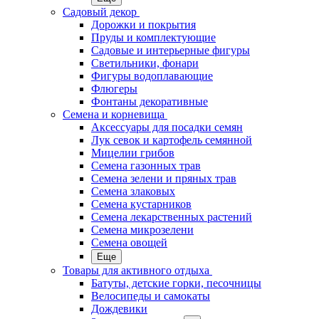
Садовый декор
Дорожки и покрытия
Пруды и комплектующие
Садовые и интерьерные фигуры
Светильники, фонари
Фигуры водоплавающие
Флюгеры
Фонтаны декоративные
Семена и корневища
Аксессуары для посадки семян
Лук севок и картофель семянной
Мицелии грибов
Семена газонных трав
Семена зелени и пряных трав
Семена злаковых
Семена кустарников
Семена лекарственных растений
Семена микрозелени
Семена овощей
Еще
Товары для активного отдыха
Батуты, детские горки, песочницы
Велосипеды и самокаты
Дождевики