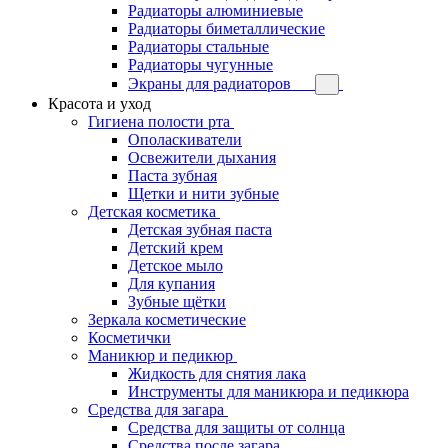
Радиаторы алюминиевые
Радиаторы биметаллические
Радиаторы стальные
Радиаторы чугунные
Экраны для радиаторов
Красота и уход
Гигиена полости рта
Ополаскиватели
Освежители дыхания
Паста зубная
Щетки и нити зубные
Детская косметика
Детская зубная паста
Детский крем
Детское мыло
Для купания
Зубные щётки
Зеркала косметические
Косметички
Маникюр и педикюр
Жидкость для снятия лака
Инструменты для маникюра и педикюра
Средства для загара
Средства для защиты от солнца
Средства после загара