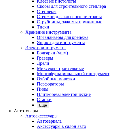
Клеевые пистолеты
Скобы для строительного степлера
Степлеры
Стержни для клеевого пистолета
Струбцины, зажимы пружинные
Тиски
Хранение инструмента
Органайзеры для крепежа
Ящики для инструмента
Электроинструмент
Болгарки (ушм)
Граверы
Дрели
Миксеры строительные
Многофункциональный инструмент
Отбойные молотки
Перфораторы
Пилы
Плиткорезы электрические
Станки
Еще
Автотовары
Автоаксессуары
Автозеркала
Аксессуары в салон авто