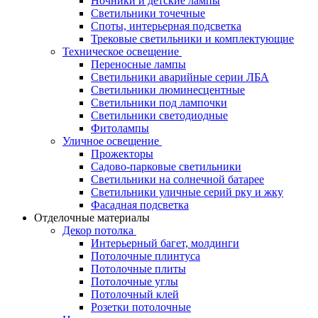
Ночники и детские лампы
Светильники точечные
Споты, интерьерная подсветка
Трековые светильники и комплектующие
Техническое освещение
Переносные лампы
Светильники аварийные серии ЛБА
Светильники люминесцентные
Светильники под лампочки
Светильники светодиодные
Фитолампы
Уличное освещение
Прожекторы
Садово-парковые светильники
Светильники на солнечной батарее
Светильники уличные серий рку и жку
Фасадная подсветка
Отделочные материалы
Декор потолка
Интерьерный багет, молдинги
Потолочные плинтуса
Потолочные плиты
Потолочные углы
Потолочный клей
Розетки потолочные