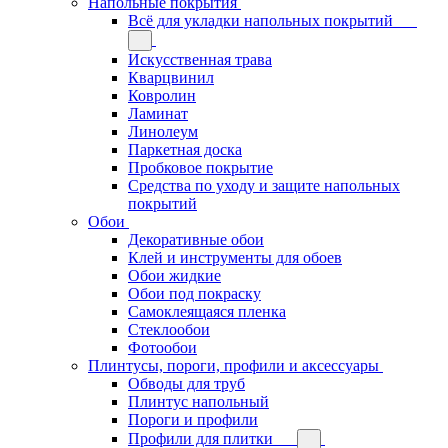
Напольные покрытия
Всё для укладки напольных покрытий
Искусственная трава
Кварцвинил
Ковролин
Ламинат
Линолеум
Паркетная доска
Пробковое покрытие
Средства по уходу и защите напольных
покрытий
Обои
Декоративные обои
Клей и инструменты для обоев
Обои жидкие
Обои под покраску
Самоклеящаяся пленка
Стеклообои
Фотообои
Плинтусы, пороги, профили и аксессуары
Обводы для труб
Плинтус напольный
Пороги и профили
Профили для плитки