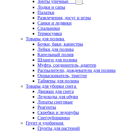
Зонты уличные
Лодки и сапы
Палатки
Развлечения, досуг и игры
Санки и ледянки
Спальники
Термосумки
Товары для полива
Бочки, баки, канистры
Лейки для полива
Капельный полив
Шланги для полива
Муфта, соединитель, адаптер
Распылители, дождеватели для полива
Опрыскиватель, триггер
Таймеры для полива
Товары для уборки снега
Движки для снега
Ледоходы для обуви
Лопаты снеговые
Реагенты
Скребки и ледорубы
Снегоуборщики
Грунт и удобрения
Грунты для растений