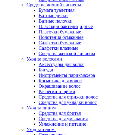
Средства личной гигиены
Бумага туалетная
Ватные диски
Ватные палочки
Пластыри бактерицидные
Платочки бумажные
Полотенца бумажные
Салфетки бумажные
Салфетки влажные
Средства женской гигиены
Уход за волосами
Аксессуары для волос
Бигуди
Инструменты парикмахера
Косметика для волос
Окрашивание волос
Расчёски и щётки
Средства для стрижки волос
Средства для укладки волос
Уход за лицом
Средства для бритья
Средства для умывания
Увлажнение и питание
Уход за телом
Дезодоранты