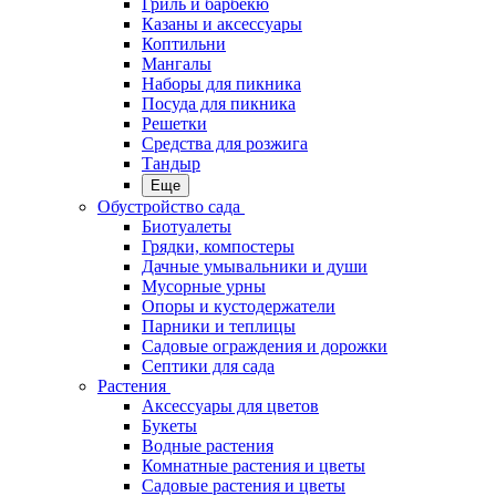
Гриль и барбекю
Казаны и аксессуары
Коптильни
Мангалы
Наборы для пикника
Посуда для пикника
Решетки
Средства для розжига
Тандыр
Еще
Обустройство сада
Биотуалеты
Грядки, компостеры
Дачные умывальники и души
Мусорные урны
Опоры и кустодержатели
Парники и теплицы
Садовые ограждения и дорожки
Септики для сада
Растения
Аксессуары для цветов
Букеты
Водные растения
Комнатные растения и цветы
Садовые растения и цветы