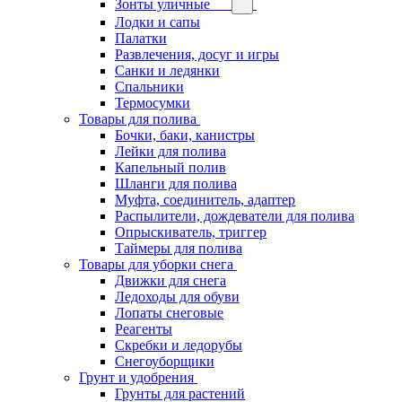
Зонты уличные
Лодки и сапы
Палатки
Развлечения, досуг и игры
Санки и ледянки
Спальники
Термосумки
Товары для полива
Бочки, баки, канистры
Лейки для полива
Капельный полив
Шланги для полива
Муфта, соединитель, адаптер
Распылители, дождеватели для полива
Опрыскиватель, триггер
Таймеры для полива
Товары для уборки снега
Движки для снега
Ледоходы для обуви
Лопаты снеговые
Реагенты
Скребки и ледорубы
Снегоуборщики
Грунт и удобрения
Грунты для растений