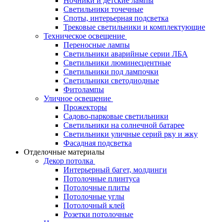
Ночники и детские лампы
Светильники точечные
Споты, интерьерная подсветка
Трековые светильники и комплектующие
Техническое освещение
Переносные лампы
Светильники аварийные серии ЛБА
Светильники люминесцентные
Светильники под лампочки
Светильники светодиодные
Фитолампы
Уличное освещение
Прожекторы
Садово-парковые светильники
Светильники на солнечной батарее
Светильники уличные серий рку и жку
Фасадная подсветка
Отделочные материалы
Декор потолка
Интерьерный багет, молдинги
Потолочные плинтуса
Потолочные плиты
Потолочные углы
Потолочный клей
Розетки потолочные