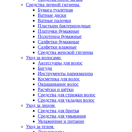
Средства личной гигиены
Бумага туалетная
Ватные диски
Ватные палочки
Пластыри бактерицидные
Платочки бумажные
Полотенца бумажные
Салфетки бумажные
Салфетки влажные
Средства женской гигиены
Уход за волосами
Аксессуары для волос
Бигуди
Инструменты парикмахера
Косметика для волос
Окрашивание волос
Расчёски и щётки
Средства для стрижки волос
Средства для укладки волос
Уход за лицом
Средства для бритья
Средства для умывания
Увлажнение и питание
Уход за телом
Дезодоранты