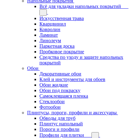
Напольные покрытия
Всё для укладки напольных покрытий
Искусственная трава
Кварцвинил
Ковролин
Ламинат
Линолеум
Паркетная доска
Пробковое покрытие
Средства по уходу и защите напольных
покрытий
Обои
Декоративные обои
Клей и инструменты для обоев
Обои жидкие
Обои под покраску
Самоклеящаяся пленка
Стеклообои
Фотообои
Плинтусы, пороги, профили и аксессуары
Обводы для труб
Плинтус напольный
Пороги и профили
Профили для плитки