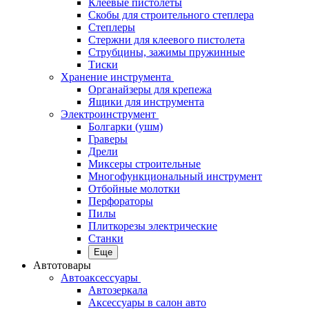
Клеевые пистолеты
Скобы для строительного степлера
Степлеры
Стержни для клеевого пистолета
Струбцины, зажимы пружинные
Тиски
Хранение инструмента
Органайзеры для крепежа
Ящики для инструмента
Электроинструмент
Болгарки (ушм)
Граверы
Дрели
Миксеры строительные
Многофункциональный инструмент
Отбойные молотки
Перфораторы
Пилы
Плиткорезы электрические
Станки
Еще
Автотовары
Автоаксессуары
Автозеркала
Аксессуары в салон авто