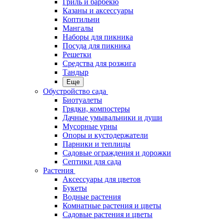
Гриль и барбекю
Казаны и аксессуары
Коптильни
Мангалы
Наборы для пикника
Посуда для пикника
Решетки
Средства для розжига
Тандыр
Еще
Обустройство сада
Биотуалеты
Грядки, компостеры
Дачные умывальники и души
Мусорные урны
Опоры и кустодержатели
Парники и теплицы
Садовые ограждения и дорожки
Септики для сада
Растения
Аксессуары для цветов
Букеты
Водные растения
Комнатные растения и цветы
Садовые растения и цветы