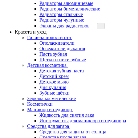
Радиаторы алюминиевые
Радиаторы биметаллические
Радиаторы стальные
Радиаторы чугунные
Экраны для радиаторов
Красота и уход
Гигиена полости рта
Ополаскиватели
Освежители дыхания
Паста зубная
Щетки и нити зубные
Детская косметика
Детская зубная паста
Детский крем
Детское мыло
Для купания
Зубные щётки
Зеркала косметические
Косметички
Маникюр и педикюр
Жидкость для снятия лака
Инструменты для маникюра и педикюра
Средства для загара
Средства для защиты от солнца
Средства после загара