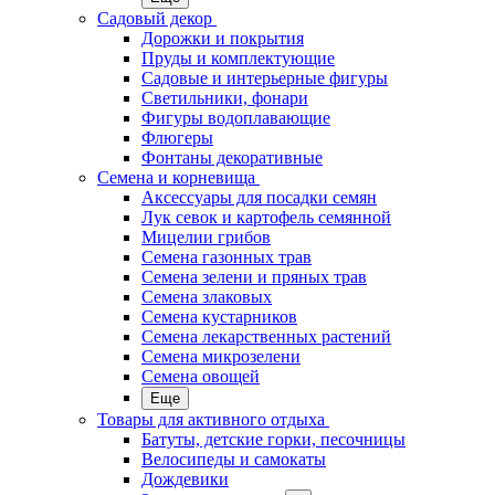
Садовый декор
Дорожки и покрытия
Пруды и комплектующие
Садовые и интерьерные фигуры
Светильники, фонари
Фигуры водоплавающие
Флюгеры
Фонтаны декоративные
Семена и корневища
Аксессуары для посадки семян
Лук севок и картофель семянной
Мицелии грибов
Семена газонных трав
Семена зелени и пряных трав
Семена злаковых
Семена кустарников
Семена лекарственных растений
Семена микрозелени
Семена овощей
Еще
Товары для активного отдыха
Батуты, детские горки, песочницы
Велосипеды и самокаты
Дождевики