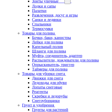
Зонты уличные
Лодки и сапы
Палатки
Развлечения, досуг и игры
Санки и ледянки
Спальники
Термосумки
Товары для полива
Бочки, баки, канистры
Лейки для полива
Капельный полив
Шланги для полива
Муфта, соединитель, адаптер
Распылители, дождеватели для полива
Опрыскиватель, триггер
Таймеры для полива
Товары для уборки снега
Движки для снега
Ледоходы для обуви
Лопаты снеговые
Реагенты
Скребки и ледорубы
Снегоуборщики
Грунт и удобрения
Грунты для растений