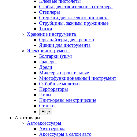
Клеевые пистолеты
Скобы для строительного степлера
Степлеры
Стержни для клеевого пистолета
Струбцины, зажимы пружинные
Тиски
Хранение инструмента
Органайзеры для крепежа
Ящики для инструмента
Электроинструмент
Болгарки (ушм)
Граверы
Дрели
Миксеры строительные
Многофункциональный инструмент
Отбойные молотки
Перфораторы
Пилы
Плиткорезы электрические
Станки
Еще
Автотовары
Автоаксессуары
Автозеркала
Аксессуары в салон авто