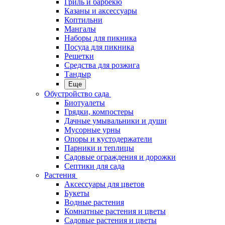
Гриль и барбекю
Казаны и аксессуары
Коптильни
Мангалы
Наборы для пикника
Посуда для пикника
Решетки
Средства для розжига
Тандыр
Еще
Обустройство сада
Биотуалеты
Грядки, компостеры
Дачные умывальники и души
Мусорные урны
Опоры и кустодержатели
Парники и теплицы
Садовые ограждения и дорожки
Септики для сада
Растения
Аксессуары для цветов
Букеты
Водные растения
Комнатные растения и цветы
Садовые растения и цветы