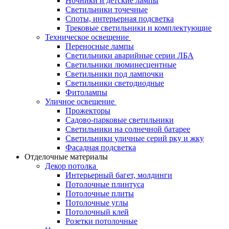
Ночники и детские лампы
Светильники точечные
Споты, интерьерная подсветка
Трековые светильники и комплектующие
Техническое освещение
Переносные лампы
Светильники аварийные серии ЛБА
Светильники люминесцентные
Светильники под лампочки
Светильники светодиодные
Фитолампы
Уличное освещение
Прожекторы
Садово-парковые светильники
Светильники на солнечной батарее
Светильники уличные серий рку и жку
Фасадная подсветка
Отделочные материалы
Декор потолка
Интерьерный багет, молдинги
Потолочные плинтуса
Потолочные плиты
Потолочные углы
Потолочный клей
Розетки потолочные