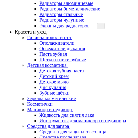
Радиаторы алюминиевые
Радиаторы биметаллические
Радиаторы стальные
Радиаторы чугунные
Экраны для радиаторов
Красота и уход
Гигиена полости рта
Ополаскиватели
Освежители дыхания
Паста зубная
Щетки и нити зубные
Детская косметика
Детская зубная паста
Детский крем
Детское мыло
Для купания
Зубные щётки
Зеркала косметические
Косметички
Маникюр и педикюр
Жидкость для снятия лака
Инструменты для маникюра и педикюра
Средства для загара
Средства для защиты от солнца
Средства после загара