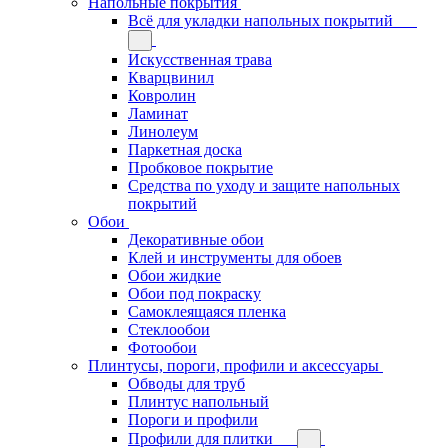
Напольные покрытия
Всё для укладки напольных покрытий
Искусственная трава
Кварцвинил
Ковролин
Ламинат
Линолеум
Паркетная доска
Пробковое покрытие
Средства по уходу и защите напольных
покрытий
Обои
Декоративные обои
Клей и инструменты для обоев
Обои жидкие
Обои под покраску
Самоклеящаяся пленка
Стеклообои
Фотообои
Плинтусы, пороги, профили и аксессуары
Обводы для труб
Плинтус напольный
Пороги и профили
Профили для плитки