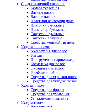
Средства личной гигиены
Бумага туалетная
Ватные диски
Ватные палочки
Пластыри бактерицидные
Платочки бумажные
Полотенца бумажные
Салфетки бумажные
Салфетки влажные
Средства женской гигиены
Уход за волосами
Аксессуары для волос
Бигуди
Инструменты парикмахера
Косметика для волос
Окрашивание волос
Расчёски и щётки
Средства для стрижки волос
Средства для укладки волос
Уход за лицом
Средства для бритья
Средства для умывания
Увлажнение и питание
Уход за телом
Дезодоранты