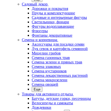
Садовый декор
Дорожки и покрытия
Пруды и комплектующие
Садовые и интерьерные фигуры
Светильники, фонари
Фигуры водоплавающие
Флюгеры
Фонтаны декоративные
Семена и корневища
Аксессуары для посадки семян
Лук севок и картофель семянной
Мицелии грибов
Семена газонных трав
Семена зелени и пряных трав
Семена злаковых
Семена кустарников
Семена лекарственных растений
Семена микрозелени
Семена овощей
Еще
Товары для активного отдыха
Батуты, детские горки, песочницы
Велосипеды и самокаты
Дождевики