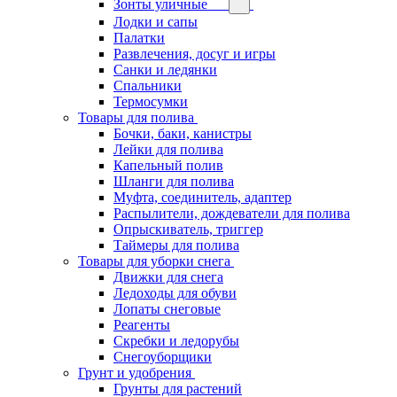
Зонты уличные
Лодки и сапы
Палатки
Развлечения, досуг и игры
Санки и ледянки
Спальники
Термосумки
Товары для полива
Бочки, баки, канистры
Лейки для полива
Капельный полив
Шланги для полива
Муфта, соединитель, адаптер
Распылители, дождеватели для полива
Опрыскиватель, триггер
Таймеры для полива
Товары для уборки снега
Движки для снега
Ледоходы для обуви
Лопаты снеговые
Реагенты
Скребки и ледорубы
Снегоуборщики
Грунт и удобрения
Грунты для растений