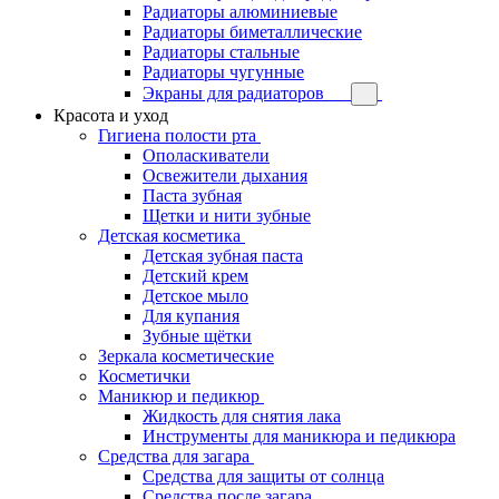
Радиаторы алюминиевые
Радиаторы биметаллические
Радиаторы стальные
Радиаторы чугунные
Экраны для радиаторов
Красота и уход
Гигиена полости рта
Ополаскиватели
Освежители дыхания
Паста зубная
Щетки и нити зубные
Детская косметика
Детская зубная паста
Детский крем
Детское мыло
Для купания
Зубные щётки
Зеркала косметические
Косметички
Маникюр и педикюр
Жидкость для снятия лака
Инструменты для маникюра и педикюра
Средства для загара
Средства для защиты от солнца
Средства после загара