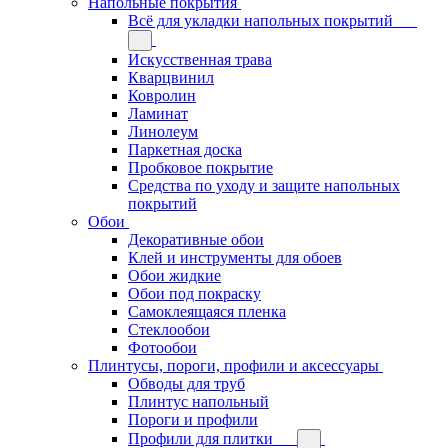
Напольные покрытия
Всё для укладки напольных покрытий
Искусственная трава
Кварцвинил
Ковролин
Ламинат
Линолеум
Паркетная доска
Пробковое покрытие
Средства по уходу и защите напольных
покрытий
Обои
Декоративные обои
Клей и инструменты для обоев
Обои жидкие
Обои под покраску
Самоклеящаяся пленка
Стеклообои
Фотообои
Плинтусы, пороги, профили и аксессуары
Обводы для труб
Плинтус напольный
Пороги и профили
Профили для плитки