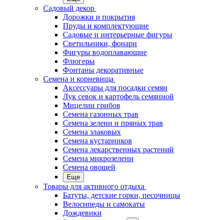
Садовый декор
Дорожки и покрытия
Пруды и комплектующие
Садовые и интерьерные фигуры
Светильники, фонари
Фигуры водоплавающие
Флюгеры
Фонтаны декоративные
Семена и корневища
Аксессуары для посадки семян
Лук севок и картофель семянной
Мицелии грибов
Семена газонных трав
Семена зелени и пряных трав
Семена злаковых
Семена кустарников
Семена лекарственных растений
Семена микрозелени
Семена овощей
Еще
Товары для активного отдыха
Батуты, детские горки, песочницы
Велосипеды и самокаты
Дождевики