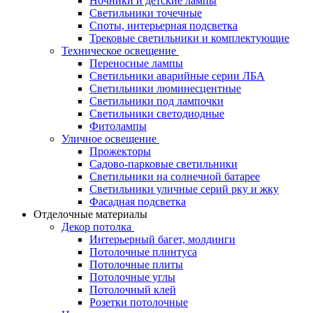
Ночники и детские лампы
Светильники точечные
Споты, интерьерная подсветка
Трековые светильники и комплектующие
Техническое освещение
Переносные лампы
Светильники аварийные серии ЛБА
Светильники люминесцентные
Светильники под лампочки
Светильники светодиодные
Фитолампы
Уличное освещение
Прожекторы
Садово-парковые светильники
Светильники на солнечной батарее
Светильники уличные серий рку и жку
Фасадная подсветка
Отделочные материалы
Декор потолка
Интерьерный багет, молдинги
Потолочные плинтуса
Потолочные плиты
Потолочные углы
Потолочный клей
Розетки потолочные