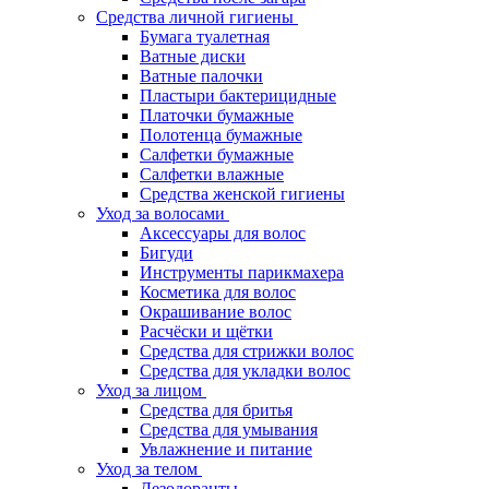
Средства личной гигиены
Бумага туалетная
Ватные диски
Ватные палочки
Пластыри бактерицидные
Платочки бумажные
Полотенца бумажные
Салфетки бумажные
Салфетки влажные
Средства женской гигиены
Уход за волосами
Аксессуары для волос
Бигуди
Инструменты парикмахера
Косметика для волос
Окрашивание волос
Расчёски и щётки
Средства для стрижки волос
Средства для укладки волос
Уход за лицом
Средства для бритья
Средства для умывания
Увлажнение и питание
Уход за телом
Дезодоранты