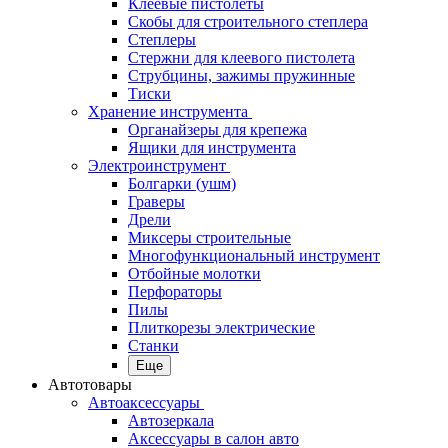
Клеевые пистолеты
Скобы для строительного степлера
Степлеры
Стержни для клеевого пистолета
Струбцины, зажимы пружинные
Тиски
Хранение инструмента
Органайзеры для крепежа
Ящики для инструмента
Электроинструмент
Болгарки (ушм)
Граверы
Дрели
Миксеры строительные
Многофункциональный инструмент
Отбойные молотки
Перфораторы
Пилы
Плиткорезы электрические
Станки
Еще
Автотовары
Автоаксессуары
Автозеркала
Аксессуары в салон авто