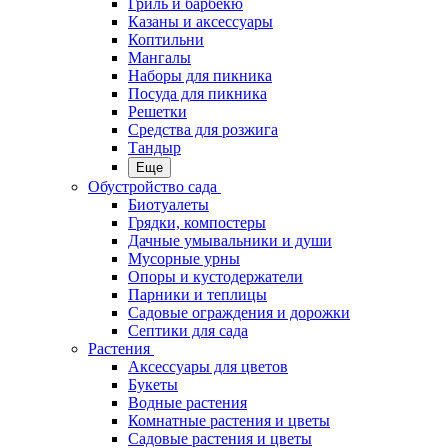
Гриль и барбекю
Казаны и аксессуары
Коптильни
Мангалы
Наборы для пикника
Посуда для пикника
Решетки
Средства для розжига
Тандыр
Еще
Обустройство сада
Биотуалеты
Грядки, компостеры
Дачные умывальники и души
Мусорные урны
Опоры и кустодержатели
Парники и теплицы
Садовые ограждения и дорожки
Септики для сада
Растения
Аксессуары для цветов
Букеты
Водные растения
Комнатные растения и цветы
Садовые растения и цветы