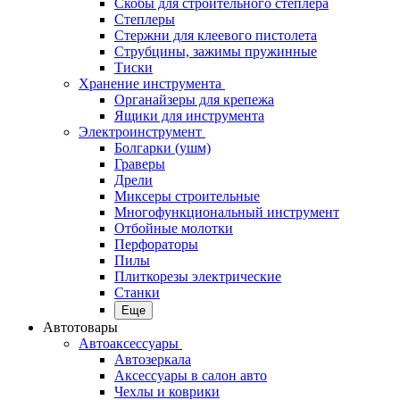
Скобы для строительного степлера
Степлеры
Стержни для клеевого пистолета
Струбцины, зажимы пружинные
Тиски
Хранение инструмента
Органайзеры для крепежа
Ящики для инструмента
Электроинструмент
Болгарки (ушм)
Граверы
Дрели
Миксеры строительные
Многофункциональный инструмент
Отбойные молотки
Перфораторы
Пилы
Плиткорезы электрические
Станки
Еще
Автотовары
Автоаксессуары
Автозеркала
Аксессуары в салон авто
Чехлы и коврики