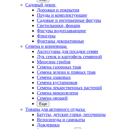
Садовый декор
Дорожки и покрытия
Пруды и комплектующие
Садовые и интерьерные фигуры
Светильники, фонари
Фигуры водоплавающие
Флюгеры
Фонтаны декоративные
Семена и корневища
Аксессуары для посадки семян
Лук севок и картофель семянной
Мицелии грибов
Семена газонных трав
Семена зелени и пряных трав
Семена злаковых
Семена кустарников
Семена лекарственных растений
Семена микрозелени
Семена овощей
Еще
Товары для активного отдыха
Батуты, детские горки, песочницы
Велосипеды и самокаты
Дождевики