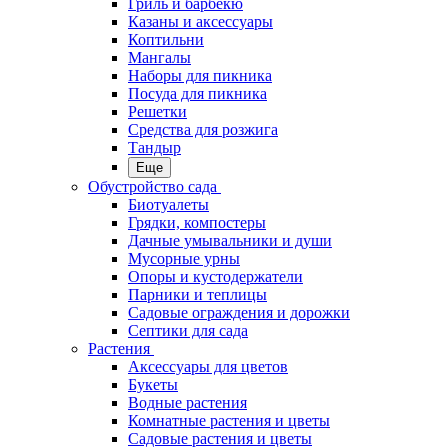
Гриль и барбекю
Казаны и аксессуары
Коптильни
Мангалы
Наборы для пикника
Посуда для пикника
Решетки
Средства для розжига
Тандыр
Еще
Обустройство сада
Биотуалеты
Грядки, компостеры
Дачные умывальники и души
Мусорные урны
Опоры и кустодержатели
Парники и теплицы
Садовые ограждения и дорожки
Септики для сада
Растения
Аксессуары для цветов
Букеты
Водные растения
Комнатные растения и цветы
Садовые растения и цветы