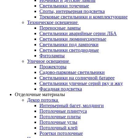
Ночники и детские лампы
Светильники точечные
Споты, интерьерная подсветка
Трековые светильники и комплектующие
Техническое освещение
Переносные лампы
Светильники аварийные серии ЛБА
Светильники люминесцентные
Светильники под лампочки
Светильники светодиодные
Фитолампы
Уличное освещение
Прожекторы
Садово-парковые светильники
Светильники на солнечной батарее
Светильники уличные серий рку и жку
Фасадная подсветка
Отделочные материалы
Декор потолка
Интерьерный багет, молдинги
Потолочные плинтуса
Потолочные плиты
Потолочные углы
Потолочный клей
Розетки потолочные