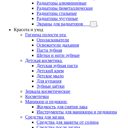
Радиаторы алюминиевые
Радиаторы биметаллические
Радиаторы стальные
Радиаторы чугунные
Экраны для радиаторов
Красота и уход
Гигиена полости рта
Ополаскиватели
Освежители дыхания
Паста зубная
Щетки и нити зубные
Детская косметика
Детская зубная паста
Детский крем
Детское мыло
Для купания
Зубные щётки
Зеркала косметические
Косметички
Маникюр и педикюр
Жидкость для снятия лака
Инструменты для маникюра и педикюра
Средства для загара
Средства для защиты от солнца
Средства после загара